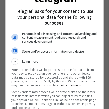
Telegrafi asks for your consent to use
your personal data for the following
purposes:
Personalised advertising and content, advertising and
content measurement, audience research and
services development
Store and/or access information on a device
Learn more
Your personal data will be processed and information from
your device (cookies, unique identifiers, and other device
data) may be stored by, accessed by and shared with 369
partners, or used specifically by this site. We and our partners
may use precise geolocation data.
List of partners.
Some vendors may process your personal data on the basis
of legitimate interest, which you can object to by managing
your options below. Look for a link at the bottom of this page
or in the site menu to manage or withdraw consent in privacy
and cookie settings.