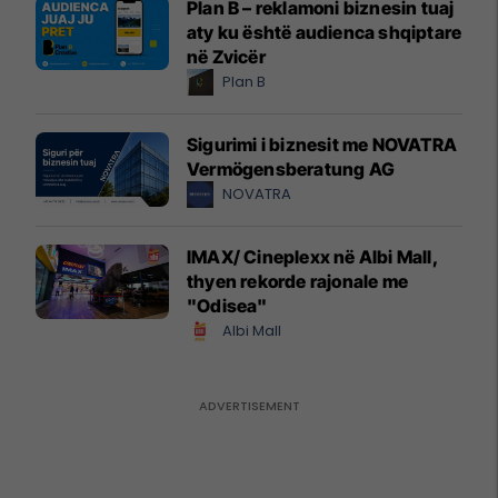
Plan B – reklamoni biznesin tuaj
aty ku është audienca shqiptare
në Zvicër
Plan B
Sigurimi i biznesit me NOVATRA
Vermögensberatung AG
NOVATRA
IMAX/ Cineplexx në Albi Mall,
thyen rekorde rajonale me
"Odisea"
Albi Mall