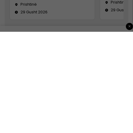
Prishtinë
Prishtinë
29 Gusht 2
29 Gusht 2026
×