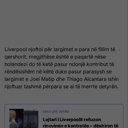
Liverpool njoftoi për largimet e para në fillim të
qershorit, megjithëse është e paqartë nëse
holandezi do të ketë pasur ndonjë kontribut të
rëndësishëm në këtë duke pasur parasysh se
largimet e Joel Matip dhe Thiago Alcantara ishin
njoftuar tashmë përpara se ai të merrte detyrën.
Lojtari i Liverpoolit refuzon
rinovimin e kontratës – dëshiron të