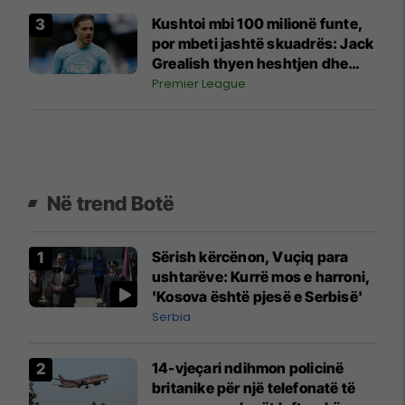
Kushtoi mbi 100 milionë funte,
por mbeti jashtë skuadrës: Jack
Grealish thyen heshtjen dhe
shpjegon prapaskenat
Premier League
Në trend Botë
Sërish kërcënon, Vuçiq para
ushtarëve: Kurrë mos e harroni,
'Kosova është pjesë e Serbisë'
Serbia
14-vjeçari ndihmon policinë
britanike për një telefonatë të