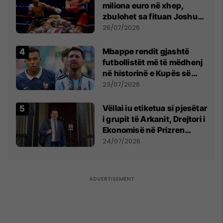
miliona euro në xhep,
zbulohet sa fituan Joshua
e Prenga
26/07/2026
Mbappe rendit gjashtë
futbollistët më të mëdhenj
në historinë e Kupës së
Botës, Messi mbetet i dyti
23/07/2026
Vëllai iu etiketua si pjesëtar
i grupit të Arkanit, Drejtori i
Ekonomisë në Prizren
mohon pretendimet
24/07/2026