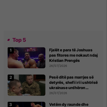
Top 5
Fjalët e para të Joshuas
pas fitores me nokaut ndaj
Kristian Prengës
26/07/2026
Pesë ditë pas marrjes së
detyrës, shefi i ri i ushtrisë
ukrainase urdhëron
kontroll të madh
26/07/2026
Vetëm dy raunde dhe