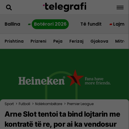
Ballina
Botërori 2026
Të fundit
Lajme
Prishtina
Prizreni
Peja
Ferizaj
Gjakova
Mitrov
Sport
>
Futboll
>
Ndërkombëtare
>
Premier League
Arne Slot tentoi ta bind lojtarin me
kontratë të re, por ai ka vendosur