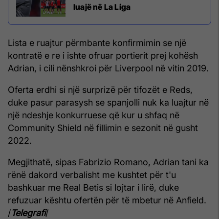
luajë në La Liga
Lista e ruajtur përmbante konfirmimin se një
kontratë e re i ishte ofruar portierit prej kohësh
Adrian, i cili nënshkroi për Liverpool në vitin 2019.
Oferta erdhi si një surprizë për tifozët e Reds,
duke pasur parasysh se spanjolli nuk ka luajtur në
një ndeshje konkurruese që kur u shfaq në
Community Shield në fillimin e sezonit në gusht
2022.
Megjithatë, sipas Fabrizio Romano, Adrian tani ka
rënë dakord verbalisht me kushtet për t'u
bashkuar me Real Betis si lojtar i lirë, duke
refuzuar kështu ofertën për të mbetur në Anfield.
/
Telegrafi
/