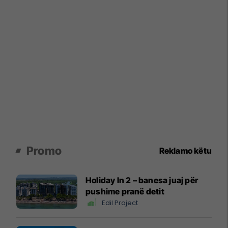
Promo
Reklamo këtu
Holiday In 2 – banesa juaj për
pushime pranë detit
Edil Project