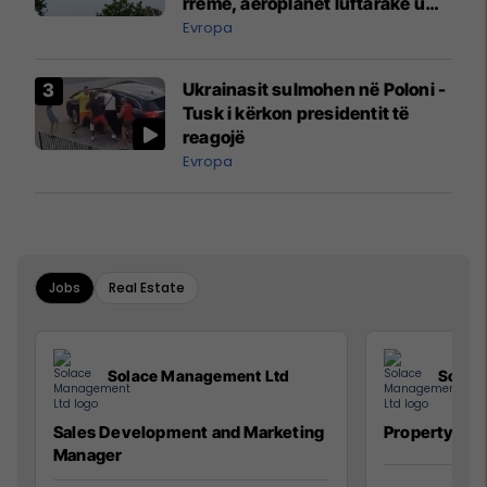
rreme, aeroplanët luftarakë u
ngritën në ajër për të
Evropa
interceptuar fluturaken e Qatar
Airways që po shkonte drejt
Ukrainasit sulmohen në Poloni -
Mançesterit
Tusk i kërkon presidentit të
reagojë
Evropa
Jobs
Real Estate
Solace Management Ltd
Solac
Sales Development and Marketing
Property Ma
Manager