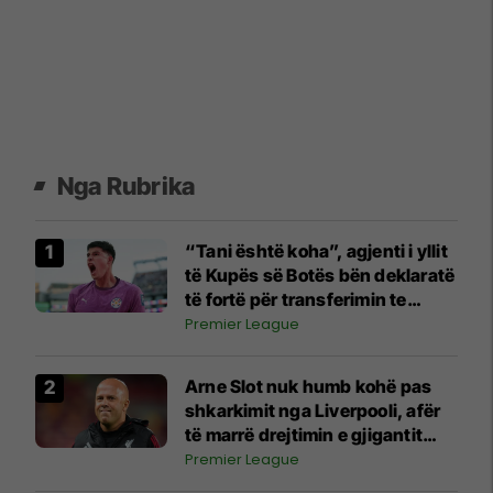
Nga Rubrika
“Tani është koha”, agjenti i yllit
të Kupës së Botës bën deklaratë
të fortë për transferimin te
Manchester United
Premier League
Arne Slot nuk humb kohë pas
shkarkimit nga Liverpooli, afër
të marrë drejtimin e gjigantit
arab
Premier League