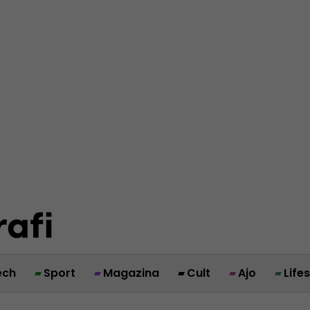
ech
Sport
Magazina
Cult
Ajo
Life