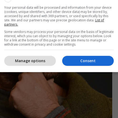
Your personal data will be processed and information from your device
(cookies, unique identifiers, and other device data) may be stored by,
accessed by and shared with 369 partners, or used specifically by this
site. We and our partners may use precise geolocation data.
List of
partners.
Some vendors may process your personal data on the basis of legitimate
interest, which you can object to by managing your options below. Look
for a link at the bottom of this page or in the site menu to manage or
withdraw consent in privacy and cookie settings.
Manage options
Consent