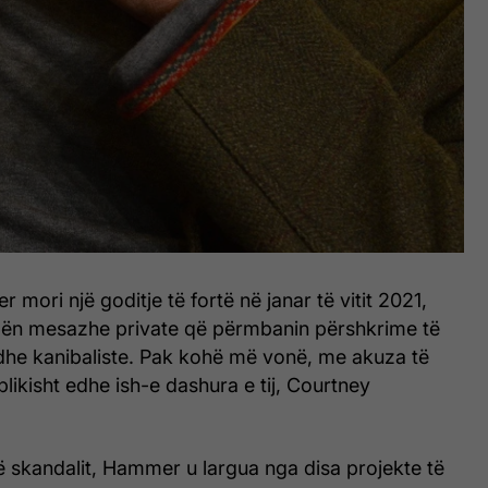
mori një goditje të fortë në janar të vitit 2021,
olën mesazhe private që përmbanin përshkrime të
he kanibaliste. Pak kohë më vonë, me akuza të
likisht edhe ish-e dashura e tij, Courtney
ë skandalit, Hammer u largua nga disa projekte të