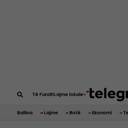
Të Fundit
Lajme lokale
Ballina
Lajme
Botë
Ekonomi
T