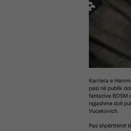
Karriera e Hammer 
pasi në publik d
fantazive BDSM d
ngjashme doli pub
Vucekovich.
Pas shpërthimit t