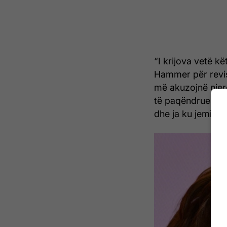
“I krijova vetë k
Hammer për revis
më akuzojnë njer
të paqëndrueshëm
dhe ja ku jemi sot