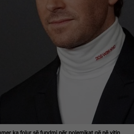
mer ka folur së fundmi për polemikat që në vitin