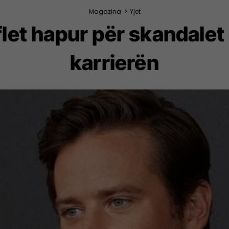
Magazina
>
Yjet
et hapur për skandalet 
karrierën