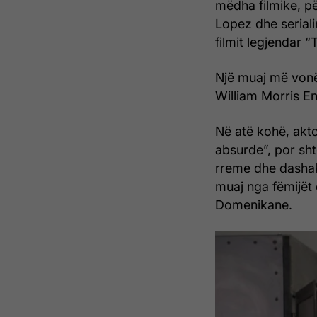
mëdha filmike, p
Lopez dhe serialin 
filmit legjendar 
Një muaj më vonë,
William Morris E
Në atë kohë, akto
absurde”, por sht
rreme dhe dashak
muaj nga fëmijët e
Domenikane.