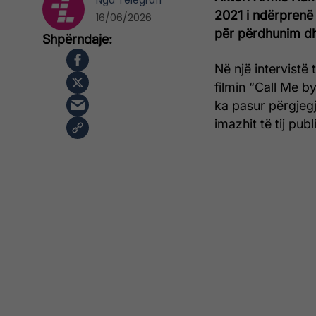
Nga
Telegrafi
2021 i ndërprenë
16/06/2026
për përdhunim dhe
Në një intervistë t
filmin “Call Me b
ka pasur përgjegj
imazhit të tij publ