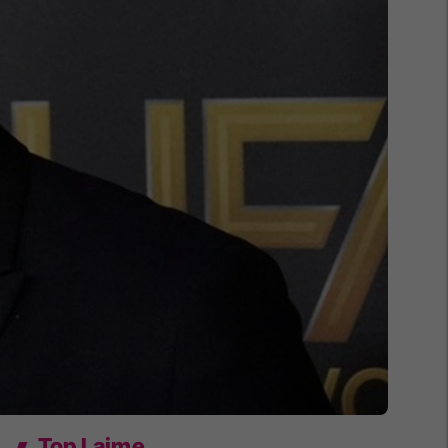
Top Lajme