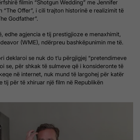
ërfshirë filmin “Shotgun Wedding” me Jennifer
“The Offer”, i cili trajton historinë e realizimit të
“The Godfather”.
 edhe agjencia e tij prestigjioze e menaxhimit,
ndeavor (WME), ndërpreu bashkëpunimin me të.
ri deklaroi se nuk do t’u përgjigjej “pretendimeve
oi se, për shkak të sulmeve që i konsideronte të
eqe në internet, nuk mund të largohej për katër
 tij për të xhiruar një film në Republikën