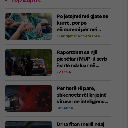
Po jetojmë më gjatë se
kurrë, por po
sëmuremi për më
shumë vite
Gjendjet shëndetësore
Raportohet se një
pjesëtar i MUP-it serb
është ndaluar në
Jarinë
Kosovë
Për herë të parë,
shkencëtarët krijojnë
viruse me inteligjencë
artificiale
Shkencë
Drita fiton thellë ndaj