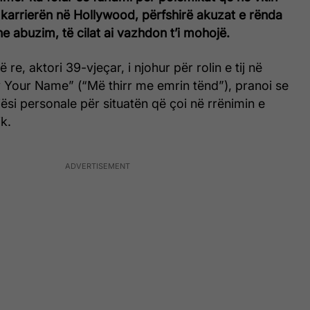
 karrierën në Hollywood, përfshirë akuzat e rënda
 abuzim, të cilat ai vazhdon t’i mohojë.
ë re, aktori 39-vjeçar, i njohur për rolin e tij në
y Your Name” (“Më thirr me emrin tënd”), pranoi se
ësi personale për situatën që çoi në rrënimin e
ik.