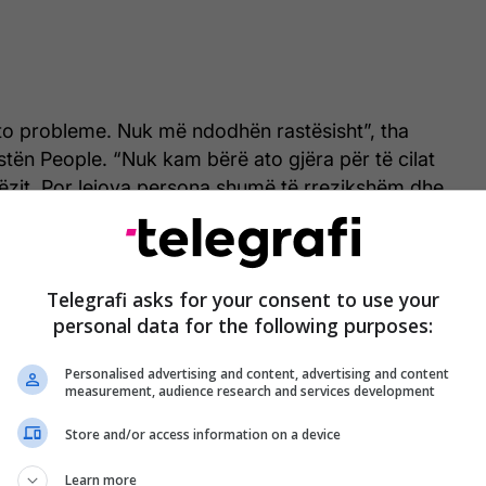
ëto probleme. Nuk më ndodhën rastësisht”, tha
tën People. “Nuk kam bërë ato gjëra për të cilat
ëzit. Por lejova persona shumë të rrezikshëm dhe
 në jetën time, zemërova njerëzit përreth meje
”.
Telegrafi asks for your consent to use your
personal data for the following purposes:
Personalised advertising and content, advertising and content
measurement, audience research and services development
Store and/or access information on a device
Learn more