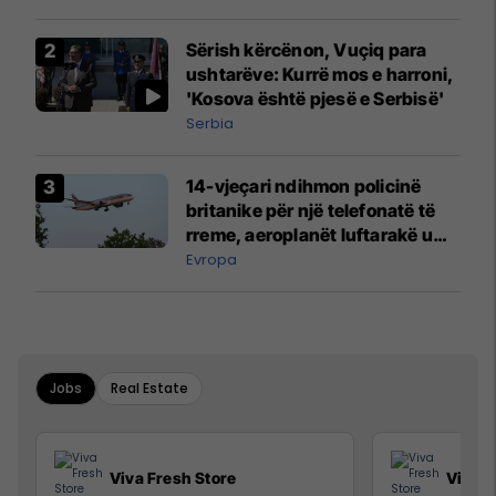
Sërish kërcënon, Vuçiq para
ushtarëve: Kurrë mos e harroni,
'Kosova është pjesë e Serbisë'
Serbia
14-vjeçari ndihmon policinë
britanike për një telefonatë të
rreme, aeroplanët luftarakë u
ngritën në ajër për të
Evropa
interceptuar fluturaken e Qatar
Airways që po shkonte drejt
Mançesterit
Jobs
Real Estate
Viva Fresh Store
Viva F