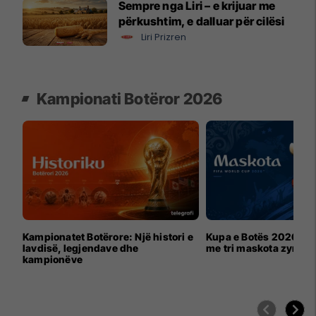
Sempre nga Liri – e krijuar me
përkushtim, e dalluar për cilësi
Liri Prizren
Kampionati Botëror 2026
Kampionatet Botërore: Një histori e
Kupa e Botës 2026 për
lavdisë, legjendave dhe
me tri maskota zyrtar
kampionëve