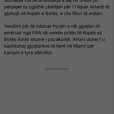
Somalisë tha se ambasada e saj në SHBA po
përpiqet ta zgjidhë çështjen për t'i lejuar Artanit të
gjykojë në Kupën e Botës, e cila fillon të enjten.
Vendimi për të ndaluar hyrjen e një gjyqtari të
emëruar nga FIFA në vendin pritës të Kupës së
Botës është shumë i pazakontë. Artani duhej t'u
bashkohej gjyqtarëve të tjerë në Miami për
kampin e tyre stërvitor.