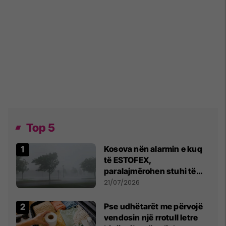
Top 5
Kosova nën alarmin e kuq
të ESTOFEX,
paralajmërohen stuhi të
fuqishme me breshër dhe
21/07/2026
erëra të forta
Pse udhëtarët me përvojë
vendosin një rrotull letre