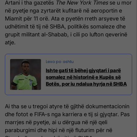
Artani i tha gazetës
The New York Times
se u mor
në pyetje nga zyrtarët kufitarë në aeroportin e
Miamit për 11 orë. Ata e pyetën rreth arsyeve të
udhëtimit të tij në SHBA, politikës somaleze dhe
grupit militant al-Shabab, i cili po lufton qeverinë
atje.
Ishte gati të bëhej gjyqtari i parë
somalez në historinë e Kupës së
Botës, por iu ndalua hyrja në SHBA
Ai tha se u tregoi atyre të gjithë dokumentacionin
dhe fotot e FIFA-s nga karriera e tij si gjyqtar. Pas
marrjes në pyetje, ai u dërgua në një qeli
paraburgimi dhe hipi në një fluturim për në