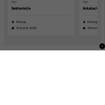
Sektorist/e
Arkatar/e
Ferizaj
Ferizaj
31 Korrik 2026
31 Korrik 20
×