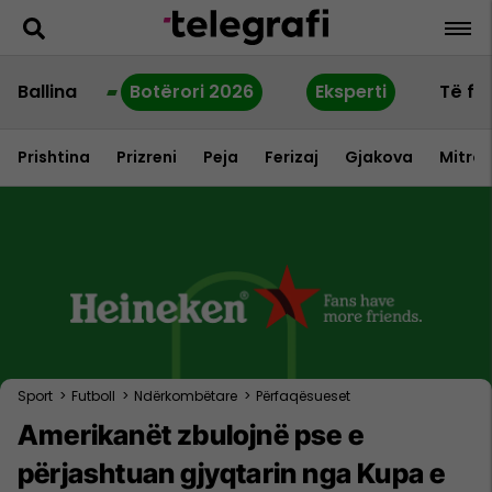
Ballina
Botërori 2026
Eksperti
Të fu
Prishtina
Prizreni
Peja
Ferizaj
Gjakova
Mitrov
Sport
>
Futboll
>
Ndërkombëtare
>
Përfaqësueset
Amerikanët zbulojnë pse e
përjashtuan gjyqtarin nga Kupa e