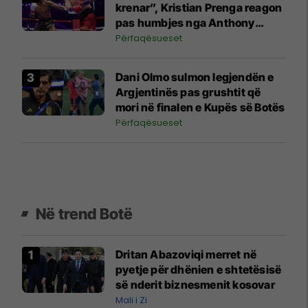
krenar”, Kristian Prenga reagon
pas humbjes nga Anthony
Joshua
Përfaqësueset
Dani Olmo sulmon legjendën e
Argjentinës pas grushtit që
mori në finalen e Kupës së Botës
Përfaqësueset
Në trend Botë
Dritan Abazoviqi merret në
pyetje për dhënien e shtetësisë
së nderit biznesmenit kosovar
Mali i Zi