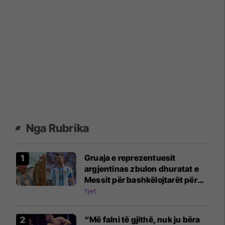
Nga Rubrika
Gruaja e reprezentuesit
argjentinas zbulon dhuratat e
Messit për bashkëlojtarët për
Kupën e Botës
Yjet
“Më falni të gjithë, nuk ju bëra