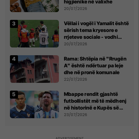
higjienike në valixhe
20/07/2026
Vëllai i vogël i Yamalit është
sërish tema kryesore e
rrjeteve sociale - vodhi
vëmendjen pas finales së
20/07/2026
Kupës së Botës
Rama: Shtëpia në "Rrugën
A" është ndërtuar pa leje
dhe në pronë komunale
22/07/2026
Mbappe rendit gjashtë
futbollistët më të mëdhenj
në historinë e Kupës së
Botës, Messi mbetet i dyti
23/07/2026