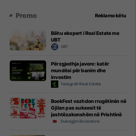
Promo
Reklamo këtu
Bëhu ekspert i Real Estate me
UBT
UBT
Përzgjedhja javore: katër
mundësi për banim dhe
investim
Telegrafi Real Estate
BookFest vazhdon rrugëtimin në
Gjilan pas suksesit të
jashtëzakonshëm në Prishtinë
Dukagjini Bookstore