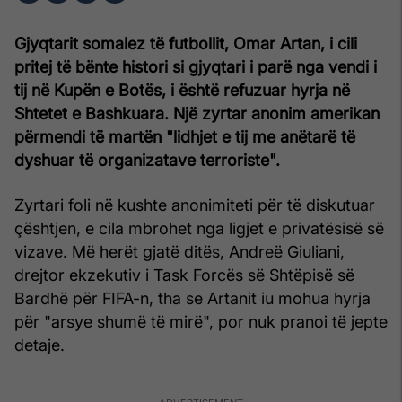
Gjyqtarit somalez të futbollit, Omar Artan, i cili
pritej të bënte histori si gjyqtari i parë nga vendi i
tij në Kupën e Botës, i është refuzuar hyrja në
Shtetet e Bashkuara. Një zyrtar anonim amerikan
përmendi të martën "lidhjet e tij me anëtarë të
dyshuar të organizatave terroriste".
Zyrtari foli në kushte anonimiteti për të diskutuar
çështjen, e cila mbrohet nga ligjet e privatësisë së
vizave. Më herët gjatë ditës, Andreë Giuliani,
drejtor ekzekutiv i Task Forcës së Shtëpisë së
Bardhë për FIFA-n, tha se Artanit iu mohua hyrja
për "arsye shumë të mirë", por nuk pranoi të jepte
detaje.