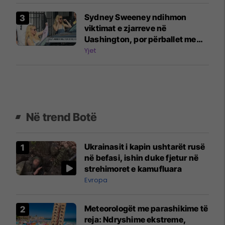
Sydney Sweeney ndihmon
viktimat e zjarreve në
Uashington, por përballet me
kritika për shkak të reklamës së
Yjet
“xhinseve të mira”
Në trend Botë
Ukrainasit i kapin ushtarët rusë
në befasi, ishin duke fjetur në
strehimoret e kamufluara
Evropa
Meteorologët me parashikime të
reja: Ndryshime ekstreme,