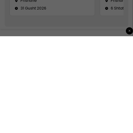
Prishtine
Prishtinë
31 Gusht 2026
6 Shtator 2
×