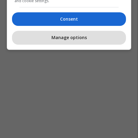
and cookie settings.
Alisa Maloku
Estrada Shqiptare
Urim Çela
Consent
Manage options