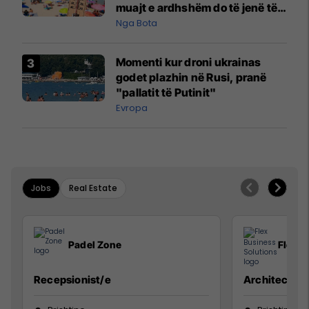
muajt e ardhshëm do të jenë të
pazakontë
Nga Bota
Momenti kur droni ukrainas
godet plazhin në Rusi, pranë
"pallatit të Putinit"
Evropa
Jobs
Real Estate
Padel Zone
Flex B
Recepsionist/e
Architect