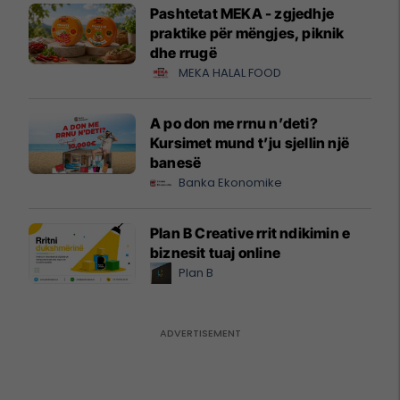
Pashtetat MEKA - zgjedhje
praktike për mëngjes, piknik
dhe rrugë
MEKA HALAL FOOD
A po don me rrnu n’deti?
Kursimet mund t’ju sjellin një
banesë
Banka Ekonomike
Plan B Creative rrit ndikimin e
biznesit tuaj online
Plan B