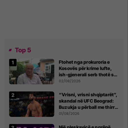
Top 5
Ftohet nga prokuroria e
Kosovës për krime lufte,
ish-gjenerali serb thotë se
dikush e tradhtoi në
02/08/2026
Beograd
“Vrisni, vrisni shqiptarët”,
skandal në UFC Beograd:
Buzukja u përball me thirrje
anti-shqiptare nga
01/08/2026
tribunat
Një pleskavicë e ngrënë