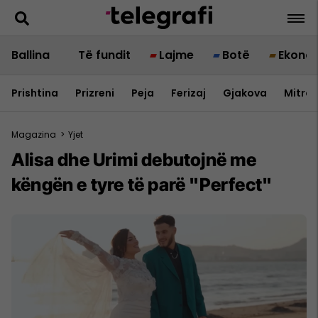
Ballina
Të fundit
Lajme
Botë
Ekono
Prishtina
Prizreni
Peja
Ferizaj
Gjakova
Mitrov
Magazina
>
Yjet
Alisa dhe Urimi debutojnë me
këngën e tyre të parë "Perfect"