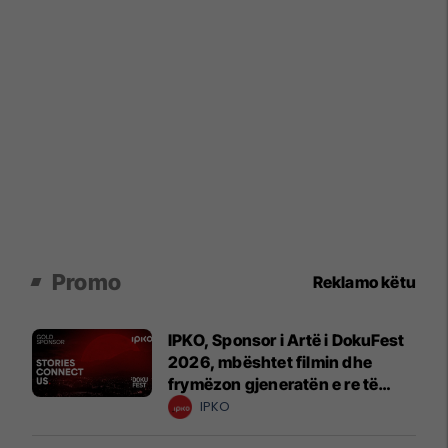
Promo
Reklamo këtu
IPKO, Sponsor i Artë i DokuFest
2026, mbështet filmin dhe
frymëzon gjeneratën e re të
krijuesve
IPKO