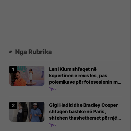
Nga Rubrika
Leni Klum shfaqet në
kopertinën e revistës, pas
polemikave për fotosesionin me
nënën Heidi Klum
Yjet
Gigi Hadid dhe Bradley Cooper
shfaqen bashkë në Paris,
shtohen thashethemet për një
martesë të fshehtë
Yjet