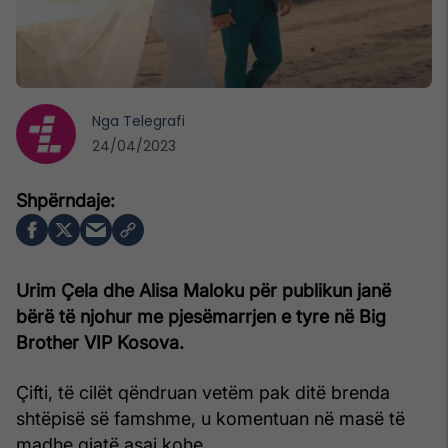
Nga
Telegrafi
24/04/2023
Urim Çela dhe Alisa Maloku për publikun janë
bërë të njohur me pjesëmarrjen e tyre në Big
Brother VIP Kosova.
Çifti, të cilët qëndruan vetëm pak ditë brenda
shtëpisë së famshme, u komentuan në masë të
madhe gjatë asaj kohe.