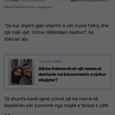
Albina Kelmendi (Foto: Instagram)
“Se kur shpirti gjen shpirtin e vet mund t’jetoj dhe
një mijë vjet. Urime ditëlindjen dashuri”, ka
shkruar ajo.
Albina Kelmendi në një romancë
dashurie me biznesmenin e njohur
shqiptar?
Të shumta kanë qenë urimet që ka marrë në
hapësirën për komente nga miqtë e fansat e çiftit.