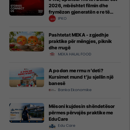
2026, mbështet filmin dhe
frymëzon gjeneratën e re të
krijuesve
IPKO
Pashtetat MEKA - zgjedhje
praktike për mëngjes, piknik
dhe rrugë
MEKA HALAL FOOD
A po don me rrnu n’deti?
Kursimet mund t’ju sjellin një
banesë
Banka Ekonomike
Mësoni kujdesin shëndetësor
përmes përvojës praktike me
EduCare
Edu Care