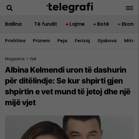
Ballina
Të fundit
Lajme
Botë
Ekono
Prishtina
Prizreni
Peja
Ferizaj
Gjakova
Mitrov
Magazina
>
Yjet
Albina Kelmendi uron të dashurin
për ditëlindje: Se kur shpirti gjen
shpirtin e vet mund të jetoj dhe një
mijë vjet