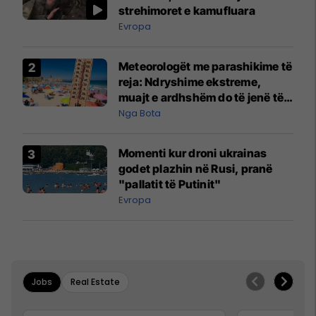
strehimoret e kamufluara
Evropa
Meteorologët me parashikime të
reja: Ndryshime ekstreme,
muajt e ardhshëm do të jenë të
pazakontë
Nga Bota
Momenti kur droni ukrainas
godet plazhin në Rusi, pranë
"pallatit të Putinit"
Evropa
Jobs
Real Estate