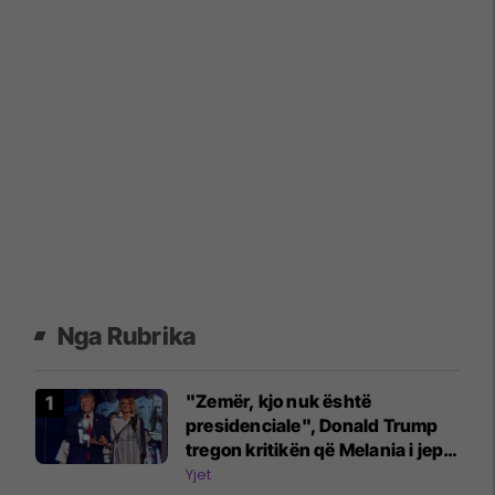
Nga Rubrika
"Zemër, kjo nuk është
presidenciale", Donald Trump
tregon kritikën që Melania i jep
për atë që ajo s'e pëlqen te ai
Yjet