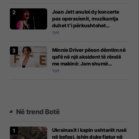
Joan Jett anuloi dy koncerte
pas operacionit, muzikantja
duhet t'i përkushtohet
fizioterapisë
Yjet
Minnie Driver pëson dëmtim në
qafë në një aksident të rëndë
me makinë: Jam shumë
mirënjohëse që jam gjallë
Yjet
Në trend Botë
Ukrainasit i kapin ushtarët rusë
në befasi, ishin duke fjetur në