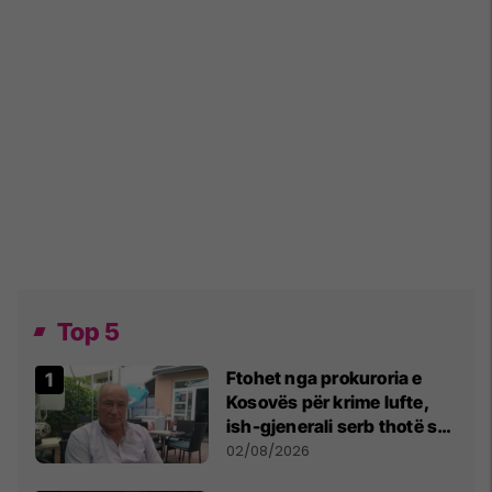
Top 5
Ftohet nga prokuroria e
Kosovës për krime lufte,
ish-gjenerali serb thotë se
dikush e tradhtoi në
02/08/2026
Beograd