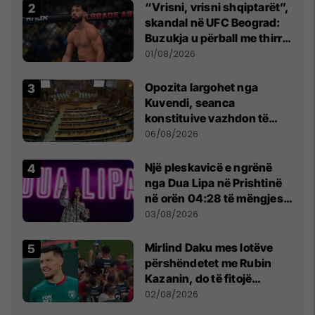
“Vrisni, vrisni shqiptarët”,
skandal në UFC Beograd:
Buzukja u përball me thirrje
anti-shqiptare nga
01/08/2026
tribunat
Opozita largohet nga
Kuvendi, seanca
konstituive vazhdon të
shtunën në orën 11:00
06/08/2026
Një pleskavicë e ngrënë
nga Dua Lipa në Prishtinë
në orën 04:28 të mëngjesit
- dhe bota digjitale serbe
03/08/2026
shpall gjendjen e luftës
Mirlind Daku mes lotëve
përshëndetet me Rubin
Kazanin, do të fitojë
miliona te Spartak Moska
02/08/2026