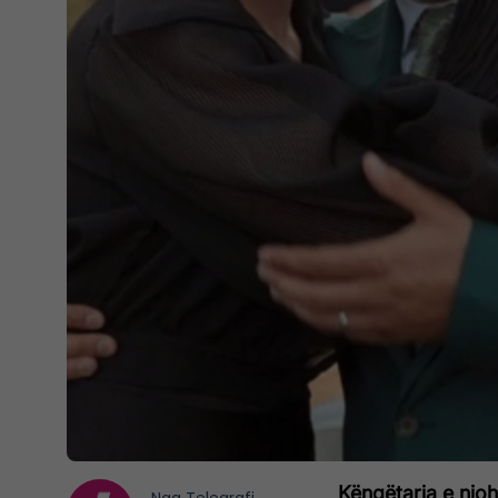
Këngëtarja e njoh