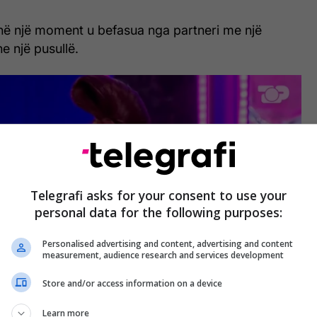
 në një moment u befasua nga partneri me një
e një pusullë.
Telegrafi asks for your consent to use your
personal data for the following purposes:
Personalised advertising and content, advertising and content
measurement, audience research and services development
Store and/or access information on a device
Learn more