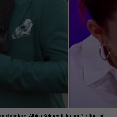
ur shqiptare, Albina Kelmendi, ka qenë e ftuar së