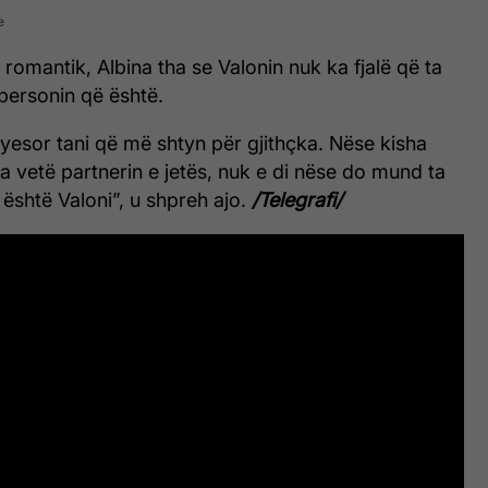
e
 romantik, Albina tha se Valonin nuk ka fjalë që ta
personin që është.
kryesor tani që më shtyn për gjithçka. Nëse kisha
ja vetë partnerin e jetës, nuk e di nëse do mund ta
 është Valoni”, u shpreh ajo.
/Telegrafi/