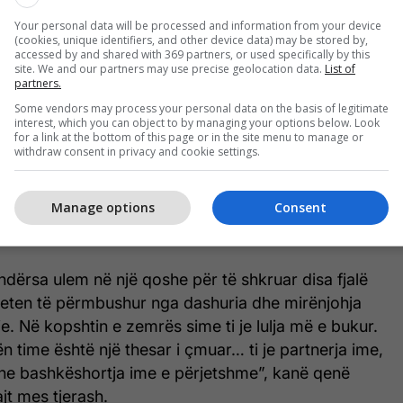
e
Your personal data will be processed and information from your device
(cookies, unique identifiers, and other device data) may be stored by,
accessed by and shared with 369 partners, or used specifically by this
exonte, por nuk mundi dot pasi filloi të qante
site. We and our partners may use precise geolocation data.
List of
partners.
i kërkuar moderatores ta bëjë.
Some vendors may process your personal data on the basis of legitimate
interest, which you can object to by managing your options below. Look
for a link at the bottom of this page or in the site menu to manage or
withdraw consent in privacy and cookie settings.
Të gjitha lajmet nga Albina
Kelmendi
Manage options
Consent
 ndërsa ulem në një qoshe për të shkruar disa fjalë
 veten të përmbushur nga dashuria dhe mirënjohja
je. Në kopshtin e zemrës sime ti je lulja më e bukur.
ën time është një thesar i çmuar… ti je partnerja ime,
dhe bashkëshortja ime e përjetshme”, kanë qenë
ajt mes tjerash.