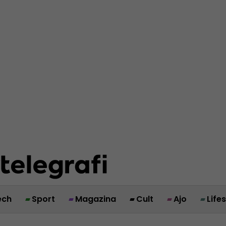
ech
Sport
Magazina
Cult
Ajo
Life