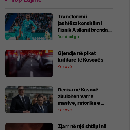
Transferimi i
jashtëzakonshëm i
Fisnik Asllanit brenda
Bundesligës po bëhet
Bundesliga
gjithnjë e më konkret -
detajet e fundit
Gjendja në pikat
kufitare të Kosovës
Kosovë
Derisa në Kosovë
zbulohen varre
masive, retorika e
zyrtarëve serbë
Kosovë
rikthen narrativat e
viteve ’90
Zjarr në një shtëpi në