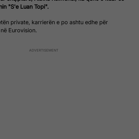
in "S'e Luan Topi".
jetën private, karrierën e po ashtu edhe për
 në Eurovision.