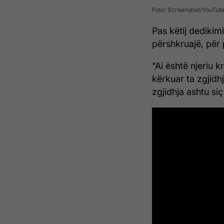
Foto: Screenshot/YouTub
Pas këtij dedikimi
përshkruajë, për 
“Ai është njeriu 
kërkuar ta zgjidh
zgjidhja ashtu siç