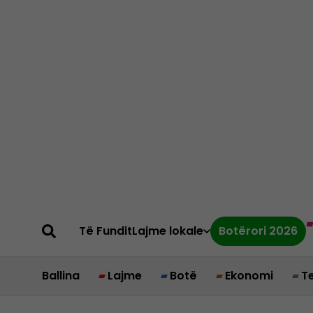
Të Fundit
Lajme lokale
Botërori 2026
Ballina
Lajme
Botë
Ekonomi
T