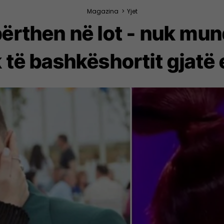
Magazina
>
Yjet
ërthen në lot - nuk mund
 të bashkëshortit gjatë 