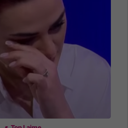
Top Lajme