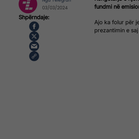
Nga
Telegrafi
fundmi në emision
03/03/2024
Ajo ka folur për 
prezantimin e saj