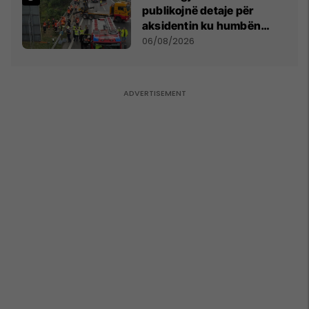
publikojnë detaje për
aksidentin ku humbën
jetën tre mërgimtarë nga
06/08/2026
Komogllava e Ferizajt