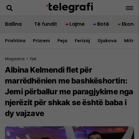
Ballina
Të fundit
Lajme
Botë
Ekono
Prishtina
Prizreni
Peja
Ferizaj
Gjakova
Mitrov
Magazina
>
Yjet
Albina Kelmendi flet për
marrëdhënien me bashkëshortin:
Jemi përballur me paragjykime nga
njerëzit për shkak se është baba i
dy vajzave