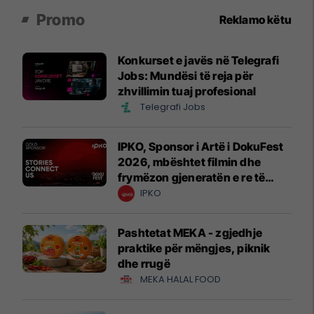
Promo
Reklamo këtu
Konkurset e javës në Telegrafi
Jobs: Mundësi të reja për
zhvillimin tuaj profesional
Telegrafi Jobs
IPKO, Sponsor i Artë i DokuFest
2026, mbështet filmin dhe
frymëzon gjeneratën e re të
krijuesve
IPKO
Pashtetat MEKA - zgjedhje
praktike për mëngjes, piknik
dhe rrugë
MEKA HALAL FOOD