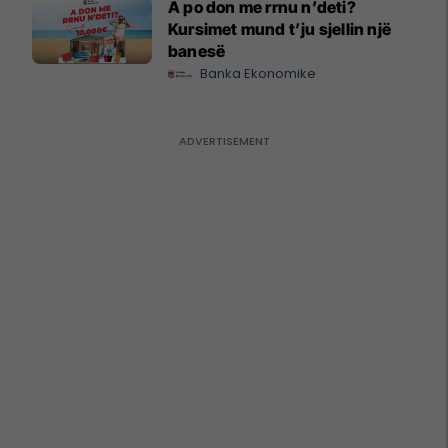
A po don me rrnu n’deti?
Kursimet mund t’ju sjellin një
banesë
Banka Ekonomike