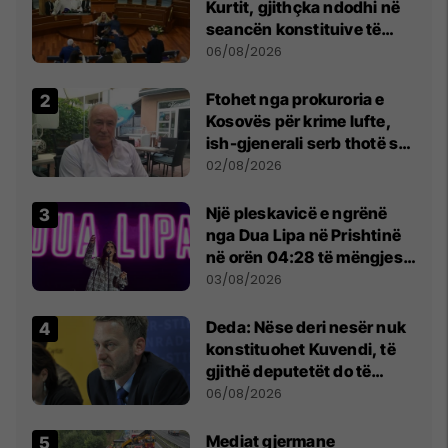
Kurtit, gjithçka ndodhi në
seancën konstituive të
Kuvendit
06/08/2026
Ftohet nga prokuroria e
Kosovës për krime lufte,
ish-gjenerali serb thotë se
dikush e tradhtoi në
02/08/2026
Beograd
Një pleskavicë e ngrënë
nga Dua Lipa në Prishtinë
në orën 04:28 të mëngjesit
- dhe bota digjitale serbe
03/08/2026
shpall gjendjen e luftës
Deda: Nëse deri nesër nuk
konstituohet Kuvendi, të
gjithë deputetët do të
bëjnë shkelje të rëndë
06/08/2026
kushtetuese
Mediat gjermane