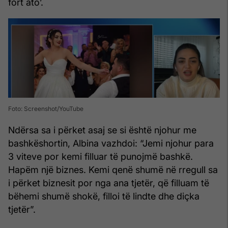
fort ato’.
Foto: Screenshot/YouTube
Ndërsa sa i përket asaj se si është njohur me
bashkëshortin, Albina vazhdoi: “Jemi njohur para
3 viteve por kemi filluar të punojmë bashkë.
Hapëm një biznes. Kemi qenë shumë në rregull sa
i përket biznesit por nga ana tjetër, që filluam të
bëhemi shumë shokë, filloi të lindte dhe diçka
tjetër”.