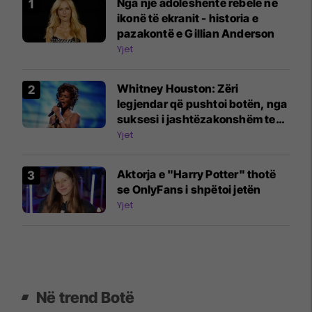
Nga një adoleshente rebele në
ikonë të ekranit - historia e
pazakontë e Gillian Anderson
Yjet
Whitney Houston: Zëri
legjendar që pushtoi botën, nga
suksesi i jashtëzakonshëm te
jeta e trazuar
Yjet
Aktorja e "Harry Potter" thotë
se OnlyFans i shpëtoi jetën
Yjet
Në trend Botë