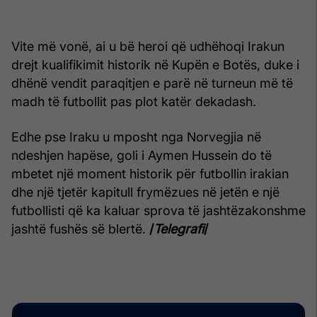
Vite më vonë, ai u bë heroi që udhëhoqi Irakun
drejt kualifikimit historik në Kupën e Botës, duke i
dhënë vendit paraqitjen e parë në turneun më të
madh të futbollit pas plot katër dekadash.
Edhe pse Iraku u mposht nga Norvegjia në
ndeshjen hapëse, goli i Aymen Hussein do të
mbetet një moment historik për futbollin irakian
dhe një tjetër kapitull frymëzues në jetën e një
futbollisti që ka kaluar sprova të jashtëzakonshme
jashtë fushës së blertë.
/
Telegrafi
/