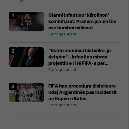
Gianni Infantino ‘kërcënon’
kombëtaret: Pranoni planin tim
ose humbni milionat
Përfaqësueset
"Është mundësi historike, jo
detyrim" - Infantino mbron
projektin e ri të FIFA-s për
Kupën e Botës
Përfaqësueset
FIFA hap procedura disiplinore
ndaj Argjentinës pas incidentit
në Kupën e Botës
Përfaqësueset