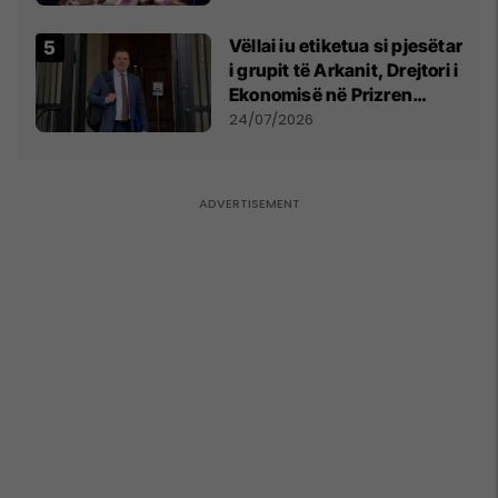
Vëllai iu etiketua si pjesëtar
i grupit të Arkanit, Drejtori i
Ekonomisë në Prizren
mohon pretendimet
24/07/2026