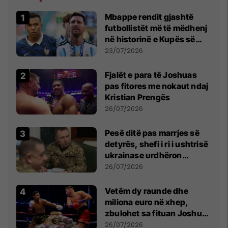
Mbappe rendit gjashtë
futbollistët më të mëdhenj
në historinë e Kupës së
Botës, Messi mbetet i dyti
23/07/2026
Fjalët e para të Joshuas
pas fitores me nokaut ndaj
Kristian Prengës
26/07/2026
Pesë ditë pas marrjes së
detyrës, shefi i ri i ushtrisë
ukrainase urdhëron
kontroll të madh
26/07/2026
Vetëm dy raunde dhe
miliona euro në xhep,
zbulohet sa fituan Joshua
e Prenga
26/07/2026