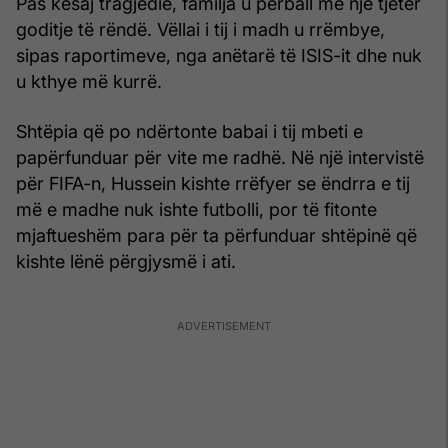
Pas kësaj tragjedie, familja u përball me një tjetër
goditje të rëndë. Vëllai i tij i madh u rrëmbye,
sipas raportimeve, nga anëtarë të ISIS-it dhe nuk
u kthye më kurrë.
Shtëpia që po ndërtonte babai i tij mbeti e
papërfunduar për vite me radhë. Në një intervistë
për FIFA-n, Hussein kishte rrëfyer se ëndrra e tij
më e madhe nuk ishte futbolli, por të fitonte
mjaftueshëm para për ta përfunduar shtëpinë që
kishte lënë përgjysmë i ati.