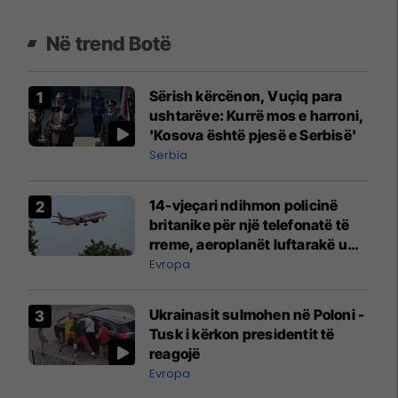
Në trend Botë
Sërish kërcënon, Vuçiq para
ushtarëve: Kurrë mos e harroni,
'Kosova është pjesë e Serbisë'
Serbia
14-vjeçari ndihmon policinë
britanike për një telefonatë të
rreme, aeroplanët luftarakë u
ngritën në ajër për të
Evropa
interceptuar fluturaken e Qatar
Airways që po shkonte drejt
Ukrainasit sulmohen në Poloni -
Mançesterit
Tusk i kërkon presidentit të
reagojë
Evropa