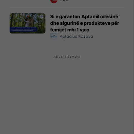
Si e garanton Aptamil cilësinë
dhe sigurinë e produkteve për
fëmijët mbi 1 vjeç
Aptaclub Kosova