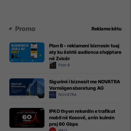
Promo
Reklamo këtu
Plan B – reklamoni biznesin tuaj
aty ku është audienca shqiptare
në Zvicër
Plan B
Sigurimi i biznesit me NOVATRA
Vermögensberatung AG
NOVATRA
IPKO thyen rekordin e trafikut
mobil në Kosovë, arrin kulmin
prej 60 Gbps
IPKO