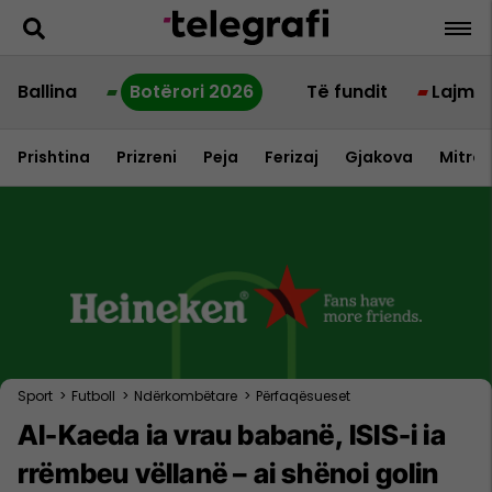
Ballina
Botërori 2026
Të fundit
Lajme
Prishtina
Prizreni
Peja
Ferizaj
Gjakova
Mitrov
Sport
>
Futboll
>
Ndërkombëtare
>
Përfaqësueset
Al-Kaeda ia vrau babanë, ISIS-i ia
rrëmbeu vëllanë – ai shënoi golin