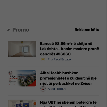
Promo
Reklamo këtu
Banesë 98.96m² në shitje në
Lakrishtë – banim modern pranë
qendrës #16060
Pro Real Estate
Alba Health bashkon
profesionistët e kujdesit në një
rrjet të përbashkët në Zvicër
Alba Health
Nga UBT në skenën botërore të