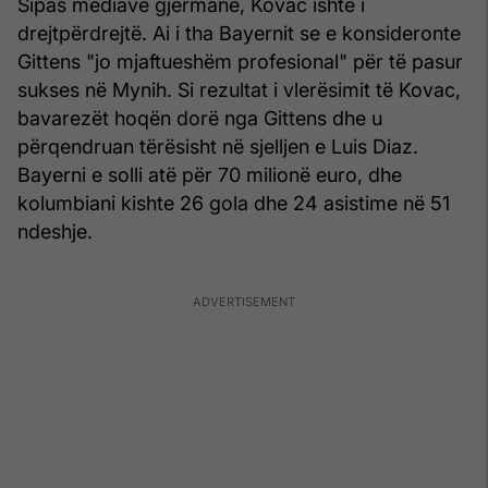
Sipas mediave gjermane, Kovac ishte i
drejtpërdrejtë. Ai i tha Bayernit se e konsideronte
Gittens "jo mjaftueshëm profesional" për të pasur
sukses në Mynih. Si rezultat i vlerësimit të Kovac,
bavarezët hoqën dorë nga Gittens dhe u
përqendruan tërësisht në sjelljen e Luis Diaz.
Bayerni e solli atë për 70 milionë euro, dhe
kolumbiani kishte 26 gola dhe 24 asistime në 51
ndeshje.