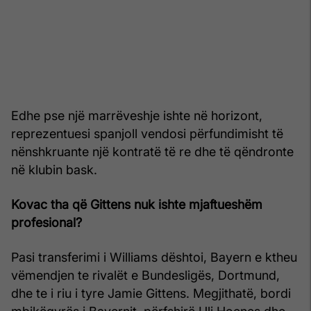
Edhe pse një marrëveshje ishte në horizont,
reprezentuesi spanjoll vendosi përfundimisht të
nënshkruante një kontratë të re dhe të qëndronte
në klubin bask.
Kovac tha që Gittens nuk ishte mjaftueshëm
profesional?
Pasi transferimi i Williams dështoi, Bayern e ktheu
vëmendjen te rivalët e Bundesligës, Dortmund,
dhe te i riu i tyre Jamie Gittens. Megjithatë, bordi