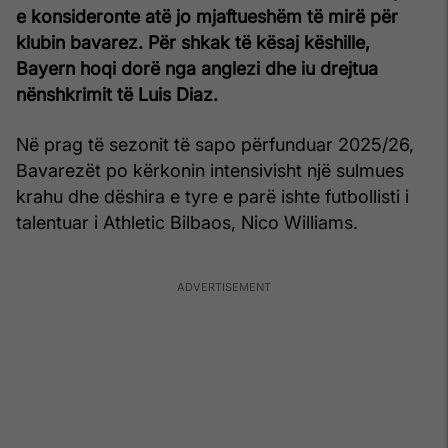
e konsideronte atë jo mjaftueshëm të mirë për
klubin bavarez. Për shkak të kësaj këshille,
Bayern hoqi dorë nga anglezi dhe iu drejtua
nënshkrimit të Luis Diaz.
Në prag të sezonit të sapo përfunduar 2025/26,
Bavarezët po kërkonin intensivisht një sulmues
krahu dhe dëshira e tyre e parë ishte futbollisti i
talentuar i Athletic Bilbaos, Nico Williams.