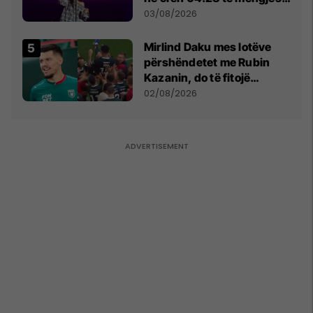
- dhe bota digjitale serbe
03/08/2026
shpall gjendjen e luftës
Mirlind Daku mes lotëve
përshëndetet me Rubin
Kazanin, do të fitojë
miliona te Spartak Moska
02/08/2026