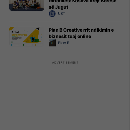
robotikës: Kosova drejt Koresë
së Jugut
UBT
Plan B Creative rrit ndikimin e
biznesit tuaj online
Plan B