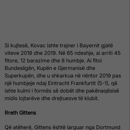
Si kujtesë, Kovac ishte trajner i Bayernit gjatë
viteve 2018 dhe 2019. Në 65 ndeshje, ai arriti 45
fitore, 12 barazime dhe 8 humbje. Ai fitoi
Bundesligën, Kupën e Gjermanisë dhe
Superkupën, dhe u shkarkua në nëntor 2019 pas
një humbjeje ndaj Eintracht Frankfurtit (5-1), që
ishte kulmi i formës së dobët dhe pakënaqësisë
midis lojtarëve dhe drejtuesve të klubit.
Rreth Gittens
Që atëherë, Gittens është larguar nga Dortmund