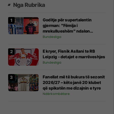
Nga Rubrika
Goditje për supertalentin
gjerman: "Fëmija i
mrekullueshëm" ndalon
futbollin për shkak të
Bundesliga
problemeve shëndetësore
E kryer, Fisnik Asllani te RB
Leipzig - detajet e marrëveshjes
Bundesliga
Fanellat më të bukura të sezonit
2026/27 – këto janë 20 klubet
që spikatën me dizajnin e tyre
Ndërkombëtare