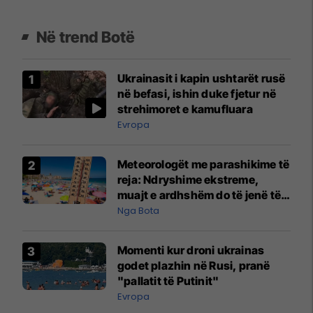
Në trend Botë
Ukrainasit i kapin ushtarët rusë
në befasi, ishin duke fjetur në
strehimoret e kamufluara
Evropa
Meteorologët me parashikime të
reja: Ndryshime ekstreme,
muajt e ardhshëm do të jenë të
pazakontë
Nga Bota
Momenti kur droni ukrainas
godet plazhin në Rusi, pranë
"pallatit të Putinit"
Evropa