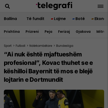
Ballina
Të fundit
Lajme
Botë
Ekono
Prishtina
Prizreni
Peja
Ferizaj
Gjakova
Mitrov
Sport
>
Futboll
>
Ndërkombëtare
>
Bundesliga
“Ai nuk është mjaftueshëm
profesional”, Kovac thuhet se e
këshilloi Bayernit të mos e blejë
lojtarin e Dortmundit