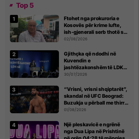
Top 5
Ftohet nga prokuroria e
Kosovës për krime lufte,
ish-gjenerali serb thotë se
dikush e tradhtoi në
02/08/2026
Beograd
Gjithçka që ndodhi në
Kuvendin e
jashtëzakonshëm të LDK-
së
30/07/2026
“Vrisni, vrisni shqiptarët”,
skandal në UFC Beograd:
Buzukja u përball me thirrje
anti-shqiptare nga
01/08/2026
tribunat
Një pleskavicë e ngrënë
nga Dua Lipa në Prishtinë
në orën 04:28 të mëngjesit