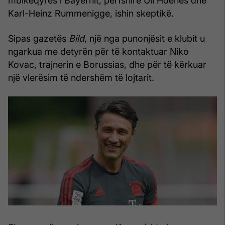
mbikëqyrës i Bayernit, përfshirë Uli Hoenes dhe
Karl-Heinz Rummenigge, ishin skeptikë.
Sipas gazetës
Bild
, një nga punonjësit e klubit u
ngarkua me detyrën për të kontaktuar Niko
Kovac, trajnerin e Borussias, dhe për të kërkuar
një vlerësim të ndershëm të lojtarit.