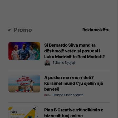
Promo
Reklamo këtu
Si Bernardo Silva mund ta
dëshmojë vetën si pasuesi i
Luka Modricit te Real Madridi?
Edonis Bytyqi
A po don me rrnu n’deti?
Kursimet mund t’ju sjellin një
banesë
Banka Ekonomike
Plan B Creative rrit ndikimin e
biznesit tuaj online