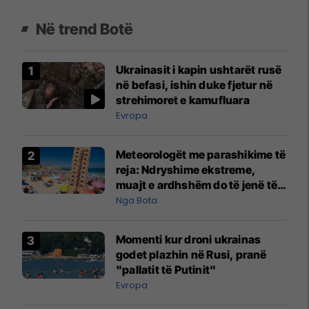
Në trend Botë
Ukrainasit i kapin ushtarët rusë
në befasi, ishin duke fjetur në
strehimoret e kamufluara
Evropa
Meteorologët me parashikime të
reja: Ndryshime ekstreme,
muajt e ardhshëm do të jenë të
pazakontë
Nga Bota
Momenti kur droni ukrainas
godet plazhin në Rusi, pranë
"pallatit të Putinit"
Evropa