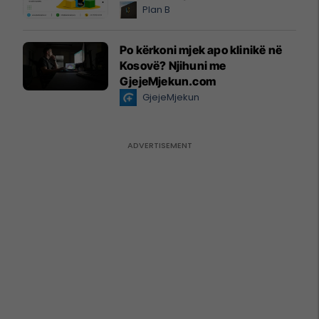
Plan B
Po kërkoni mjek apo klinikë në
Kosovë? Njihuni me
GjejeMjekun.com
GjejeMjekun