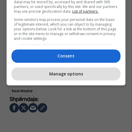
data) may be stored by, accessed by and shared with 369
partners, or used specifically by this site. We and our partners
may use precise geolocation data.
List of partners.
Some vendors may process your personal data on the basis
of legitimate interest, which you can object to by managing
your options below. Look for a link at the bottom of this page
or in the site menu to manage or withdraw consent in privacy
and cookie settings.
Consent
Manage options
Florentino Perez
Vinicius Junior
Kylian Mbappe
Real Madrid