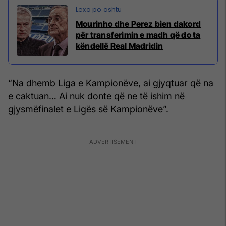
Mourinho dhe Perez bien dakord
për transferimin e madh që do ta
këndellë Real Madridin
“Na dhemb Liga e Kampionëve, ai gjyqtuar që na
e caktuan… Ai nuk donte që ne të ishim në
gjysmëfinalet e Ligës së Kampionëve”.