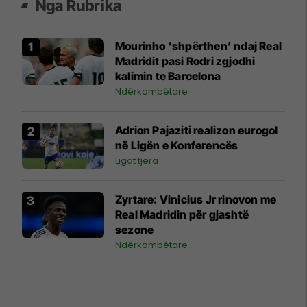
Nga Rubrika
Mourinho ‘shpërthen’ ndaj Real
Madridit pasi Rodri zgjodhi
kalimin te Barcelona
Ndërkombëtare
Adrion Pajaziti realizon eurogol
në Ligën e Konferencës
Ligat tjera
Zyrtare: Vinicius Jr rinovon me
Real Madridin për gjashtë
sezone
Ndërkombëtare