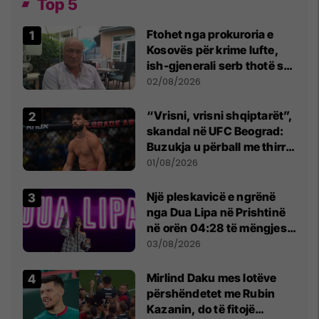
Top 5
Ftohet nga prokuroria e
Kosovës për krime lufte,
ish-gjenerali serb thotë se
dikush e tradhtoi në
02/08/2026
Beograd
“Vrisni, vrisni shqiptarët”,
skandal në UFC Beograd:
Buzukja u përball me thirrje
anti-shqiptare nga
01/08/2026
tribunat
Një pleskavicë e ngrënë
nga Dua Lipa në Prishtinë
në orën 04:28 të mëngjesit
- dhe bota digjitale serbe
03/08/2026
shpall gjendjen e luftës
Mirlind Daku mes lotëve
përshëndetet me Rubin
Kazanin, do të fitojë