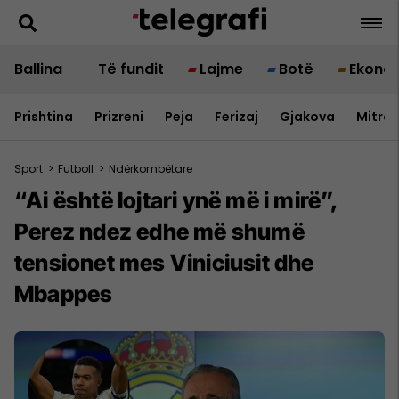
Ballina
Të fundit
Lajme
Botë
Ekono
Prishtina
Prizreni
Peja
Ferizaj
Gjakova
Mitrov
Sport
>
Futboll
>
Ndërkombëtare
“Ai është lojtari ynë më i mirë”,
Perez ndez edhe më shumë
tensionet mes Viniciusit dhe
Mbappes