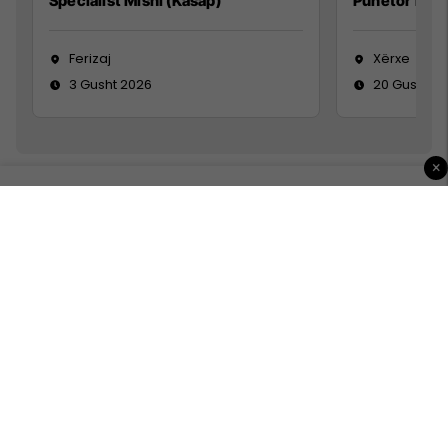
Specialist Mishi (Kasap)
Punëtor në 
Ferizaj
Xërxe
3 Gusht 2026
20 Gusht 2
×