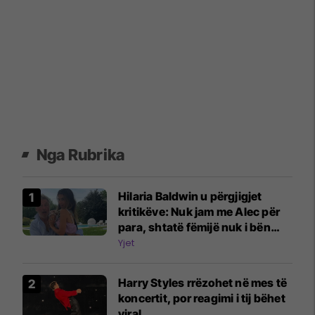
Nga Rubrika
Hilaria Baldwin u përgjigjet
kritikëve: Nuk jam me Alec për
para, shtatë fëmijë nuk i bën
dikush për interes
Yjet
Harry Styles rrëzohet në mes të
koncertit, por reagimi i tij bëhet
viral