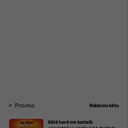
Promo
Reklamo këtu
Këtë herë me kartelë