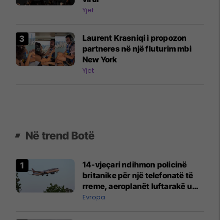
Yjet
Laurent Krasniqi i propozon
partneres në një fluturim mbi
New York
Yjet
Në trend Botë
14-vjeçari ndihmon policinë
britanike për një telefonatë të
rreme, aeroplanët luftarakë u
ngritën në ajër për të
Evropa
interceptuar fluturaken e Qatar
Airways që po shkonte drejt