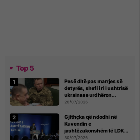
Top 5
Pesë ditë pas marrjes së
detyrës, shefi i ri i ushtrisë
ukrainase urdhëron
kontroll të madh
26/07/2026
Gjithçka që ndodhi në
Kuvendin e
jashtëzakonshëm të LDK-
së
30/07/2026