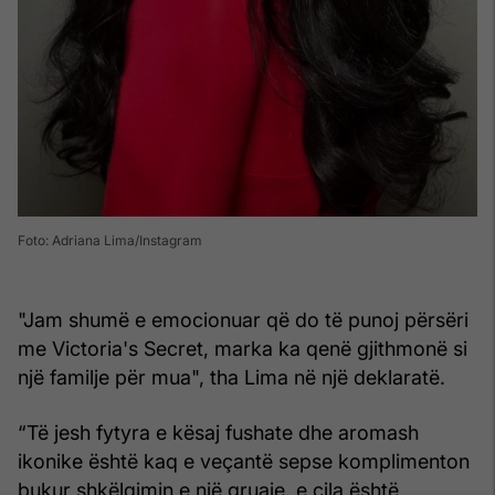
Foto: Adriana Lima/Instagram
"Jam shumë e emocionuar që do të punoj përsëri
me Victoria's Secret, marka ka qenë gjithmonë si
një familje për mua", tha Lima në një deklaratë.
“Të jesh fytyra e kësaj fushate dhe aromash
ikonike është kaq e veçantë sepse komplimenton
bukur shkëlqimin e një gruaje, e cila është