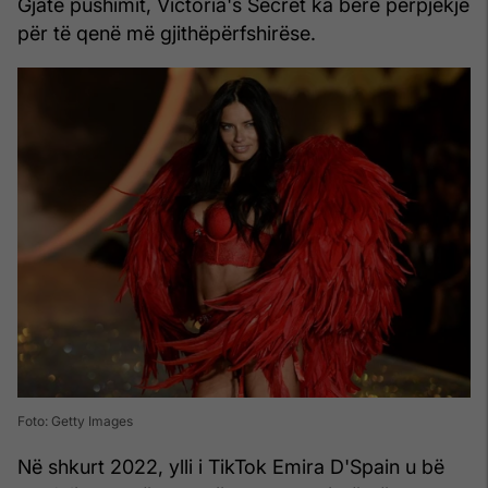
Gjatë pushimit, Victoria's Secret ka bërë përpjekje
për të qenë më gjithëpërfshirëse.
Foto: Getty Images
Në shkurt 2022, ylli i TikTok Emira D'Spain u bë