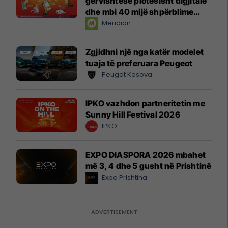
gërvishtëse plotësisht digjitale
dhe mbi 40 mijë shpërblime
instant!
Meridian
Zgjidhni një nga katër modelet
tuaja të preferuara Peugeot
Peugot Kosova
IPKO vazhdon partneritetin me
Sunny Hill Festival 2026
IPKO
EXPO DIASPORA 2026 mbahet
më 3, 4 dhe 5 gusht në Prishtinë
Expo Prishtina