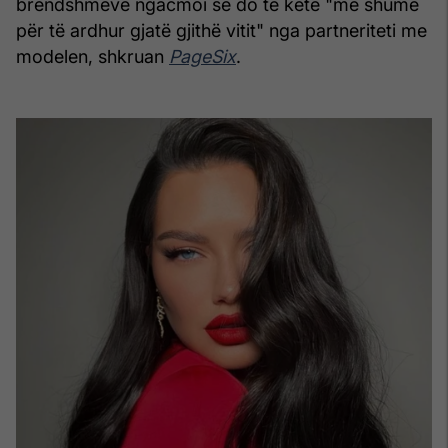
brendshmeve ngacmoi se do të ketë "më shumë
për të ardhur gjatë gjithë vitit" nga partneriteti me
modelen, shkruan
PageSix
.