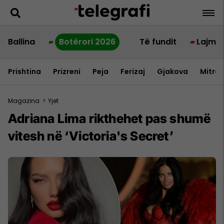
Ballina
Botërori 2026
Të fundit
Lajme
Prishtina
Prizreni
Peja
Ferizaj
Gjakova
Mitrov
Magazina
>
Yjet
Adriana Lima rikthehet pas shumë
vitesh në ‘Victoria's Secret’