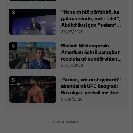
"Nëse është përfshirë, ka
gabuar rëndë, nuk i falet",
Abdixhiku i çon “selam”
Përparim Ramës
30/07/2026
Bislimi: Në Kongresin
Amerikan është paraqitur
rezoluta që kundërshton
mbajtjen e Asamblesë
27/07/2026
Parlamentare të OSBE-së
në Beograd
“Vrisni, vrisni shqiptarët”,
skandal në UFC Beograd:
Buzukja u përball me thirrje
anti-shqiptare nga
01/08/2026
tribunat