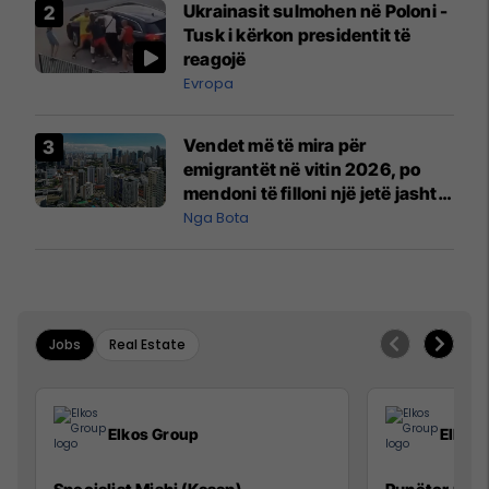
Ukrainasit sulmohen në Poloni -
Mançesterit
Tusk i kërkon presidentit të
reagojë
Evropa
Vendet më të mira për
emigrantët në vitin 2026, po
mendoni të filloni një jetë jashtë
vendit?
Nga Bota
Jobs
Real Estate
Elkos Group
Elkos