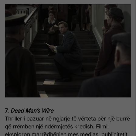
7.
Dead Man’s Wire
Thriller i bazuar në ngjarje të vërteta për një burrë
që rrëmben një ndërmjetës kredish. Filmi
eksploron marrëdhënien mes medias, publicitetit