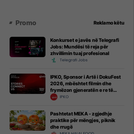
Promo
Reklamo këtu
Konkurset e javës në Telegrafi
Jobs: Mundësi të reja për
zhvillimin tuaj profesional
Telegrafi Jobs
IPKO, Sponsor i Artë i DokuFest
2026, mbështet filmin dhe
frymëzon gjeneratën e re të
krijuesve
IPKO
Pashtetat MEKA - zgjedhje
praktike për mëngjes, piknik
dhe rrugë
MEKA HALAL FOOD