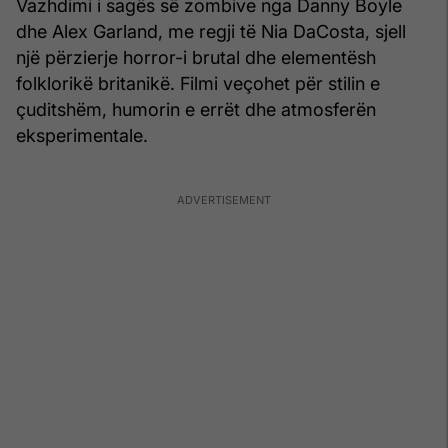
Vazhdimi i sagës së zombive nga Danny Boyle
dhe Alex Garland, me regji të Nia DaCosta, sjell
një përzierje horror-i brutal dhe elementësh
folklorikë britanikë. Filmi veçohet për stilin e
çuditshëm, humorin e errët dhe atmosferën
eksperimentale.