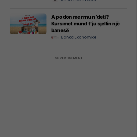
A po don me rrnu n’deti?
Kursimet mund t’ju sjellin një
banesë
Banka Ekonomike