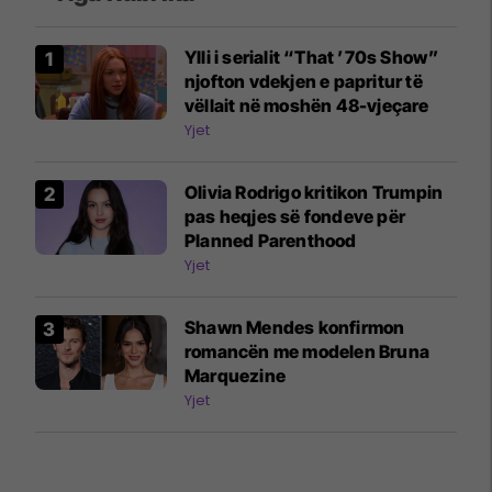
Ylli i serialit “That ’70s Show”
njofton vdekjen e papritur të
vëllait në moshën 48-vjeçare
Yjet
Olivia Rodrigo kritikon Trumpin
pas heqjes së fondeve për
Planned Parenthood
Yjet
Shawn Mendes konfirmon
romancën me modelen Bruna
Marquezine
Yjet