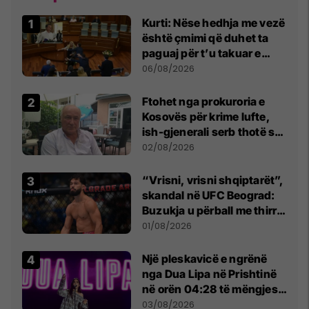
Kurti: Nëse hedhja me vezë
është çmimi që duhet ta
paguaj për t’u takuar e
bashkëbiseduar jam i
06/08/2026
lumtur ta bëj këtë
Ftohet nga prokuroria e
Kosovës për krime lufte,
ish-gjenerali serb thotë se
dikush e tradhtoi në
02/08/2026
Beograd
“Vrisni, vrisni shqiptarët”,
skandal në UFC Beograd:
Buzukja u përball me thirrje
anti-shqiptare nga
01/08/2026
tribunat
Një pleskavicë e ngrënë
nga Dua Lipa në Prishtinë
në orën 04:28 të mëngjesit
- dhe bota digjitale serbe
03/08/2026