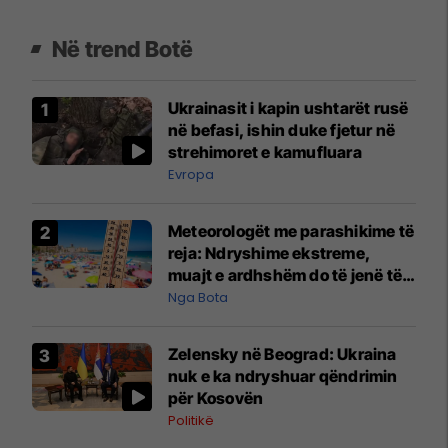
Në trend Botë
Ukrainasit i kapin ushtarët rusë
në befasi, ishin duke fjetur në
strehimoret e kamufluara
Evropa
Meteorologët me parashikime të
reja: Ndryshime ekstreme,
muajt e ardhshëm do të jenë të
pazakontë
Nga Bota
Zelensky në Beograd: Ukraina
nuk e ka ndryshuar qëndrimin
për Kosovën
Politikë