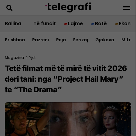
Ballina
Të fundit
Lajme
Botë
Ekono
Prishtina
Prizreni
Peja
Ferizaj
Gjakova
Mitrov
Magazina
>
Yjet
Tetë filmat më të mirë të vitit 2026
deri tani: nga “Project Hail Mary”
te “The Drama”