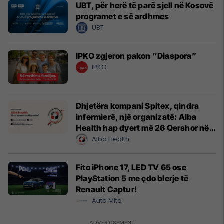
UBT, për herë të parë sjell në Kosovë
programet e së ardhmes
UBT
IPKO zgjeron pakon “Diaspora”
IPKO
Dhjetëra kompani Spitex, qindra
infermierë, një organizatë: Alba
Health hap dyert më 26 Qershor në
Cyrih
Alba Health
Fito iPhone 17, LED TV 65 ose
PlayStation 5 me çdo blerje të
Renault Captur!
Auto Mita