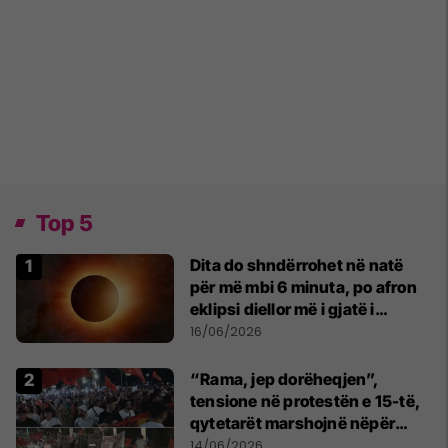
Top 5
Dita do shndërrohet në natë
për më mbi 6 minuta, po afron
eklipsi diellor më i gjatë i
shekullit të 21-të
16/06/2026
“Rama, jep dorëheqjen”,
tensione në protestën e 15-të,
qytetarët marshojnë nëpër
kryeqytet
14/06/2026