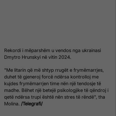
Rekordi i mëparshëm u vendos nga ukrainasi
Dmytro Hrunskyi në vitin 2024.
"Me litarin që më shtyp rrugët e frymëmarrjes,
duhet të gjeneroj forcë ndërsa kontrolloj me
kujdes frymëmarrjen time nën një tendosje të
madhe. Bëhet një betejë psikologjike të qëndroj i
qetë ndërsa trupi është nën stres të rëndë", tha
Molina.
/Telegrafi/