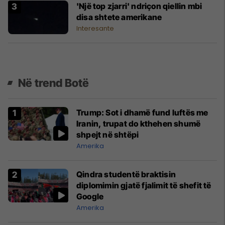
'Një top zjarri' ndriçon qiellin mbi
disa shtete amerikane
Interesante
Në trend Botë
Trump: Sot i dhamë fund luftës me
Iranin, trupat do kthehen shumë
shpejt në shtëpi
Amerika
Qindra studentë braktisin
diplomimin gjatë fjalimit të shefit të
Google
Amerika