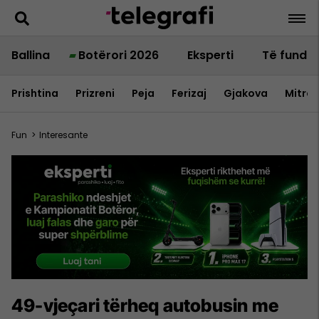
Ballina
Botërori 2026
Eksperti
Të fundit
Prishtina
Prizreni
Peja
Ferizaj
Gjakova
Mitrov
Fun
>
Interesante
49-vjeçari tërheq autobusin me