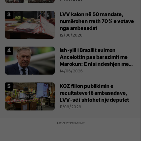
LVV kalon në 50 mandate,
numërohen rreth 70% e votave
nga ambasadat
12/06/2026
Ish-ylli i Brazilit sulmon
Ancelottin pas barazimit me
Marokun: E nisi ndeshjen me
formacionin e gabuar
14/06/2026
KQZ fillon publikimin e
rezultateve të ambasadave,
LVV-së i shtohet një deputet
11/06/2026