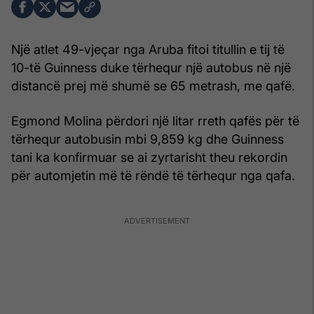
Një atlet 49-vjeçar nga Aruba fitoi titullin e tij të
10-të Guinness duke tërhequr një autobus në një
distancë prej më shumë se 65 metrash, me qafë.
Egmond Molina përdori një litar rreth qafës për të
tërhequr autobusin mbi 9,859 kg dhe Guinness
tani ka konfirmuar se ai zyrtarisht theu rekordin
për automjetin më të rëndë të tërhequr nga qafa.