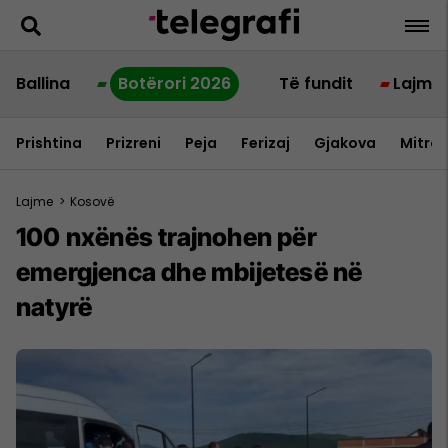
Ballina
Botërori 2026
Të fundit
Lajme
Prishtina
Prizreni
Peja
Ferizaj
Gjakova
Mitrov
Lajme
>
Kosovë
100 nxënës trajnohen për
emergjenca dhe mbijetesë në
natyrë