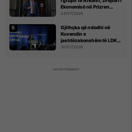
i grupit të Arkanit, Drejtori i
Ekonomisë në Prizren
mohon pretendimet
24/07/2026
Gjithçka që ndodhi në
Kuvendin e
jashtëzakonshëm të LDK-
së
30/07/2026