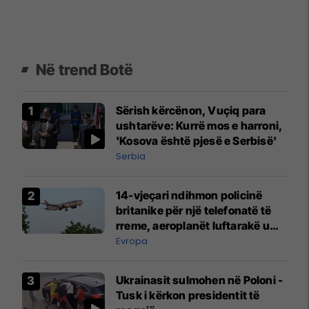
Në trend Botë
Sërish kërcënon, Vuçiq para
ushtarëve: Kurrë mos e harroni,
'Kosova është pjesë e Serbisë'
Serbia
14-vjeçari ndihmon policinë
britanike për një telefonatë të
rreme, aeroplanët luftarakë u
ngritën në ajër për të
Evropa
interceptuar fluturaken e Qatar
Airways që po shkonte drejt
Ukrainasit sulmohen në Poloni -
Mançesterit
Tusk i kërkon presidentit të