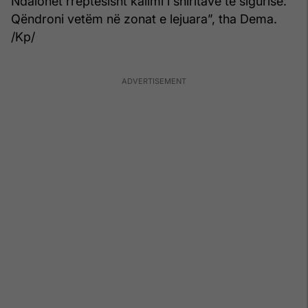
Ndalohet rreptësisht kalimi i shiritave të sigurisë.
Qëndroni vetëm në zonat e lejuara”, tha Dema.
/Kp/