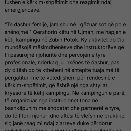
fushën e kërkim-shpëtimit dhe reagimit ndaj
emergjencave.
“Te dashur fëmijë, jam shumë i gëzuar sot që po e
shënojmë 1 Qershorin këtu në Ujman, me hapjen e
këtij kampingu në Zubin Potok. Ky aktivitet do t’iu
mundësojë mësimdhënësve dhe instruktorëve që
t’i pasurojnë njohuritë dhe përvojën e tyre
profesionale, ndërkaq ju, nxënës të dashur, pas
dy ditësh do të ktheheni në shtëpitë tuaja më të
përgatitur, më të vetëdijshëm për rëndësinë e
kërkim-shpëtimit, që është një nga shtyllat
kryesore të këtij kampingu. Në kampingun e parë,
të organizuar nga institucionet tona në
bashkëpunim me shoqatat dhe partnerët e tyre,
do të fitoni njohuri dhe aftësi të vlefshme praktike,
siç janë reagimi ndaj zjarreve duke përdorur
pajisjet përkatëse, e deri te dhënia e ndihmës së