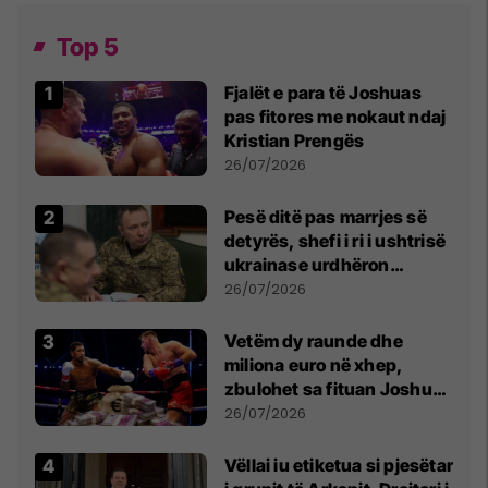
Top 5
Fjalët e para të Joshuas
pas fitores me nokaut ndaj
Kristian Prengës
26/07/2026
Pesë ditë pas marrjes së
detyrës, shefi i ri i ushtrisë
ukrainase urdhëron
kontroll të madh
26/07/2026
Vetëm dy raunde dhe
miliona euro në xhep,
zbulohet sa fituan Joshua
e Prenga
26/07/2026
Vëllai iu etiketua si pjesëtar