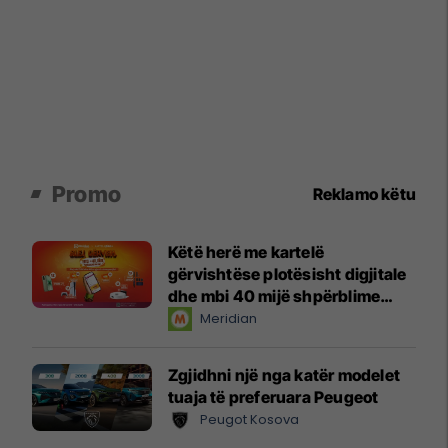
Promo
Reklamo këtu
Këtë herë me kartelë
gërvishtëse plotësisht digjitale
dhe mbi 40 mijë shpërblime
instant!
Meridian
Zgjidhni një nga katër modelet
tuaja të preferuara Peugeot
Peugot Kosova