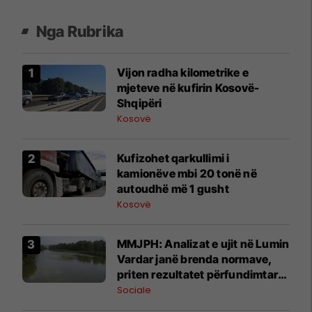
Nga Rubrika
​Vijon radha kilometrike e
mjeteve në kufirin Kosovë-
Shqipëri
Kosovë
Kufizohet qarkullimi i
kamionëve mbi 20 tonë në
autoudhë më 1 gusht
Kosovë
MMJPH: Analizat e ujit në Lumin
Vardar janë brenda normave,
priten rezultatet përfundimtare
më 4 gusht
Sociale