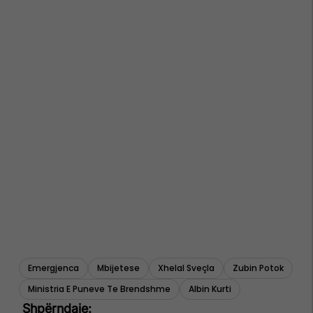
Emergjenca
Mbijetese
Xhelal Sveçla
Zubin Potok
Ministria E Puneve Te Brendshme
Albin Kurti