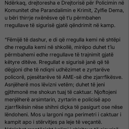
Ndërkaq, drejtoresha e Drejtorisë për Policimin në
Komunitet dhe Parandalimin e Krimit, Zylfie Dema,
u bëri thirrje nxënësve që t’u përmbahen
rregullave të sigurisë gjatë qëndrimit në kamp.
“Fëmijë të dashur, e di që rregulla kemi në shtëpi
dhe rregulla kemi në shkollë, mirëpo duhet t’iu
përmbahemi edhe rregullave të trajnimit gjatë
këtyre ditëve. Rregullat e sigurisë janë që të
dëgjoni dhe të ndiqni udhëzimet e zyrtarëve
policorë, pjesëtarëve të AME-së dhe zjarrfikësve.
Asnjëherë mos lëvizni vetëm; duhet të jeni
gjithmonë me shokun tuaj të caktuar. Njoftojeni
menjëherë arsimtarin, zyrtarin e policisë apo
zjarrfikësin nëse shihni diçka të pasigurt ose nëse
lëndoheni. Mos u largoni nga perimetri i caktuar i
kampit apo i stërvitjes pa leje të veçantë.