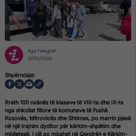
Nga
Telegrafi
01/06/2026
Rreth 100 nxënës të klasave të VIII-ta dhe IX-ta
nga shkollat fillore të komunave të Fushë
Kosovës, Mitrovicës dhe Shtimes, po marrin pjesë
në një trajnim dyditor për kërkim-shpëtim dhe
mbijetesë, i cili po mbahet në Qendrën e Kërkim-