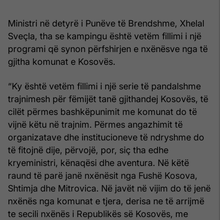
Ministri në detyrë i Punëve të Brendshme, Xhelal
Sveçla, tha se kampingu është vetëm fillimi i një
programi që synon përfshirjen e nxënësve nga të
gjitha komunat e Kosovës.
“Ky është vetëm fillimi i një serie të pandalshme
trajnimesh për fëmijët tanë gjithandej Kosovës, të
cilët përmes bashkëpunimit me komunat do të
vijnë këtu në trajnim. Përmes angazhimit të
organizatave dhe institucioneve të ndryshme do
të fitojnë dije, përvojë, por, siç tha edhe
kryeministri, kënaqësi dhe aventura. Në këtë
raund të parë janë nxënësit nga Fushë Kosova,
Shtimja dhe Mitrovica. Në javët në vijim do të jenë
nxënës nga komunat e tjera, derisa ne të arrijmë
te secili nxënës i Republikës së Kosovës, me