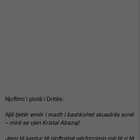
Njoftimi i plotë i Dritës:
Një tjetër emër i madh i bashkohet skuadrës sonë
– mirë se vjen Kristal Abazaj!
Jemi të lumtur të njoftojmë përforcimin më të ri të