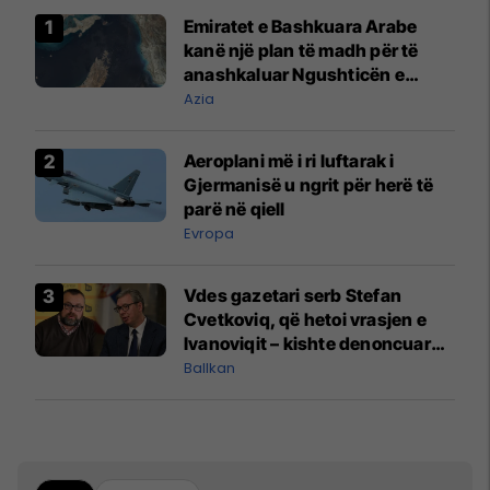
Emiratet e Bashkuara Arabe
kanë një plan të madh për të
anashkaluar Ngushticën e
Hormuzit
Azia
Aeroplani më i ri luftarak i
Gjermanisë u ngrit për herë të
parë në qiell
Evropa
Vdes gazetari serb Stefan
Cvetkoviq, që hetoi vrasjen e
Ivanoviqit – kishte denoncuar
kërcënime ndaj vëllezërve
Ballkan
Vuçiq