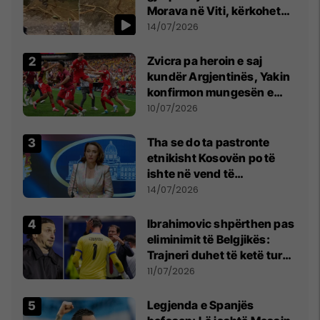
Morava në Viti, kërkohet
kujdes nga qytetarët
14/07/2026
Zvicra pa heroin e saj
kundër Argjentinës, Yakin
konfirmon mungesën e
madhe
10/07/2026
Tha se do ta pastronte
etnikisht Kosovën po të
ishte në vend të
Millosheviqit, Lëvizja e
14/07/2026
Qytetarëve të Lirë në Serbi
kërkon shkarkimin e
Ibrahimovic shpërthen pas
menjëhershëm të
eliminimit të Belgjikës:
Snezhana Paunoviq
Trajneri duhet të ketë turp,
ai lojtar se meritoi të luante
11/07/2026
Legjenda e Spanjës