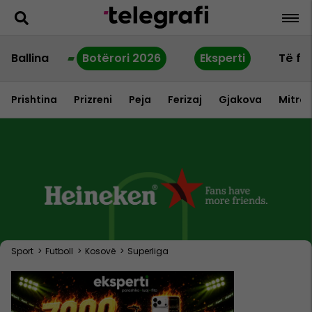
Ballina
Botërori 2026
Eksperti
Të fu
Prishtina
Prizreni
Peja
Ferizaj
Gjakova
Mitrov
Sport
>
Futboll
>
Kosovë
>
Superliga