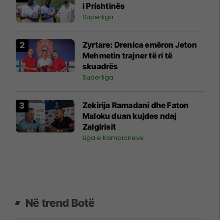
i Prishtinës
Superliga
Zyrtare: Drenica emëron Jeton
Mehmetin trajner të ri të
skuadrës
Superliga
Zekirija Ramadani dhe Faton
Maloku duan kujdes ndaj
Zalgirisit
Liga e Kampionëve
Në trend Botë