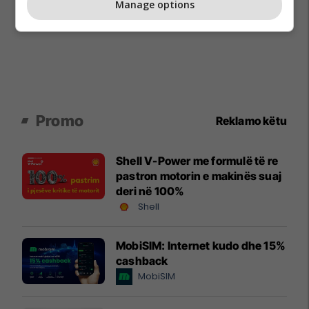
Manage options
Promo
Reklamo këtu
Shell V-Power me formulë të re
pastron motorin e makinës suaj
deri në 100%
Shell
MobiSIM: Internet kudo dhe 15%
cashback
MobiSIM