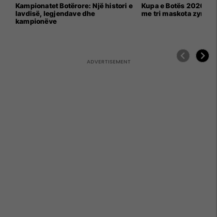
Kampionatet Botërore: Një histori e
Kupa e Botës 2026 për
lavdisë, legjendave dhe
me tri maskota zyrtar
kampionëve