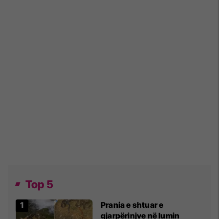
Top 5
Prania e shtuar e
gjarpërinjve në lumin