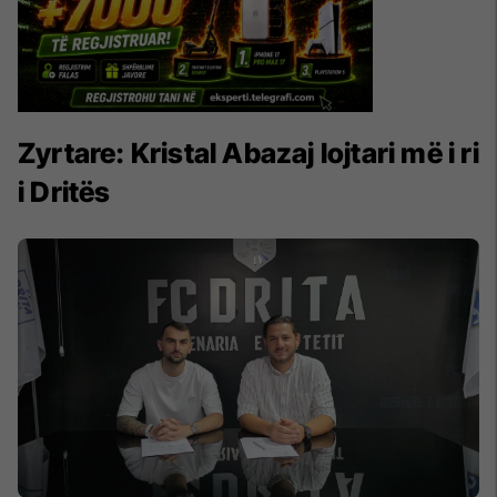
Zyrtare: Kristal Abazaj lojtari më i ri
i Dritës