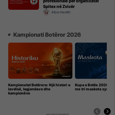
profesionale për organizatat
Spitex në Zvicër
Alba Health
Kampionati Botëror 2026
Kampionatet Botërore: Një histori e
Kupa e Botës 2026 për
lavdisë, legjendave dhe
me tri maskota zyrtar
kampionëve