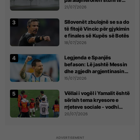
paralajmërohen stuhi të
fuqishme me breshër dhe
21/07/2026
erëra të forta
Sllovenët zbulojnë se sa do
të fitojë Vincic për gjykimin
e finales së Kupës së Botës
18/07/2026
Legjenda e Spanjës
befason: Lë jashtë Messin
dhe zgjedh argjentinasin
më të mirë në botë
15/07/2026
Vëllai i vogël i Yamalit është
sërish tema kryesore e
rrjeteve sociale - vodhi
vëmendjen pas finales së
20/07/2026
Kupës së Botës