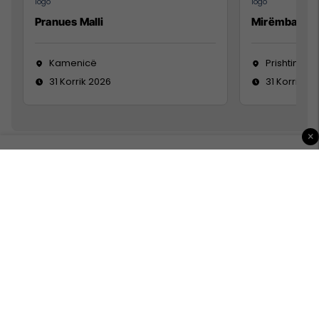
Pranues Malli
Mirëmbajtës
Kamenicë
Prishtinë
31 Korrik 2026
31 Korrik 20
×