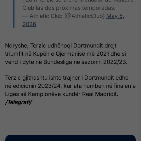
Club las dos próximas temporadas.
— Athletic Club (@AthleticClub)
May 5,
2026
Ndryshe, Terzic udhëhoqi Dortmundit drejt
triumfit në Kupën e Gjermanisë më 2021 dhe si
vend i dytë në Bundesliga në sezonin 2022/23.
Terzic gjithashtu ishte trajner i Dortmundit edhe
në edicionin 2023/24, kur ata humben në finalen e
Ligës së Kampionëve kundër Real Madridit.
/Telegrafi/