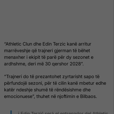
“Athletic Clun dhe Edin Terzic kanë arritur
marrëveshje që trajneri gjerman të bëhet
menaxher i ekipit të parë për dy sezonet e
ardhshme, deri më 30 qershor 2028”.
“Trajneri do të prezantohet zyrtarisht sapo të
përfundojë sezoni, për të cilin kanë mbetur edhe
katër ndeshje shumë të rëndësishme dhe
emocionuese”, thuhet në njoftimin e Bilbaos.
ℹ️ Edin Terzić será el entrenador del Athletic