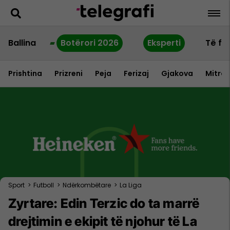
Ballina
Botërori 2026
Eksperti
Të fu
Prishtina
Prizreni
Peja
Ferizaj
Gjakova
Mitrov
Sport
>
Futboll
>
Ndërkombëtare
>
La Liga
Zyrtare: Edin Terzic do ta marrë
drejtimin e ekipit të njohur të La