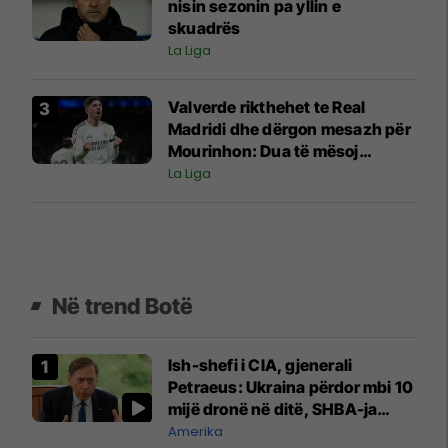
nisin sezonin pa yllin e
skuadrës
La Liga
Valverde rikthehet te Real
Madridi dhe dërgon mesazh për
Mourinhon: Dua të mësoj
gjithçka prej tij
La Liga
Në trend Botë
Ish-shefi i CIA, gjenerali
Petraeus: Ukraina përdor mbi 10
mijë dronë në ditë, SHBA-ja
mbetet shumë prapa në
Amerika