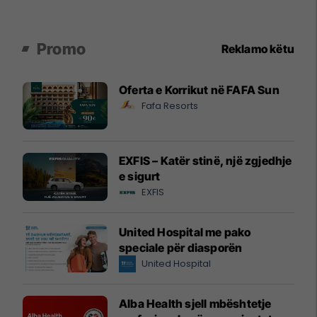
Promo
Reklamo këtu
Oferta e Korrikut në FAFA Sun
Fafa Resorts
EXFIS – Katër stinë, një zgjedhje
e sigurt
EXFIS
United Hospital me pako
speciale për diasporën
United Hospital
Alba Health sjell mbështetje