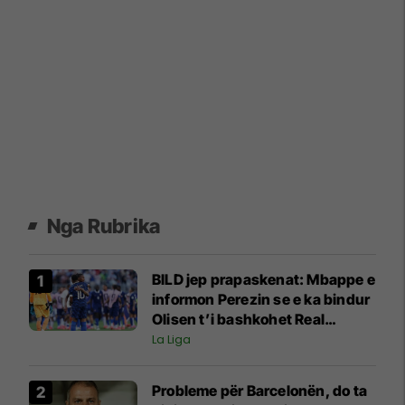
Nga Rubrika
BILD jep prapaskenat: Mbappe e
informon Perezin se e ka bindur
Olisen t’i bashkohet Real
Madridit
La Liga
Probleme për Barcelonën, do ta