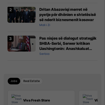
prodhim
Dritan Abazoviqi merret në
pyetje për dhënien e shtetësisë
së nderit biznesmenit kosovar
Mali i Zi
Pas nisjes së dialogut strategjik
SHBA-Serbi, Serwer kritikon
Uashingtonin: Anashkaluat
Banjskën, sulmin ndaj KFOR-it
Serbia
dhe rrëmbimin e Policëve të
Kosovës
Jobs
Real Estate
Viva Fresh Store
Viva F