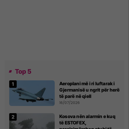
Top 5
Aeroplani më i ri luftarak i
Gjermanisë u ngrit për herë
të parë në qiell
16/07/2026
Kosova nën alarmin e kuq
të ESTOFEX,