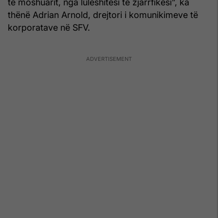
të moshuarit, nga luleshitësi te zjarrfikësi”, ka
thënë Adrian Arnold, drejtori i komunikimeve të
korporatave në SFV.