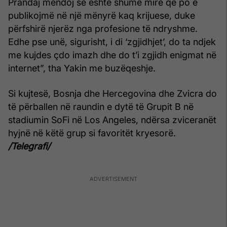
Prandaj mendoj se është shumë mirë që po e
publikojmë në një mënyrë kaq krijuese, duke
përfshirë njerëz nga profesione të ndryshme.
Edhe pse unë, sigurisht, i di ‘zgjidhjet’, do ta ndjek
me kujdes çdo imazh dhe do t’i zgjidh enigmat në
internet”, tha Yakin me buzëqeshje.
Si kujtesë, Bosnja dhe Hercegovina dhe Zvicra do
të përballen në raundin e dytë të Grupit B në
stadiumin SoFi në Los Angeles, ndërsa zviceranët
hyjnë në këtë grup si favoritët kryesorë.
/Telegrafi/