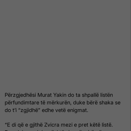
Përzgjedhësi Murat Yakin do ta shpallë listën
përfundimtare të mërkurën, duke bërë shaka se
do t’i “zgjidhë” edhe vetë enigmat.
“E di që e gjithë Zvicra mezi e pret këtë listë.