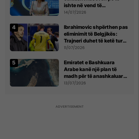
ishte në vend të
Millosheviqit, Lëvizja e
14/07/2026
Qytetarëve të Lirë në Serbi
kërkon shkarkimin e
Ibrahimovic shpërthen pas
menjëhershëm të
eliminimit të Belgjikës:
Snezhana Paunoviq
Trajneri duhet të ketë turp,
ai lojtar se meritoi të luante
11/07/2026
Emiratet e Bashkuara
Arabe kanë një plan të
madh për të anashkaluar
Ngushticën e Hormuzit
13/07/2026