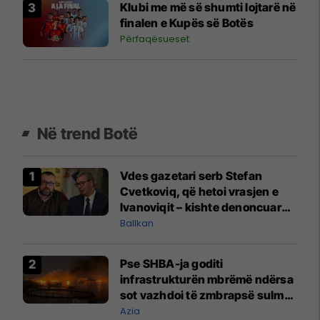
Klubi me më së shumti lojtarë në
finalen e Kupës së Botës
Përfaqësueset
Në trend Botë
Vdes gazetari serb Stefan
Cvetkoviq, që hetoi vrasjen e
Ivanoviqit – kishte denoncuar
kërcënime ndaj vëllezërve
Ballkan
Vuçiq
Pse SHBA-ja goditi
infrastrukturën mbrëmë ndërsa
sot vazhdoi të zmbrapsë sulmet
iraniane
Azia