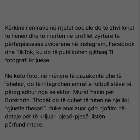
Kërkimi i emrave në rrjetet sociale do të zhvillohet
të hënën dhe të martën në profilet zyrtare të
përfaqësueses zvicerane në Instagram, Facebook
dhe TikTok, ku do të publikohen gjithsej 11
fotografi krijuese.
Në këto foto, në mënyrë të pazakontë dhe të
fshehur, do të integrohen emrat e futbollistëve të
përzgjedhur nga selektori Murat Yakin për
Botërorin. Tifozët do të duhet të futen në një lloj
“gjuetie thesari”, duke analizuar çdo njoftim në
detaje për të krijuar, pjesë-pjesë, listën
përfundimtare.