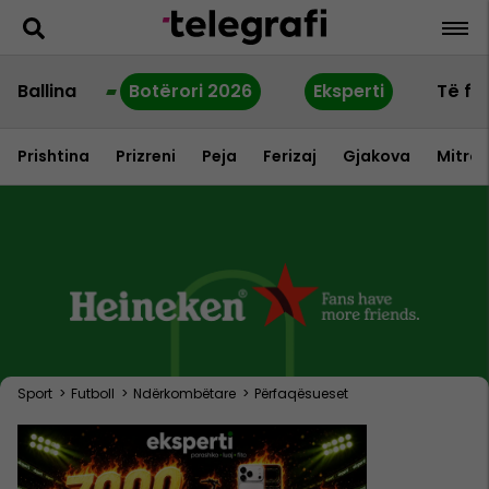
Ballina
Botërori 2026
Eksperti
Të fu
Prishtina
Prizreni
Peja
Ferizaj
Gjakova
Mitrov
Sport
>
Futboll
>
Ndërkombëtare
>
Përfaqësueset