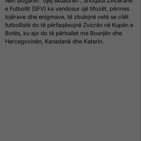
Nën sloganin “Gjej skuadrën”, Shoqata Zvicerane
e Futbollit (SFV) ka vendosur që tifozët, përmes
lojërave dhe enigmave, të zbulojnë vetë se cilët
futbollistë do të përfaqësojnë Zvicrën në Kupën e
Botës, ku ajo do të përballet me Bosnjën dhe
Hercegovinën, Kanadanë dhe Katarin.