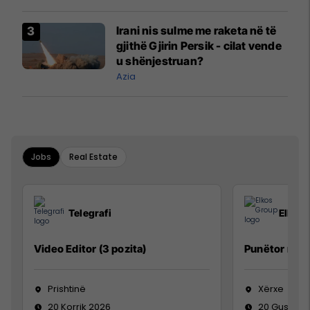
Irani nis sulme me raketa në të
gjithë Gjirin Persik - cilat vende
u shënjestruan?
Azia
Jobs
Real Estate
Telegrafi
Elkos
Video Editor (3 pozita)
Punëtor në 
Prishtinë
Xërxe
20 Korrik 2026
20 Gusht 2