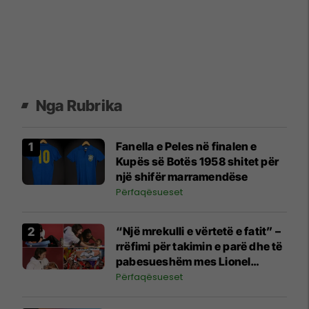
Nga Rubrika
Fanella e Peles në finalen e
Kupës së Botës 1958 shitet për
një shifër marramendëse
Përfaqësueset
“Një mrekulli e vërtetë e fatit” –
rrëfimi për takimin e parë dhe të
pabesueshëm mes Lionel
Messit dhe Lamine Yamalit
Përfaqësueset