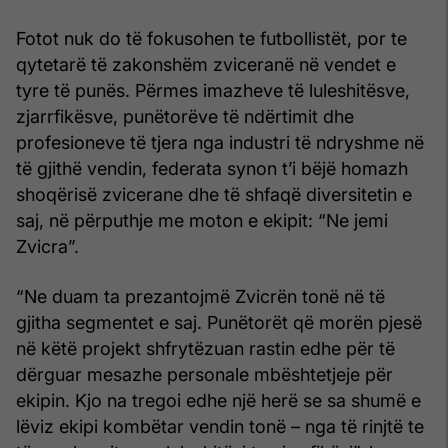
Fotot nuk do të fokusohen te futbollistët, por te
qytetarë të zakonshëm zviceranë në vendet e
tyre të punës. Përmes imazheve të luleshitësve,
zjarrfikësve, punëtorëve të ndërtimit dhe
profesioneve të tjera nga industri të ndryshme në
të gjithë vendin, federata synon t’i bëjë homazh
shoqërisë zvicerane dhe të shfaqë diversitetin e
saj, në përputhje me moton e ekipit: “Ne jemi
Zvicra”.
“Ne duam ta prezantojmë Zvicrën tonë në të
gjitha segmentet e saj. Punëtorët që morën pjesë
në këtë projekt shfrytëzuan rastin edhe për të
dërguar mesazhe personale mbështetjeje për
ekipin. Kjo na tregoi edhe një herë se sa shumë e
lëviz ekipi kombëtar vendin tonë – nga të rinjtë te