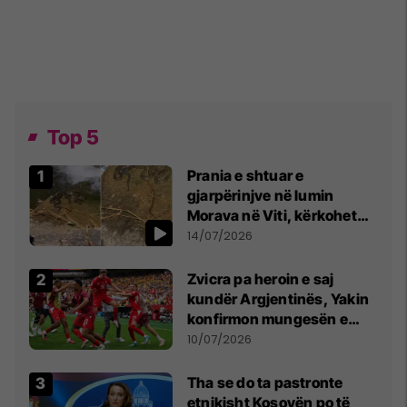
Top 5
Prania e shtuar e
gjarpërinjve në lumin
Morava në Viti, kërkohet
kujdes nga qytetarët
14/07/2026
Zvicra pa heroin e saj
kundër Argjentinës, Yakin
konfirmon mungesën e
madhe
10/07/2026
Tha se do ta pastronte
etnikisht Kosovën po të