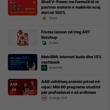
Shell V-Power me formulë të re
pastron motorin e makinës suaj
deri në 100%
Shell
Frutex lanson në treg ART
Ketchup
Frutex
MobiSIM: Internet kudo dhe 15%
cashback
MobiSIM
AAB udhëheq arsimin privat në
rajon: Mbi 60 programe studimi
për profesionet e së ardhmes
Kolegji AAB