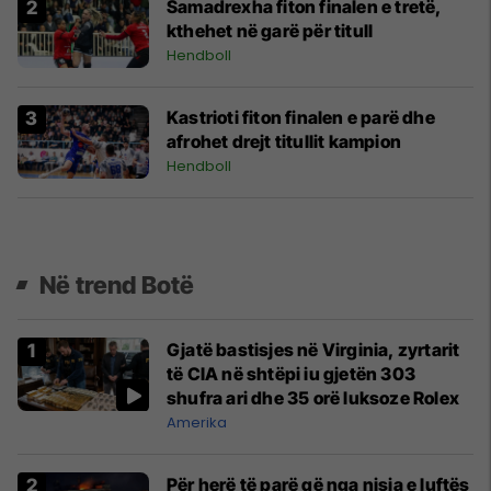
Samadrexha fiton finalen e tretë,
kthehet në garë për titull
Hendboll
Kastrioti fiton finalen e parë dhe
afrohet drejt titullit kampion
Hendboll
Në trend Botë
Gjatë bastisjes në Virginia, zyrtarit
të CIA në shtëpi iu gjetën 303
shufra ari dhe 35 orë luksoze Rolex
Amerika
Për herë të parë që nga nisja e luftës