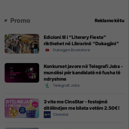
Promo
Reklamo këtu
Edicioni III i “Literary Fiesta”
rikthehet në Librarinë “Dukagjini”
Dukagjini Bookstore
Konkurset javore në Telegrafi Jobs -
mundësi për kandidatë në fusha të
ndryshme
Telegrafi Jobs
3 vite me CineStar - festojmë
ditëlindjen me bileta vetëm 2.50€!
Cinestar