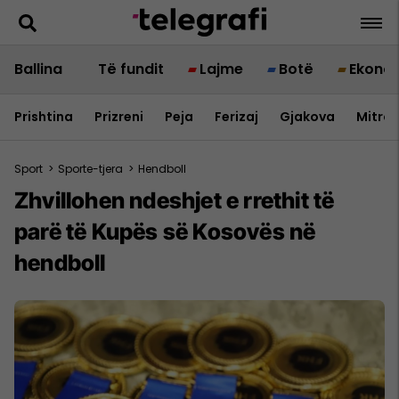
Ballina
Të fundit
Lajme
Botë
Ekono
Prishtina
Prizreni
Peja
Ferizaj
Gjakova
Mitrov
Sport
>
Sporte-tjera
>
Hendboll
Zhvillohen ndeshjet e rrethit të
parë të Kupës së Kosovës në
hendboll