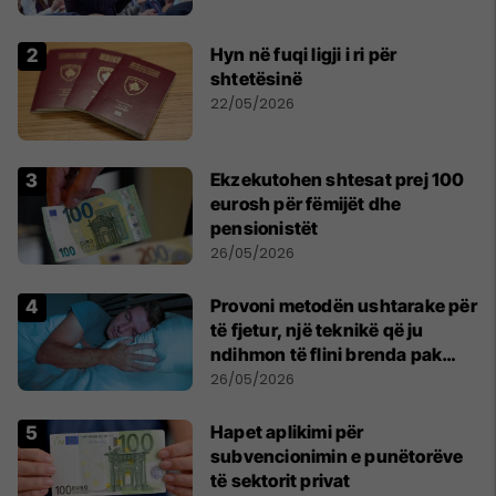
Hyn në fuqi ligji i ri për
shtetësinë
22/05/2026
Ekzekutohen shtesat prej 100
eurosh për fëmijët dhe
pensionistët
26/05/2026
Provoni metodën ushtarake për
të fjetur, një teknikë që ju
ndihmon të flini brenda pak
minutash
26/05/2026
Hapet aplikimi për
subvencionimin e punëtorëve
të sektorit privat