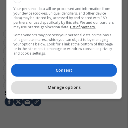
Your personal data will be processed and information from
your device (cookies, unique identifiers, and other device
data) may be stored by, accessed by and shared with 369
partners, or used specifically by this site. We and our partners
may use precise geolocation data.
List of partners.
Kh Deçani
Kh Trepça
Sporti Në Rajonin E Gjakovës
Some vendors may process your personal data on the basis
of legitimate interest, which you can object to by managing
Kh Llapi
Kh Lepenci
Kh Besa
Kh Shqiponja
your options below. Look for a link at the bottom of this page
or in the site menu to manage or withdraw consent in privacy
Kh Samadrexha
Kh Kastrioti
Kh Vëllaznimi
Kh Ferizaj
and cookie settings.
Kh Prizreni
Sporti Në Rajonin E Gjilanit
Kh Drita
Kh Prishtina
Fhk
Kh Rahoveci
Kh Vjosa
Kh Kek
Consent
Sporti Në Rajonin E Mitrovicës
Kh Ulpiana
Kh Dukagjini
Kh Jusuf Gërvalla
Hendboll
Kh Vushtrria
Kh Istogu
Manage options