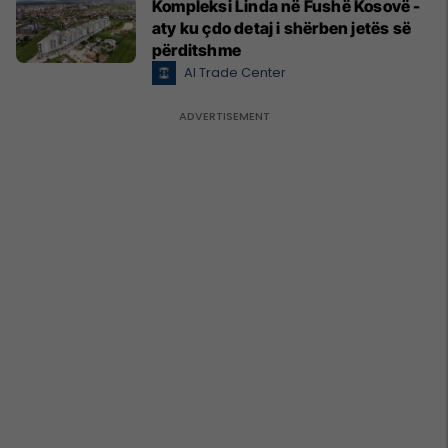
Kompleksi Linda në Fushë Kosovë -
aty ku çdo detaj i shërben jetës së
përditshme
Al Trade Center