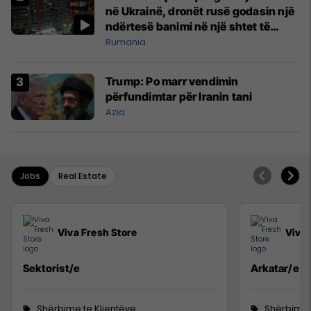
në Ukrainë, dronët rusë godasin një
ndërtesë banimi në një shtet të
NATO-s
Rumania
Trump: Po marr vendimin
përfundimtar për Iranin tani
Azia
Jobs
Real Estate
Viva Fresh Store
Viva 
Sektorist/e
Arkatar/e
Shërbime te Klientëve
Shërbime 