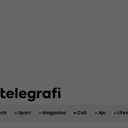
ech
Sport
Magazina
Cult
Ajo
Life