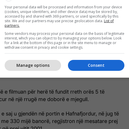
 të rralla, policia patrullon në rrugë e paarmatosur,
Your personal data will be processed and information from your device
(cookies, unique identifiers, and other device data) may be stored by,
accessed by and shared with 369 partners, or used specifically by this
site. We and our partners may use precise geolocation data.
List of
irna Brjansdottir u gjend e vdekur në një plazh në
partners.
 pasi më shumë se 725 vullnetarë morën pjesë në
Some vendors may process your personal data on the basis of legitimate
interest, which you can object to by managing your options below. Look
racion shpëtimin më të madh në historinë e
for a link at the bottom of this page or in the site menu to manage or
withdraw consent in privacy and cookie settings.
mediave vendase.
ndezë u vunë në kërkim në det që prej datës 14
Manage options
Consent
hduk një natë pasi po pinte në një nga lokalet e
ë e filmuan për herë të fundit rreth orës 5 të
cur në një rrugë me doborë e mjegull.
 saj u gjendën në portin e Hafnafjordur, në jug të
a me 330 mijë banorë, regjistron një mesatare prej
 që prej vitit 2001.