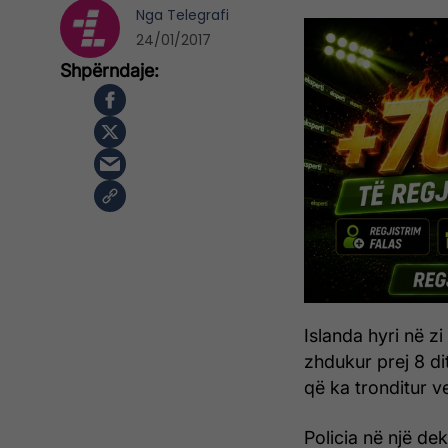
Nga
Telegrafi
24/01/2017
Islanda hyri në zi 
zhdukur prej 8 dit
që ka tronditur v
Policia në një dek