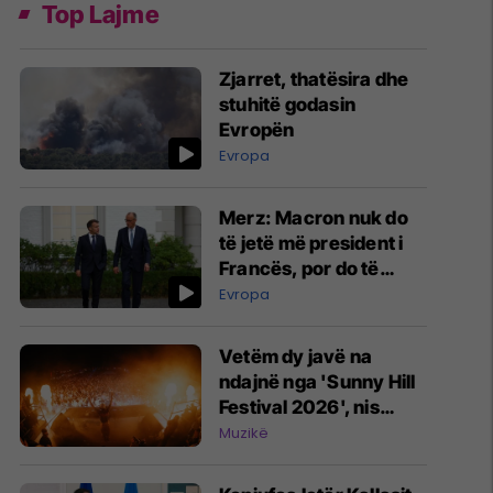
Top Lajme
Zjarret, thatësira dhe
stuhitë godasin
Evropën
Evropa
Merz: Macron nuk do
të jetë më president i
Francës, por do të
vazhdojë koordinimi
Evropa
Berlin-Paris
Vetëm dy javë na
ndajnë nga 'Sunny Hill
Festival 2026', nis
numërimi mbrapsht
Muzikë
për spektaklin më të
madh muzikor në