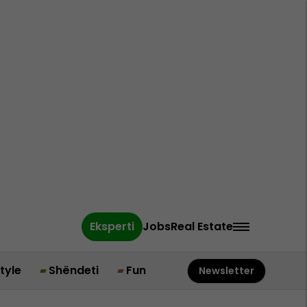
Eksperti
Jobs
Real Estate
style
Shëndeti
Fun
Newsletter