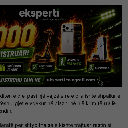
ditën e diel pasi një vajzë e re e cila ishte shpallur e
ësh u gjet e vdekur në plazh, në një krim të rrallë
endin.
laratë për shtyp tha se e kishte trajtuar rastin si