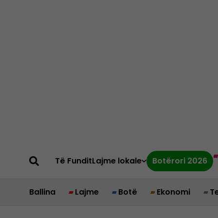
Të Fundit
Lajme lokale
Botërori 2026
Ballina
Lajme
Botë
Ekonomi
T