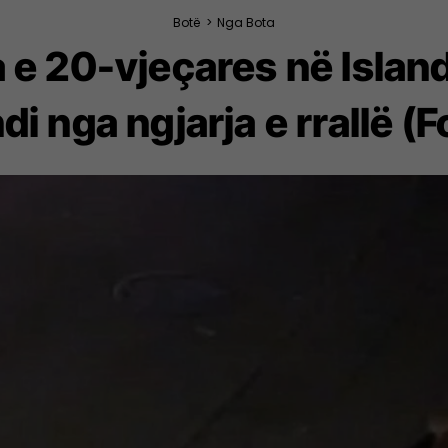
Botë
>
Nga Bota
e 20-vjeçares në Islandë
di nga ngjarja e rrallë (F