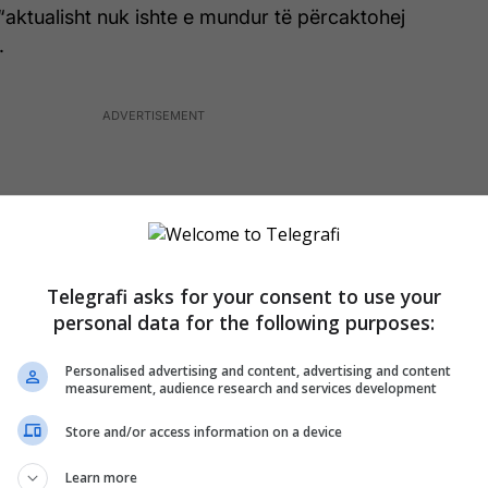
“aktualisht nuk ishte e mundur të përcaktohej
.
Telegrafi asks for your consent to use your
personal data for the following purposes:
Personalised advertising and content, advertising and content
measurement, audience research and services development
Store and/or access information on a device
 nga normat më të ulëta të krimit në botë dhe
Learn more