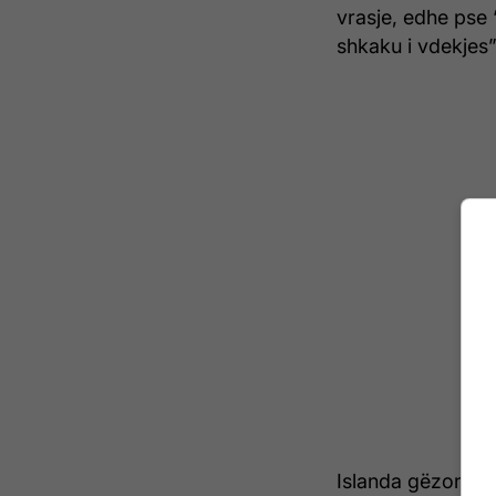
vrasje, edhe pse 
shkaku i vdekjes”
Islanda gëzon një