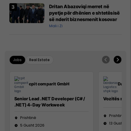
Airways që po shkonte drejt
Dritan Abazoviqi merret në
Mançesterit
pyetje për dhënien e shtetësisë
së nderit biznesmenit kosovar
Mali i Zi
Jobs
Real Estate
cpit comparit GmbH
Dardan
Senior Lead .NET Developer (C# /
Vozitës me K
.NET) 4-Day Workweek
Prishtinë
Prishtinë
13 Gusht 20
5 Gusht 2026