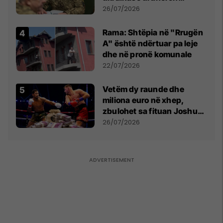
kontroll të madh
26/07/2026
Rama: Shtëpia në "Rrugën
A" është ndërtuar pa leje
dhe në pronë komunale
22/07/2026
Vetëm dy raunde dhe
miliona euro në xhep,
zbulohet sa fituan Joshua
e Prenga
26/07/2026