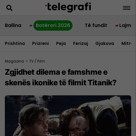
Ballina
Botërori 2026
Të fundit
Lajme
Prishtina
Prizreni
Peja
Ferizaj
Gjakova
Mitrov
Magazina
>
TV / Film
Zgjidhet dilema e famshme e
skenës ikonike të filmit Titanik?