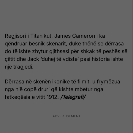
Regjisori i Titanikut, James Cameron i ka
qëndruar besnik skenarit, duke thënë se dërrasa
do të ishte zhytur gjithsesi për shkak të peshës së
çiftit dhe Jack ‘duhej të vdiste’ pasi historia ishte
një tragjedi.
Dërrasa në skenën ikonike të filmit, u frymëzua
nga një copë druri që kishte mbetur nga
fatkeqësia e vitit 1912.
/Telegrafi/