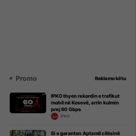
Promo
Reklamo këtu
IPKO thyen rekordin e trafikut
mobil në Kosovë, arrin kulmin
prej 60 Gbps
IPKO
Si e garanton Aptamil cilësinë