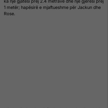
ka një gjatësi prej 2.4 metrave dhe një gjerësi prej
1 metër; hapësirë e mjaftueshme për Jackun dhe
Rose.