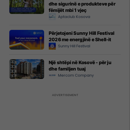
dhe sigurinë e produkteve për
fëmijët mbi 1 vjeç
Aptaclub Kosova
Përjetojeni Sunny Hill Festival
2026 me energjinë e Shell-it
Sunny Hill Festival
Një shtëpi në Kosovë - për ju
dhe familjen tuaj
Mercom Company