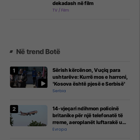
dekadash në film
TV / Film
Në trend Botë
Sërish kërcënon, Vuçiq para
ushtarëve: Kurrë mos e harroni,
'Kosova është pjesë e Serbisë'
Serbia
14-vjeçari ndihmon policinë
britanike për një telefonatë të
rreme, aeroplanët luftarakë u
ngritën në ajër për të
Evropa
interceptuar fluturaken e Qatar