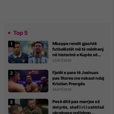
Top 5
Mbappe rendit gjashtë
futbollistët më të mëdhenj
në historinë e Kupës së
Botës, Messi mbetet i dyti
23/07/2026
Fjalët e para të Joshuas
pas fitores me nokaut ndaj
Kristian Prengës
26/07/2026
Pesë ditë pas marrjes së
detyrës, shefi i ri i ushtrisë
ukrainase urdhëron