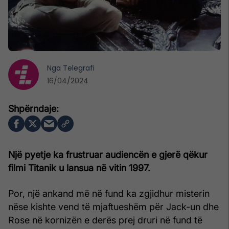
Nga
Telegrafi
16/04/2024
Një pyetje ka frustruar audiencën e gjerë qëkur
filmi Titanik u lansua në vitin 1997.
Por, një ankand më në fund ka zgjidhur misterin
nëse kishte vend të mjaftueshëm për Jack-un dhe
Rose në kornizën e derës prej druri në fund të