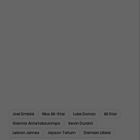
Joel Embiid
Nba All-Star
Luka Doncic
All Star
Giannis Antetokounmpo
Kevin Durant
Lebron James
Jayson Tatum
Damian Lillard