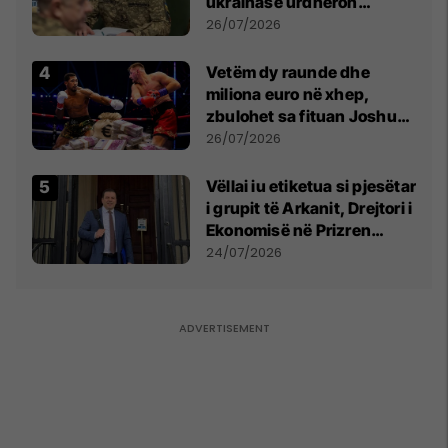
ukrainase urdhëron
kontroll të madh
26/07/2026
Vetëm dy raunde dhe
miliona euro në xhep,
zbulohet sa fituan Joshua
e Prenga
26/07/2026
Vëllai iu etiketua si pjesëtar
i grupit të Arkanit, Drejtori i
Ekonomisë në Prizren
mohon pretendimet
24/07/2026