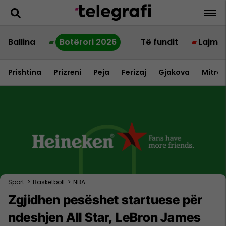
Ballina
Botërori 2026
Të fundit
Lajme
Prishtina
Prizreni
Peja
Ferizaj
Gjakova
Mitrov
Sport
>
Basketboll
>
NBA
Zgjidhen pesëshet startuese për
ndeshjen All Star, LeBron James