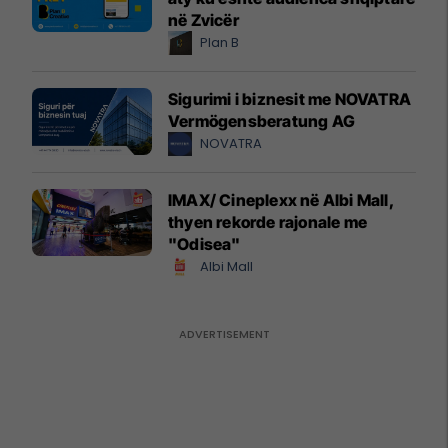
në Zvicër
Plan B
Sigurimi i biznesit me NOVATRA
Vermögensberatung AG
NOVATRA
IMAX/ Cineplexx në Albi Mall,
thyen rekorde rajonale me
"Odisea"
Albi Mall