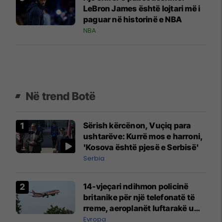
LeBron James është lojtari më i
paguar në historinë e NBA
NBA
Në trend Botë
Sërish kërcënon, Vuçiq para
ushtarëve: Kurrë mos e harroni,
'Kosova është pjesë e Serbisë'
Serbia
14-vjeçari ndihmon policinë
britanike për një telefonatë të
rreme, aeroplanët luftarakë u
ngritën në ajër për të
Evropa