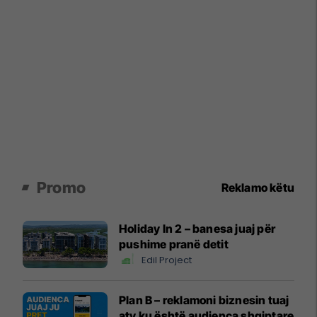
Promo
Reklamo këtu
Holiday In 2 – banesa juaj për
pushime pranë detit
Edil Project
Plan B – reklamoni biznesin tuaj
aty ku është audienca shqiptare