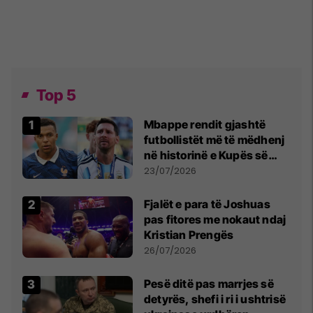
Top 5
Mbappe rendit gjashtë
futbollistët më të mëdhenj
në historinë e Kupës së
Botës, Messi mbetet i dyti
23/07/2026
Fjalët e para të Joshuas
pas fitores me nokaut ndaj
Kristian Prengës
26/07/2026
Pesë ditë pas marrjes së
detyrës, shefi i ri i ushtrisë