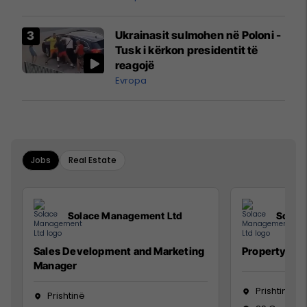
interceptuar fluturaken e Qatar
Airways që po shkonte drejt
Ukrainasit sulmohen në Poloni -
Mançesterit
Tusk i kërkon presidentit të
reagojë
Evropa
Jobs
Real Estate
Solace Management Ltd
Solac
Sales Development and Marketing
Property Ma
Manager
Prishtinë
Prishtinë