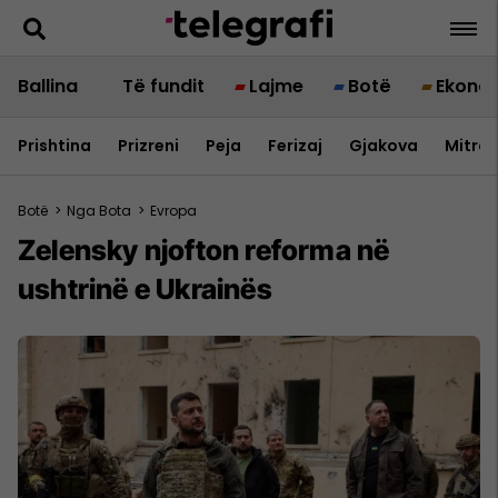
Ballina
Të fundit
Lajme
Botë
Ekono
Prishtina
Prizreni
Peja
Ferizaj
Gjakova
Mitrov
Botë
>
Nga Bota
>
Evropa
Zelensky njofton reforma në
ushtrinë e Ukrainës