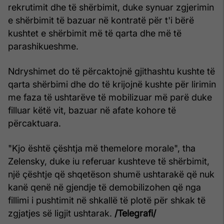
rekrutimit dhe të shërbimit, duke synuar zgjerimin
e shërbimit të bazuar në kontratë për t'i bërë
kushtet e shërbimit më të qarta dhe më të
parashikueshme.
Ndryshimet do të përcaktojnë gjithashtu kushte të
qarta shërbimi dhe do të krijojnë kushte për lirimin
me faza të ushtarëve të mobilizuar më parë duke
filluar këtë vit, bazuar në afate kohore të
përcaktuara.
"Kjo është çështja më themelore morale", tha
Zelensky, duke iu referuar kushteve të shërbimit,
një çështje që shqetëson shumë ushtarakë që nuk
kanë qenë në gjendje të demobilizohen që nga
fillimi i pushtimit në shkallë të plotë për shkak të
zgjatjes së ligjit ushtarak.
/Telegrafi/