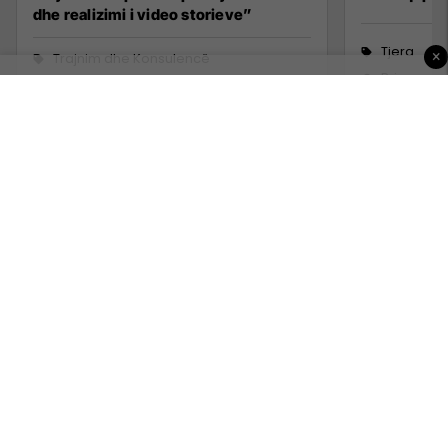
dhe realizimi i video storieve”
Tjera
×
Trajnim dhe Konsulencë
Prizren
Prishtinë
3 Korrik 2
15 Qershor 2026