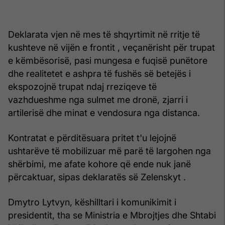
Deklarata vjen në mes të shqyrtimit në rritje të
kushteve në vijën e frontit , veçanërisht për trupat
e këmbësorisë, pasi mungesa e fuqisë punëtore
dhe realitetet e ashpra të fushës së betejës i
ekspozojnë trupat ndaj rreziqeve të
vazhdueshme nga sulmet me dronë, zjarri i
artilerisë dhe minat e vendosura nga distanca.
Kontratat e përditësuara pritet t'u lejojnë
ushtarëve të mobilizuar më parë të largohen nga
shërbimi, me afate kohore që ende nuk janë
përcaktuar, sipas deklaratës së Zelenskyt .
Dmytro Lytvyn, këshilltari i komunikimit i
presidentit, tha se Ministria e Mbrojtjes dhe Shtabi