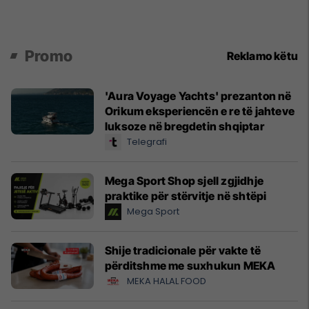
Promo
Reklamo këtu
'Aura Voyage Yachts' prezanton në
Orikum eksperiencën e re të jahteve
luksoze në bregdetin shqiptar
Telegrafi
Mega Sport Shop sjell zgjidhje
praktike për stërvitje në shtëpi
Mega Sport
Shije tradicionale për vakte të
përditshme me suxhukun MEKA
MEKA HALAL FOOD