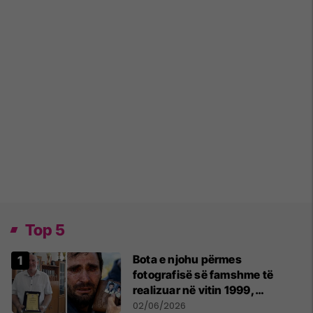
Top 5
Bota e njohu përmes
fotografisë së famshme të
realizuar në vitin 1999,
pensionohet Xajë Mustafa
02/06/2026