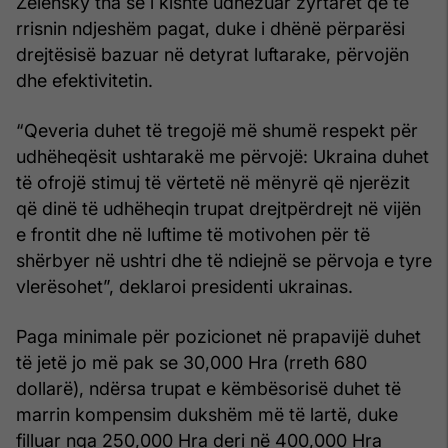
Zelensky tha se i kishte udhëzuar zyrtarët që të
rrisnin ndjeshëm pagat, duke i dhënë përparësi
drejtësisë bazuar në detyrat luftarake, përvojën
dhe efektivitetin.
“Qeveria duhet të tregojë më shumë respekt për
udhëheqësit ushtarakë me përvojë: Ukraina duhet
të ofrojë stimuj të vërtetë në mënyrë që njerëzit
që dinë të udhëheqin trupat drejtpërdrejt në vijën
e frontit dhe në luftime të motivohen për të
shërbyer në ushtri dhe të ndiejnë se përvoja e tyre
vlerësohet”, deklaroi presidenti ukrainas.
Paga minimale për pozicionet në prapavijë duhet
të jetë jo më pak se 30,000 Hra (rreth 680
dollarë), ndërsa trupat e këmbësorisë duhet të
marrin kompensim dukshëm më të lartë, duke
filluar nga 250,000 Hra deri në 400,000 Hra