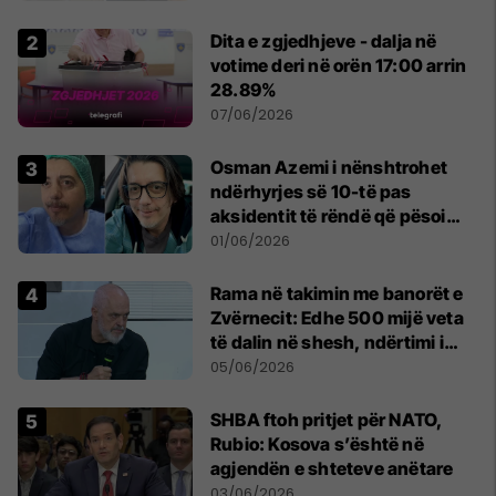
Dita e zgjedhjeve - dalja në
votime deri në orën 17:00 arrin
28.89%
07/06/2026
Osman Azemi i nënshtrohet
ndërhyrjes së 10-të pas
aksidentit të rëndë që pësoi
vitin e kaluar
01/06/2026
Rama në takimin me banorët e
Zvërnecit: Edhe 500 mijë veta
të dalin në shesh, ndërtimi i
resortit nuk anulohet
05/06/2026
SHBA ftoh pritjet për NATO,
Rubio: Kosova s’është në
agjendën e shteteve anëtare
03/06/2026