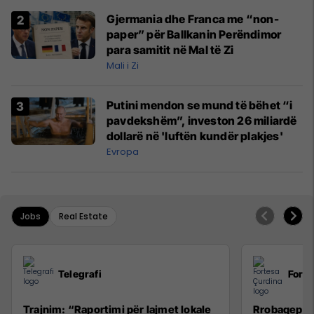
Gjermania dhe Franca me “non-
paper” për Ballkanin Perëndimor
para samitit në Mal të Zi
Mali i Zi
Putini mendon se mund të bëhet “i
pavdekshëm”, investon 26 miliardë
dollarë në 'luftën kundër plakjes'
Evropa
Jobs
Real Estate
Telegrafi
Forte
Trajnim: “Raportimi për lajmet lokale
Rrobaqepëse