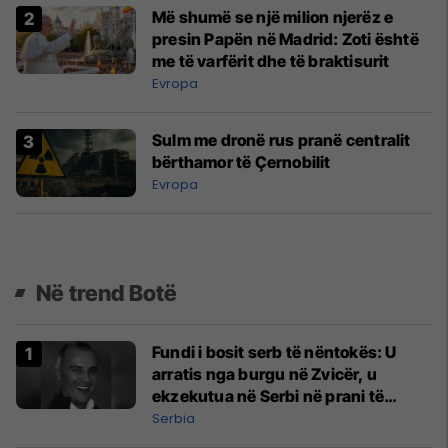
Më shumë se një milion njerëz e
presin Papën në Madrid: Zoti është
me të varfërit dhe të braktisurit
Evropa
Sulm me dronë rus pranë centralit
bërthamor të Çernobilit
Evropa
Në trend Botë
Fundi i bosit serb të nëntokës: U
arratis nga burgu në Zvicër, u
ekzekutua në Serbi në prani të
shefit të policisë
Serbia