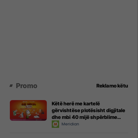
Promo
Reklamo këtu
Këtë herë me kartelë
gërvishtëse plotësisht digjitale
dhe mbi 40 mijë shpërblime
instant!
Meridian