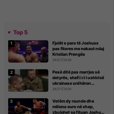
Top 5
Fjalët e para të Joshuas
pas fitores me nokaut ndaj
Kristian Prengës
26/07/2026
Pesë ditë pas marrjes së
detyrës, shefi i ri i ushtrisë
ukrainase urdhëron
kontroll të madh
26/07/2026
Vetëm dy raunde dhe
miliona euro në xhep,
zbulohet sa fituan Joshua