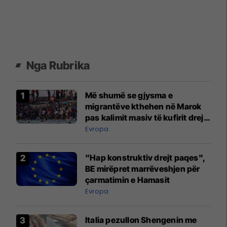
Nga Rubrika
Më shumë se gjysma e
migrantëve kthehen në Marok
pas kalimit masiv të kufirit drejt
Ceutës
Evropa
"Hap konstruktiv drejt paqes",
BE mirëpret marrëveshjen për
çarmatimin e Hamasit
Evropa
Italia pezullon Shengenin me