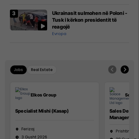
interceptuar fluturaken e Qatar
Airways që po shkonte drejt
Ukrainasit sulmohen në Poloni -
Mançesterit
Tusk i kërkon presidentit të
reagojë
Evropa
Jobs
Real Estate
Elkos Group
Solac
Specialist Mishi (Kasap)
Sales Devel
Manager
Ferizaj
Prishtinë
3 Gusht 2026