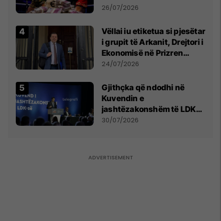
e Prenga
26/07/2026
Vëllai iu etiketua si pjesëtar
i grupit të Arkanit, Drejtori i
Ekonomisë në Prizren
mohon pretendimet
24/07/2026
Gjithçka që ndodhi në
Kuvendin e
jashtëzakonshëm të LDK-
së
30/07/2026