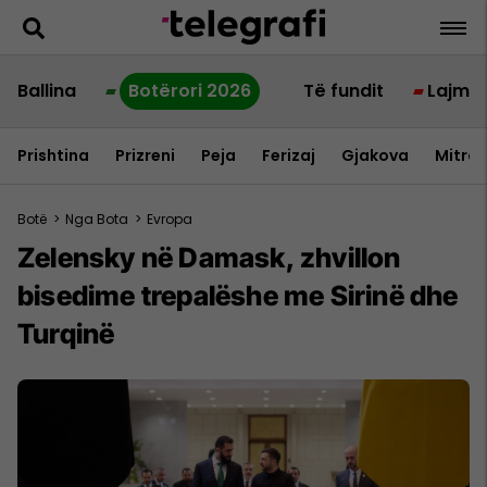
Ballina
Botërori 2026
Të fundit
Lajme
Prishtina
Prizreni
Peja
Ferizaj
Gjakova
Mitrov
Botë
>
Nga Bota
>
Evropa
Zelensky në Damask, zhvillon
bisedime trepalëshe me Sirinë dhe
Turqinë