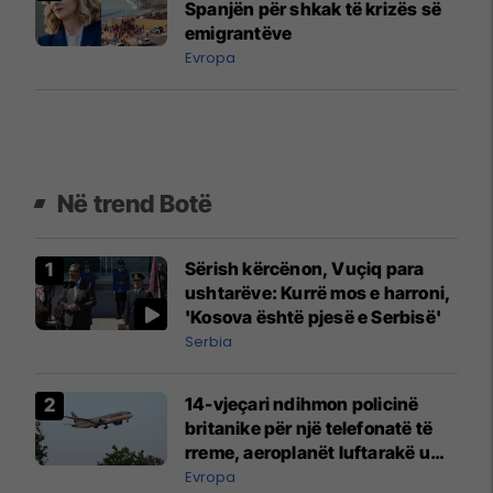
Spanjën për shkak të krizës së
emigrantëve
Evropa
Në trend Botë
Sërish kërcënon, Vuçiq para
ushtarëve: Kurrë mos e harroni,
'Kosova është pjesë e Serbisë'
Serbia
14-vjeçari ndihmon policinë
britanike për një telefonatë të
rreme, aeroplanët luftarakë u
ngritën në ajër për të
Evropa