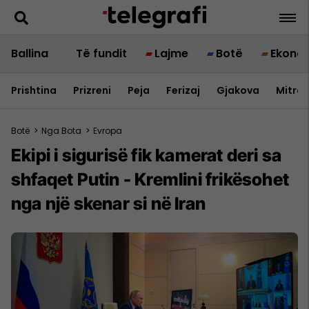
Ballina
Të fundit
Lajme
Botë
Ekono
Prishtina
Prizreni
Peja
Ferizaj
Gjakova
Mitrov
Botë
>
Nga Bota
>
Evropa
Ekipi i sigurisë fik kamerat deri sa
shfaqet Putin - Kremlini frikësohet
nga një skenar si në Iran