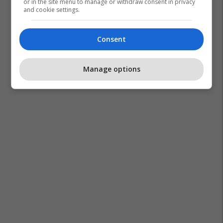
or in the site menu to manage or withdraw consent in privacy
and cookie settings.
Rusia
Ukraina
Kriza Në Ukrainë
Video
Irani
Consent
Lufta Në Iran
Manage options