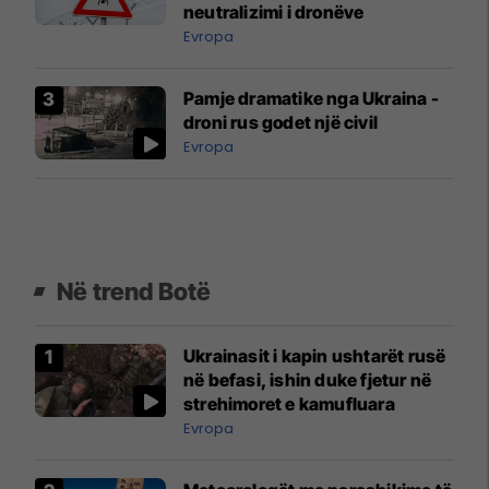
neutralizimi i dronëve
Evropa
Pamje dramatike nga Ukraina -
droni rus godet një civil
Evropa
Në trend Botë
Ukrainasit i kapin ushtarët rusë
në befasi, ishin duke fjetur në
strehimoret e kamufluara
Evropa