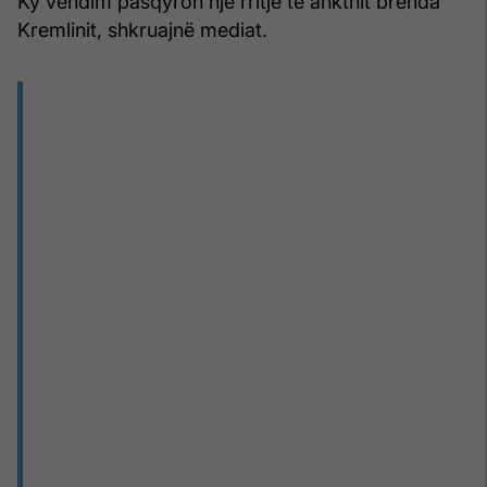
Ky vendim pasqyron një rritje të ankthit brenda
Kremlinit, shkruajnë mediat.