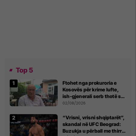
Top 5
Ftohet nga prokuroria e
Kosovës për krime lufte,
ish-gjenerali serb thotë se
dikush e tradhtoi në
02/08/2026
Beograd
“Vrisni, vrisni shqiptarët”,
skandal në UFC Beograd:
Buzukja u përball me thirrje