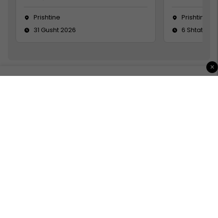
Prishtine
Prishtinë
31 Gusht 2026
6 Shtator 2
×