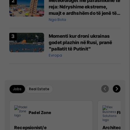
Meteorologët me parashikime të
reja: Ndryshime ekstreme,
muajt e ardhshëm do të jenë të
pazakontë
Nga Bota
Momenti kur droni ukrainas
godet plazhin në Rusi, pranë
"pallatit të Putinit"
Evropa
Jobs
Real Estate
Padel Zone
Flex B
Recepsionist/e
Architect