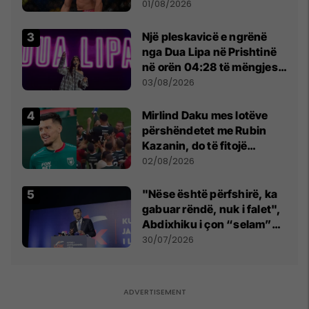
anti-shqiptare nga
01/08/2026
tribunat
Një pleskavicë e ngrënë
nga Dua Lipa në Prishtinë
në orën 04:28 të mëngjesit
- dhe bota digjitale serbe
03/08/2026
shpall gjendjen e luftës
Mirlind Daku mes lotëve
përshëndetet me Rubin
Kazanin, do të fitojë
miliona te Spartak Moska
02/08/2026
"Nëse është përfshirë, ka
gabuar rëndë, nuk i falet",
Abdixhiku i çon “selam”
Përparim Ramës
30/07/2026