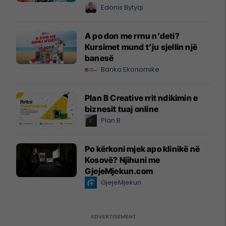
Edonis Bytyqi
A po don me rrnu n’deti?
Kursimet mund t’ju sjellin një
banesë
Banka Ekonomike
Plan B Creative rrit ndikimin e
biznesit tuaj online
Plan B
Po kërkoni mjek apo klinikë në
Kosovë? Njihuni me
GjejeMjekun.com
GjejeMjekun