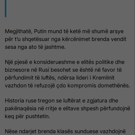
Megjithatë, Putin mund të ketë më shumë arsye
për t’u shqetësuar nga kërcënimet brenda vendit
sesa nga ato të jashtme.
Një pjesë e konsiderueshme e elitës politike dhe
biznesore në Rusi besohet se është në favor të
përfundimit të luftës, ndërsa lideri i Kremlinit
vazhdon të refuzojë çdo kompromis domethënës.
Historia ruse tregon se luftërat e zgjatura dhe
pakënaqësia në rritje e elitave shpesh përfundojnë
keq për pushtetin.
Nëse ndarjet brenda klasës sunduese vazhdojnë