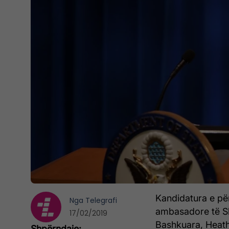
Kandidatura e pë
Nga
Telegrafi
ambasadore të S
17/02/2019
Bashkuara, Heath