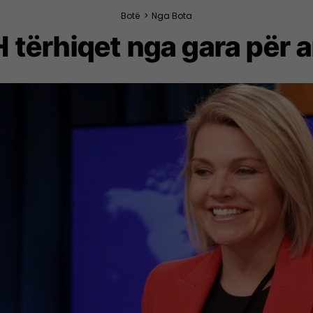
Botë
>
Nga Bota
 tërhiqet nga gara për