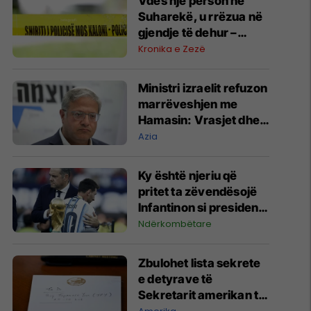
Vdes një person në
Suharekë, u rrëzua në
gjendje të dehur –
hetohet rasti
Kronika e Zezë
Ministri izraelit refuzon
marrëveshjen me
Hamasin: Vrasjet dhe
shpërngulja e
Azia
palestinezëve duhet të
vazhdojnë
Ky është njeriu që
pritet ta zëvendësojë
Infantinon si president i
FIFA-s
Ndërkombëtare
Zbulohet lista sekrete
e detyrave të
Sekretarit amerikan të