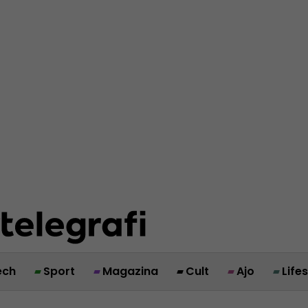
ech
Sport
Magazina
Cult
Ajo
Life