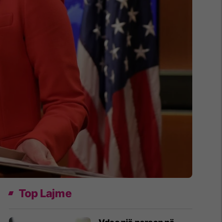
Top Lajme