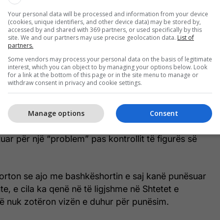
rkombëtare, kishte eksperiencën e duhur për t’u
htje aq shumë komplekse të politikës së jashtme,
Your personal data will be processed and information from your device
(cookies, unique identifiers, and other device data) may be stored by,
nga ambasadorët e OKB-së.
accessed by and shared with 369 partners, or used specifically by this
site. We and our partners may use precise geolocation data.
List of
partners.
shtë dhënë zakonisht njerëzve me aftësi të
Some vendors may process your personal data on the basis of legitimate
iuese, apo edhe emra të shquar të politikës së
interest, which you can object to by managing your options below. Look
for a link at the bottom of this page or in the site menu to manage or
ne. Ambasadorët e mëparshëm kanë qenë dijetarë,
withdraw consent in privacy and cookie settings.
he politikanë të zëshëm.
 të pakonfirmuara për mediet amerikane thonë se
Manage options
Consent
dimin për t’u tërhequr nga ky rol, pasi Shtëpia e
tuar për një “problem” pas kontrollit të figurës së
rton se ajo me bashkëshortin e saj kanë punësuar
e, e cila ka qenë në të ligjshme në Shtetet e
ë nuk zotëron vizën e duhur për punësim.