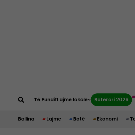
Të Fundit
Lajme lokale
Botërori 2026
Ballina
Lajme
Botë
Ekonomi
T