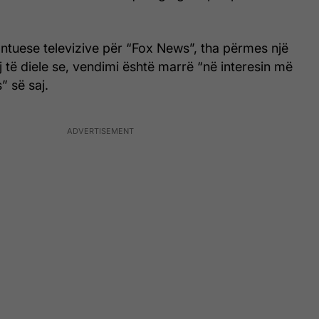
ntuese televizive për “Fox News”, tha përmes një
j të diele se, vendimi është marrë “në interesin më
” së saj.