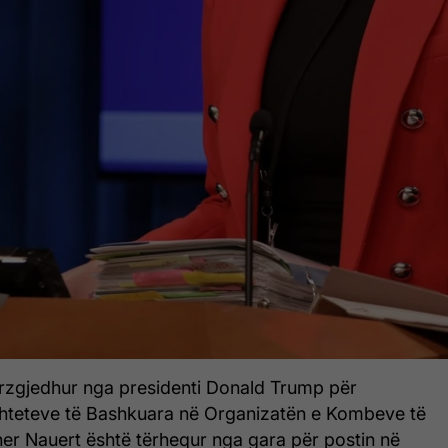
rzgjedhur nga presidenti Donald Trump për
hteteve të Bashkuara në Organizatën e Kombeve të
er Nauert është tërhequr nga gara për postin në