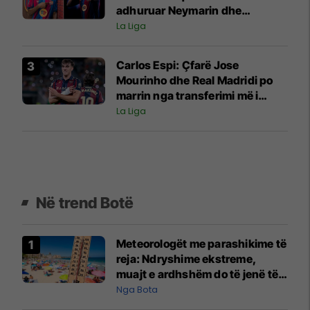
adhuruar Neymarin dhe
krahasohet me Rashfordin
La Liga
Carlos Espi: Çfarë Jose
Mourinho dhe Real Madridi po
marrin nga transferimi më i
fundit
La Liga
Në trend Botë
Meteorologët me parashikime të
reja: Ndryshime ekstreme,
muajt e ardhshëm do të jenë të
pazakontë
Nga Bota