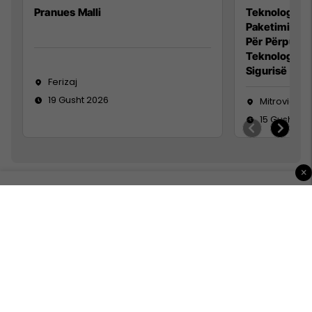
Pranues Malli
Teknolog/e p
Paketimin e 
Për Përpunim
Teknolog/e 
Sigurisë së 
Ferizaj
19 Gusht 2026
Mitrovicë
15 Gusht 20
×