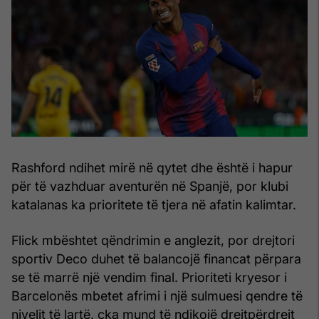
Rashford ndihet mirë në qytet dhe është i hapur
për të vazhduar aventurën në Spanjë, por klubi
katalanas ka prioritete të tjera në afatin kalimtar.
Flick mbështet qëndrimin e anglezit, por drejtori
sportiv Deco duhet të balancojë financat përpara
se të marrë një vendim final. Prioriteti kryesor i
Barcelonës mbetet afrimi i një sulmuesi qendre të
nivelit të lartë, çka mund të ndikojë drejtpërdrejt