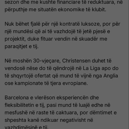
sezon dhe me kushte financiare të reduktuara, në
përputhje me situatën ekonomike të klubit.
Nuk bëhet fjalë për një kontratë luksoze, por për
një mundësi që ai të vazhdojë të jetë pjesë e
projektit, duke fituar vendin në skuadër me
paraqitjet e tij.
Në moshën 30-vjeçare, Christensen duhet të
vendosë nëse do të qëndrojë në La Liga apo do
të shqyrtojë ofertat që mund të vijnë nga Anglia
ose kampionate të tjera evropiane.
Barcelona e vlerëson eksperiencën dhe
fleksibilitetin e tij, pasi mund të luajë edhe në
mesfushë në raste të caktuara, por dëmtimet e
shpeshta kanë ndikuar negativisht në
vazhdimësinë e tij.