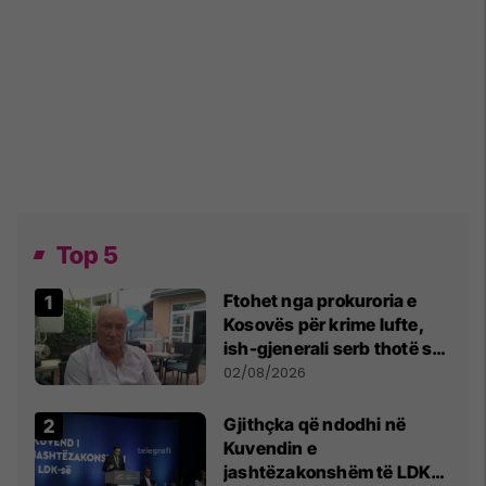
Top 5
Ftohet nga prokuroria e
Kosovës për krime lufte,
ish-gjenerali serb thotë se
dikush e tradhtoi në
02/08/2026
Beograd
Gjithçka që ndodhi në
Kuvendin e
jashtëzakonshëm të LDK-