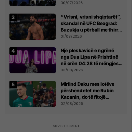
së
30/07/2026
“Vrisni, vrisni shqiptarët”,
skandal në UFC Beograd:
Buzukja u përball me thirrje
anti-shqiptare nga
01/08/2026
tribunat
Një pleskavicë e ngrënë
nga Dua Lipa në Prishtinë
në orën 04:28 të mëngjesit
- dhe bota digjitale serbe
03/08/2026
shpall gjendjen e luftës
Mirlind Daku mes lotëve
përshëndetet me Rubin
Kazanin, do të fitojë
miliona te Spartak Moska
02/08/2026