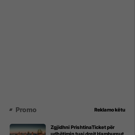
Promo
Reklamo këtu
Zgjidhni PrishtinaTicket për
udhëtimin tuaj drejt Hamburgut