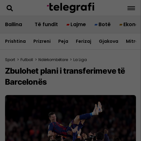
Ballina
Të fundit
Lajme
Botë
Ekono
Prishtina
Prizreni
Peja
Ferizaj
Gjakova
Mitrov
Sport
>
Futboll
>
Ndërkombëtare
>
La Liga
Zbulohet plani i transferimeve të
Barcelonës