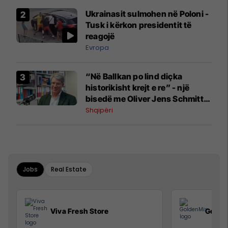
Ukrainasit sulmohen në Poloni -
Tusk i kërkon presidentit të
reagojë
Evropa
“Në Ballkan po lind diçka
historikisht krejt e re” - një
bisedë me Oliver Jens Schmitt
mbi protestat në Shqipëri dhe të
Shqipëri
kaluarën e rajonit
Jobs
Real Estate
Viva Fresh Store
Golde