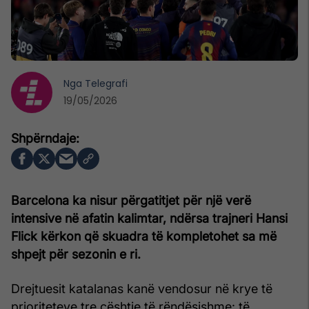
Nga
Telegrafi
19/05/2026
Barcelona ka nisur përgatitjet për një verë
intensive në afatin kalimtar, ndërsa trajneri Hansi
Flick kërkon që skuadra të kompletohet sa më
shpejt për sezonin e ri.
Drejtuesit katalanas kanë vendosur në krye të
prioriteteve tre çështje të rëndësishme: të