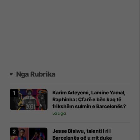
Nga Rubrika
Karim Adeyemi, Lamine Yamal,
Raphinha: Çfarë e bën kaq të
frikshëm sulmin e Barcelonës?
La Liga
Jesse Bisiwu, talenti i ri i
Barcelonës që u rrit duke