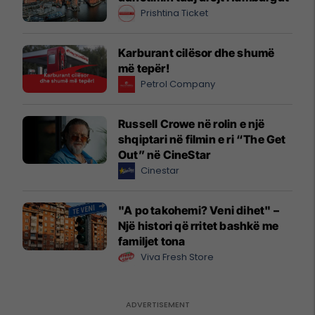
Prishtina Ticket
Karburant cilësor dhe shumë
më tepër!
Petrol Company
Russell Crowe në rolin e një
shqiptari në filmin e ri “The Get
Out” në CineStar
Cinestar
"A po takohemi? Veni dihet" –
Një histori që rritet bashkë me
familjet tona
Viva Fresh Store