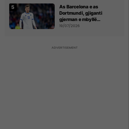
As Barcelona e as
Dortmundi, gjiganti
gjerman e mbyllë
marrëveshjen për Fisnik
19/07/2026
Asllanin