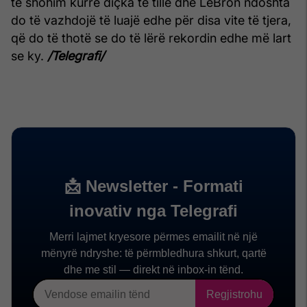
të shohim kurrë diçka të tillë dhe LeBron ndoshta
do të vazhdojë të luajë edhe për disa vite të tjera,
që do të thotë se do të lërë rekordin edhe më lart
se ky.
/Telegrafi/