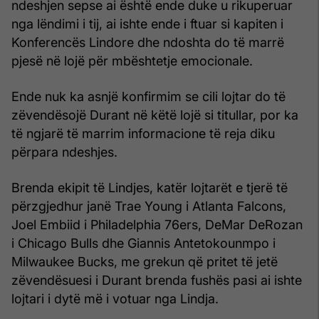
ndeshjen sepse ai është ende duke u rikuperuar
nga lëndimi i tij, ai ishte ende i ftuar si kapiten i
Konferencës Lindore dhe ndoshta do të marrë
pjesë në lojë për mbështetje emocionale.
Ende nuk ka asnjë konfirmim se cili lojtar do të
zëvendësojë Durant në këtë lojë si titullar, por ka
të ngjarë të marrim informacione të reja diku
përpara ndeshjes.
Brenda ekipit të Lindjes, katër lojtarët e tjerë të
përzgjedhur janë Trae Young i Atlanta Falcons,
Joel Embiid i Philadelphia 76ers, DeMar DeRozan
i Chicago Bulls dhe Giannis Antetokounmpo i
Milwaukee Bucks, me grekun që pritet të jetë
zëvendësuesi i Durant brenda fushës pasi ai ishte
lojtari i dytë më i votuar nga Lindja.