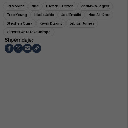
Ja Morant
Nba
Demar Derozan
Andrew Wiggins
Trae Young
Nikola Jokic
Joel Embiid
Nba All-Star
Stephen Curry
Kevin Durant
Lebron James
Giannis Antetokounmpo