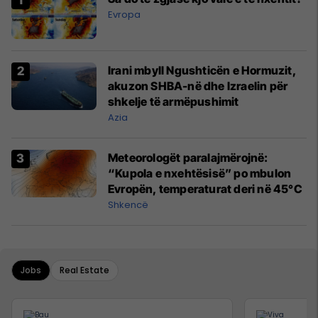
Evropa
Irani mbyll Ngushticën e Hormuzit,
akuzon SHBA-në dhe Izraelin për
shkelje të armëpushimit
Azia
Meteorologët paralajmërojnë:
“Kupola e nxehtësisë” po mbulon
Evropën, temperaturat deri në 45°C
Shkencë
Jobs
Real Estate