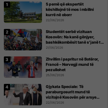
5 pemë që ekspertët
këshillojnë të mos i mbillni
kurrë në oborr
22/06/2026
Studentët serbë vizituan
Kosovën: Na kanë gënjyer,
bashkëkombësit tanë s’janë të
shtypur
21/06/2026
Zhvillim i papritur në Botëror,
Francë – Norvegji mund të
pezullohet
25/06/2026
​Gjykata Speciale: Të
paraburgosurit mund të
vizitojnë Kosovën për arsye
humanitare
22/06/2026