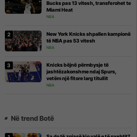
Bucks pas 13 vitesh, transferohet te
Miami Heat
NBA
New York Knicks shpallen kampionë
të NBA pas 53 vitesh
NBA
Knicks bëjnë përmbysje të
jashtëzakonshme ndaj Spurs,
vetëm një fitore larg titullit
NBA
Në trend Botë
Sa do të zgjasë kjo valë e të nxehtit?