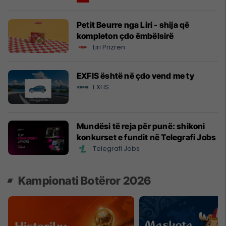
Petit Beurre nga Liri - shija që
kompleton çdo ëmbëlsirë
Liri Prizren
EXFIS është në çdo vend me ty
EXFIS
Mundësi të reja për punë: shikoni
konkurset e fundit në Telegrafi Jobs
Telegrafi Jobs
Kampionati Botëror 2026