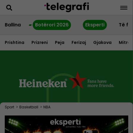
Ballina
Botërori 2026
Eksperti
Të fu
Prishtina
Prizreni
Peja
Ferizaj
Gjakova
Mitrov
Sport
>
Basketball
>
NBA