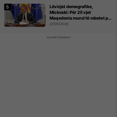
Lëvizjet demografike,
Mickoski: Për 25 vjet
Maqedonia mund të mbetet pa
150 mijë deri në 250 mijë
21/06/2026
banorë