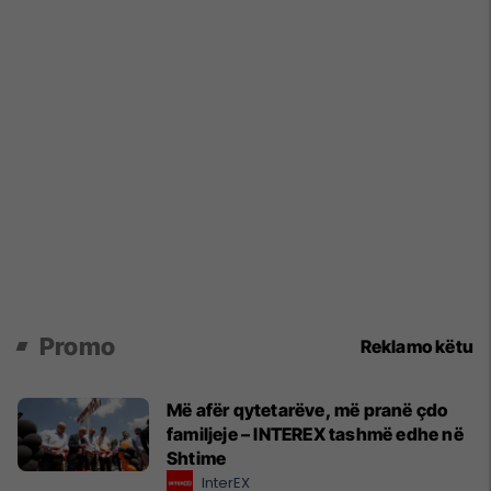
Promo
Reklamo këtu
Më afër qytetarëve, më pranë çdo
familjeje – INTEREX tashmë edhe në
Shtime
InterEX