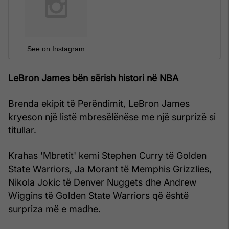
See on Instagram
LeBron James bën sërish histori në NBA
Brenda ekipit të Perëndimit, LeBron James
kryeson një listë mbresëlënëse me një surprizë si
titullar.
Krahas 'Mbretit' kemi Stephen Curry të Golden
State Warriors, Ja Morant të Memphis Grizzlies,
Nikola Jokic të Denver Nuggets dhe Andrew
Wiggins të Golden State Warriors që është
surpriza më e madhe.