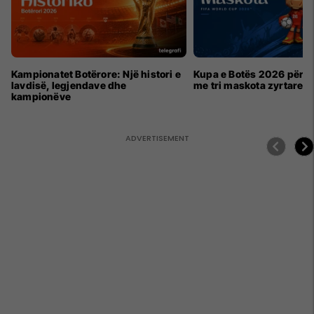
Kampionatet Botërore: Një histori e
Kupa e Botës 2026 për h
lavdisë, legjendave dhe
me tri maskota zyrtare
kampionëve