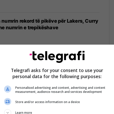
numrin rekord të pikëve për Lakers, Curry
me numrin e trepikëshave
i parave: Kryeson listën e 10 sportistëve
ë botë!
Telegrafi asks for your consent to use your
personal data for the following purposes:
/02/2025
Personalised advertising and content, advertising and content
measurement, audience research and services development
Store and/or access information on a device
ar’ do të luhet në një format tjetër, tani
sëshet e dy konferencave
Learn more