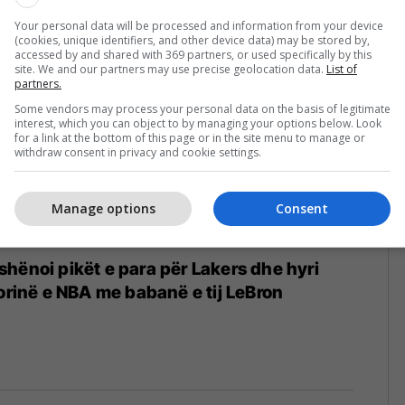
Your personal data will be processed and information from your device
(cookies, unique identifiers, and other device data) may be stored by,
accessed by and shared with 369 partners, or used specifically by this
site. We and our partners may use precise geolocation data.
List of
partners.
Some vendors may process your personal data on the basis of legitimate
interest, which you can object to by managing your options below. Look
for a link at the bottom of this page or in the site menu to manage or
withdraw consent in privacy and cookie settings.
Manage options
Consent
hënoi pikët e para për Lakers dhe hyri
torinë e NBA me babanë e tij LeBron