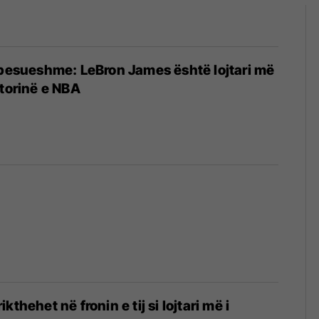
abesueshme: LeBron James është lojtari më
storinë e NBA
kthehet në fronin e tij si lojtari më i