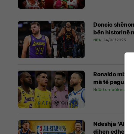
Doncic shënon 
bën historinë 
NBA
14/03/2025
Ronaldo mbret 
më të paguar n
Ndërkombëtare
12
Ndeshja ‘All St
dihen edhe pe