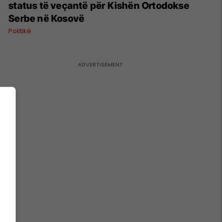
status të veçantë për Kishën Ortodokse
Serbe në Kosovë
Politikë