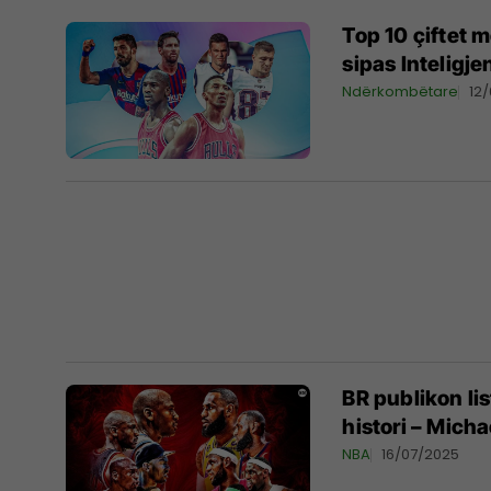
Top 10 çiftet m
sipas Inteligje
Ndërkombëtare
12
BR publikon li
histori – Mich
NBA
16/07/2025