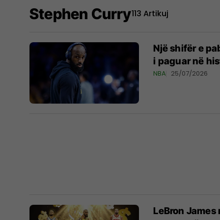
Stephen Curry
113 Artikuj
Një shifër e p
i paguar në hi
NBA
25/07/2026
LeBron James ri