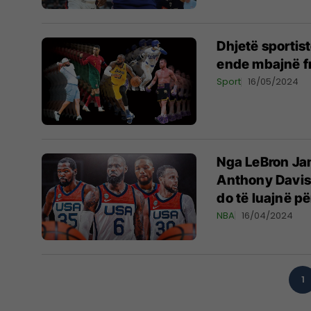
Dhjetë sportis
ende mbajnë f
Sport
16/05/2024
Nga LeBron Jam
Anthony Davis 
do të luajnë p
NBA
16/04/2024
1