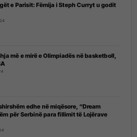
gët e Parisit: Fëmija i Steph Curryt u godit
024
hja më e mirë e Olimpiadës në basketboll,
BA
24
hirshëm edhe në miqësore, “Dream
m për Serbinë para fillimit të Lojërave
24