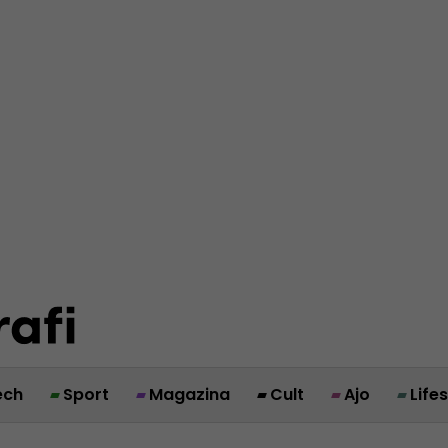
ech
Sport
Magazina
Cult
Ajo
Life