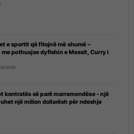
A
et e sportit që fitojnë më shumë –
i me pothuajse dyfishin e Messit, Curry i
/09/2025
et kontratës së parë marramendëse - një
guhet një milion dollarësh për ndeshje