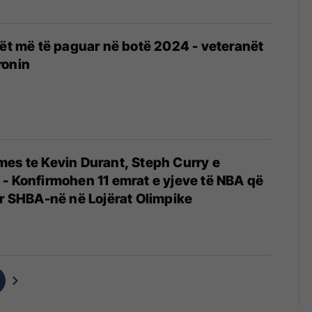
tët më të paguar në botë 2024 - veteranët
ronin
es te Kevin Durant, Steph Curry e
- Konfirmohen 11 emrat e yjeve të NBA që
ër SHBA-në në Lojërat Olimpike