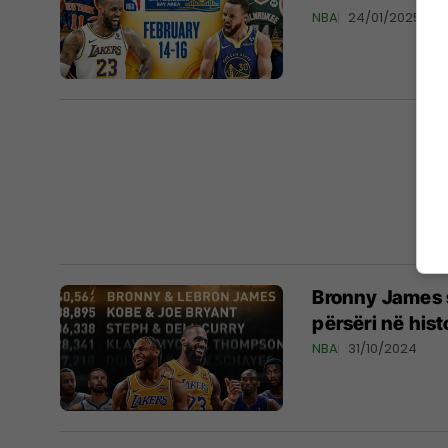
NBA
24/01/2025
Bronny James s
përsëri në his
NBA
31/10/2024