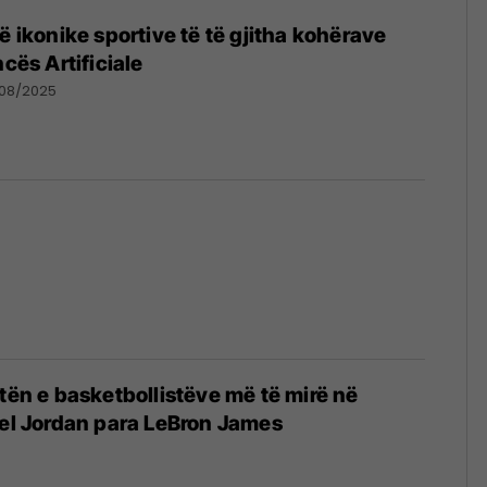
ë ikonike sportive të të gjitha kohërave
ncës Artificiale
/08/2025
stën e basketbollistëve më të mirë në
ael Jordan para LeBron James