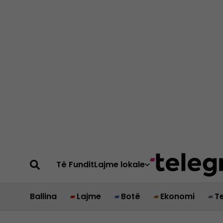
Të Fundit
Lajme lokale
Ballina
Lajme
Botë
Ekonomi
T