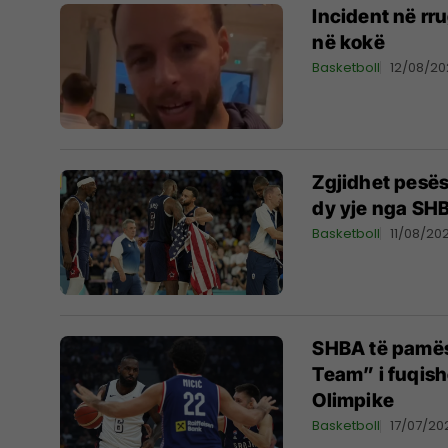
Incident në rru
në kokë
Basketboll
12/08/2
Zgjidhet pesës
dy yje nga SH
Basketboll
11/08/20
SHBA të pamës
Team” i fuqishë
Olimpike
Basketboll
17/07/20