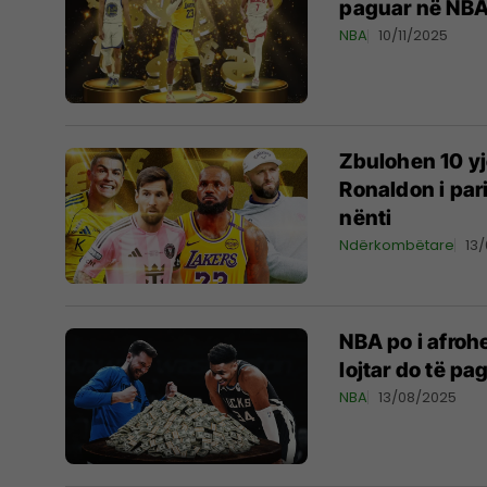
paguar në NB
NBA
10/11/2025
Zbulohen 10 yj
Ronaldon i par
nënti
Ndërkombëtare
13
NBA po i afroh
lojtar do të pa
NBA
13/08/2025