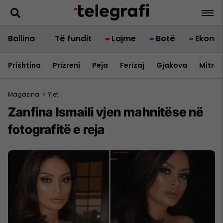
Ballina
Të fundit
Lajme
Botë
Ekono
Prishtina
Prizreni
Peja
Ferizaj
Gjakova
Mitrov
Magazina
>
Yjet
Zanfina Ismaili vjen mahnitëse në
fotografitë e reja