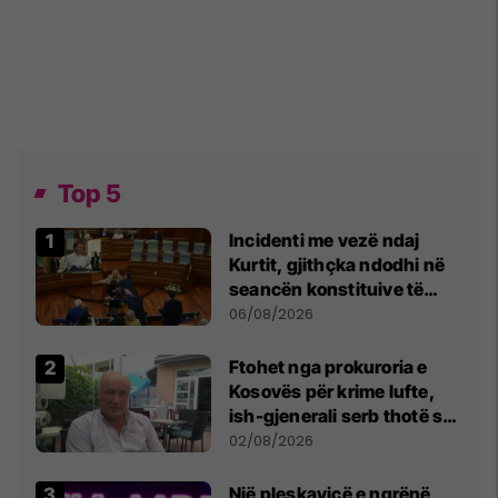
Top 5
Incidenti me vezë ndaj
Kurtit, gjithçka ndodhi në
seancën konstituive të
Kuvendit
06/08/2026
Ftohet nga prokuroria e
Kosovës për krime lufte,
ish-gjenerali serb thotë se
dikush e tradhtoi në
02/08/2026
Beograd
Një pleskavicë e ngrënë