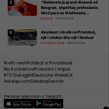
“Deklarata juaj anti-Kosovë në
Beograd, shpërfaq profesionin
tënd para se të bëheshe
president”, OVL e UÇK-së i
Kosovë
08/08/2026
reagon Zelenskyt
Aksident i rëndë në Prishtinë,
një i vdekur dhe një i lënduar
Kronika e Zezë
08/08/2026
Rreth nesh
Politikat e Privatësisë
Na Kontaktoni
Prokurimi i Hapur
RTV Dukagjini
Deutsche Welle
ICK
Ndreqe.com
Shkabaj
Germin
Shkarkoje aplikacionin e Telegrafit