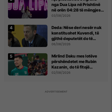
nga Dua Lipa në Prishtinë
në orën 04:28 të mëngjesit
- dhe bota digjitale serbe
03/08/2026
shpall gjendjen e luftës
Deda: Nëse deri nesër nuk
konstituohet Kuvendi, të
gjithë deputetët do të
bëjnë shkelje të rëndë
06/08/2026
kushtetuese
Mirlind Daku mes lotëve
përshëndetet me Rubin
Kazanin, do të fitojë
miliona te Spartak Moska
02/08/2026