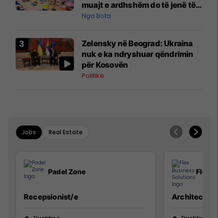
muajt e ardhshëm do të jenë të
pazakontë
Nga Bota
Zelensky në Beograd: Ukraina
nuk e ka ndryshuar qëndrimin
për Kosovën
Politikë
Jobs
Real Estate
Padel Zone
Flex B
Recepsionist/e
Architect