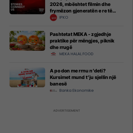
2026, mbështet filmin dhe
frymëzon gjeneratën e re të
krijuesve
IPKO
Pashtetat MEKA - zgjedhje
praktike për mëngjes, piknik
dhe rrugë
MEKA HALAL FOOD
A po don me rrnu n’deti?
Kursimet mund t’ju sjellin një
banesë
Banka Ekonomike