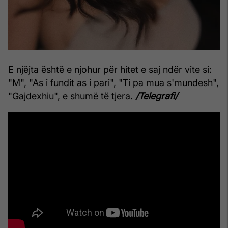
E njëjta është e njohur për hitet e saj ndër vite si:
"M", "As i fundit as i pari", "Ti pa mua s'mundesh",
"Gajdexhiu", e shumë të tjera.
/Telegrafi/