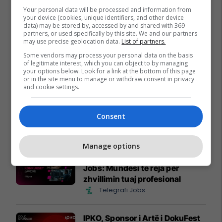
Your personal data will be processed and information from
your device (cookies, unique identifiers, and other device
data) may be stored by, accessed by and shared with 369
partners, or used specifically by this site. We and our partners
may use precise geolocation data.
List of partners.
Some vendors may process your personal data on the basis
of legitimate interest, which you can object to by managing
your options below. Look for a link at the bottom of this page
or in the site menu to manage or withdraw consent in privacy
and cookie settings.
Consent
Promo
Reklamo këtu
Manage options
Konkurset e javës në Telegrafi
Jobs: Mundësi të reja për
zhvillimin tuaj profesional
Telegrafi Jobs
IPKO, Sponsor i Artë i DokuFest