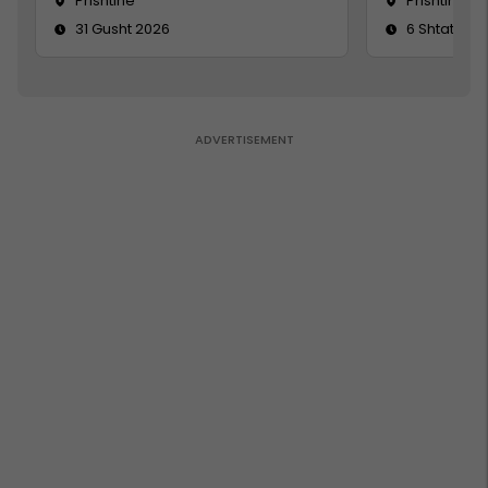
Prishtine
Prishtinë
31 Gusht 2026
6 Shtator 2