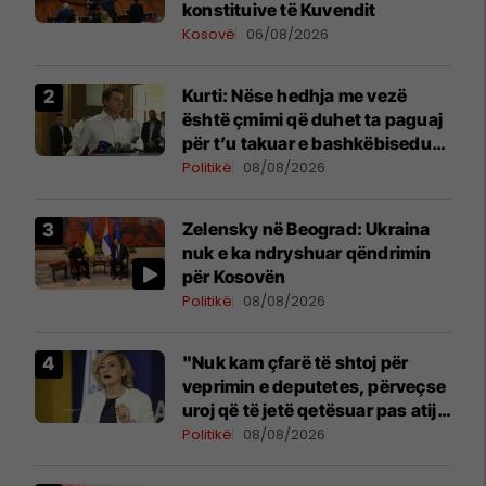
konstituive të Kuvendit
Kosovë
06/08/2026
Kurti: Nëse hedhja me vezë
është çmimi që duhet ta paguaj
për t’u takuar e bashkëbiseduar
jam i lumtur ta bëj këtë
Politikë
08/08/2026
Zelensky në Beograd: Ukraina
nuk e ka ndryshuar qëndrimin
për Kosovën
Politikë
08/08/2026
"Nuk kam çfarë të shtoj për
veprimin e deputetes, përveçse
uroj që të jetë qetësuar pas atij
momenti", reagon Kusari-Lila
Politikë
08/08/2026