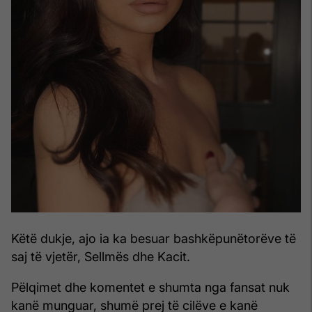
Këtë dukje, ajo ia ka besuar bashkëpunëtorëve të
saj të vjetër, Sellmës dhe Kacit.
Pëlqimet dhe komentet e shumta nga fansat nuk
kanë munguar, shumë prej të cilëve e kanë