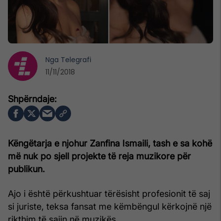
Nga
Telegrafi
11/11/2018
Këngëtarja e njohur Zanfina Ismaili, tash e sa kohë
më nuk po sjell projekte të reja muzikore për
publikun.
Ajo i është përkushtuar tërësisht profesionit të saj
si juriste, teksa fansat me këmbëngul kërkojnë një
rikthim të sajin në muzikës.