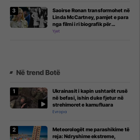
Saoirse Ronan transformohet në
Linda McCartney, pamjet e para
nga filmi i ri biografik për
Beatles
Yjet
Në trend Botë
Ukrainasit i kapin ushtarët rusë
në befasi, ishin duke fjetur në
strehimoret e kamufluara
Evropa
Meteorologët me parashikime të
reja: Ndryshime ekstreme,