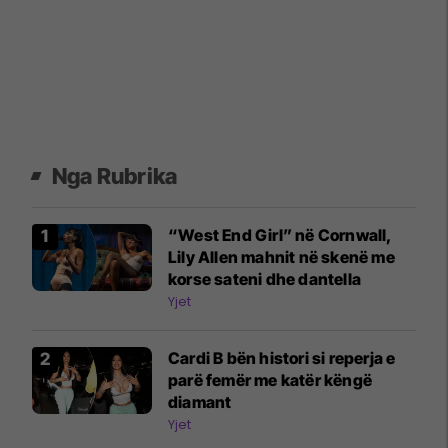
Nga Rubrika
“West End Girl” në Cornwall,
Lily Allen mahnit në skenë me
korse sateni dhe dantella
Yjet
Cardi B bën histori si reperja e
parë femër me katër këngë
diamant
Yjet