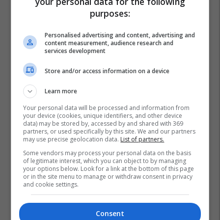
your personal data for the following
purposes:
Personalised advertising and content, advertising and
content measurement, audience research and
services development
Store and/or access information on a device
Learn more
Your personal data will be processed and information from
your device (cookies, unique identifiers, and other device
data) may be stored by, accessed by and shared with 369
partners, or used specifically by this site. We and our partners
may use precise geolocation data.
List of partners.
Some vendors may process your personal data on the basis
Anisa Ismajli
Donat Qosja
Vedat Bajrami
of legitimate interest, which you can object to by managing
your options below. Look for a link at the bottom of this page
Ganimete Jashanica
Leze Qena
Dhurojepërnanën
or in the site menu to manage or withdraw consent in privacy
Shkëlzen Veseli
Lum Veseli
Geta Beqa
and cookie settings.
Consent