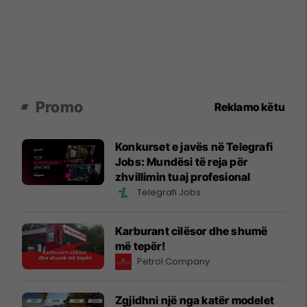
Promo
Reklamo këtu
Konkurset e javës në Telegrafi
Jobs: Mundësi të reja për
zhvillimin tuaj profesional
Telegrafi Jobs
Karburant cilësor dhe shumë
më tepër!
Petrol Company
Zgjidhni një nga katër modelet