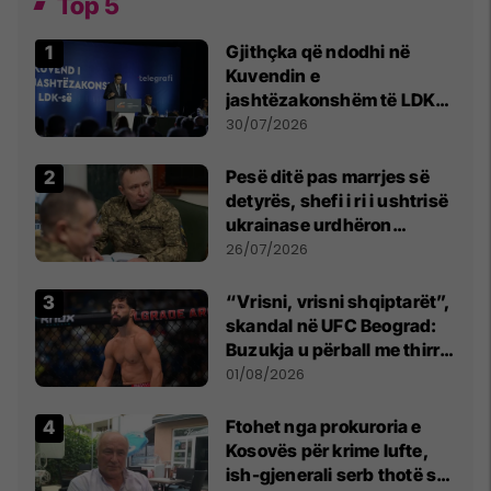
Top 5
Gjithçka që ndodhi në
Kuvendin e
jashtëzakonshëm të LDK-
së
30/07/2026
Pesë ditë pas marrjes së
detyrës, shefi i ri i ushtrisë
ukrainase urdhëron
kontroll të madh
26/07/2026
“Vrisni, vrisni shqiptarët”,
skandal në UFC Beograd:
Buzukja u përball me thirrje
anti-shqiptare nga
01/08/2026
tribunat
Ftohet nga prokuroria e
Kosovës për krime lufte,
ish-gjenerali serb thotë se