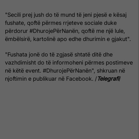
"Secili prej jush do të mund të jeni pjesë e kësaj
fushate, qoftë përmes rrjeteve sociale duke
përdorur #DhurojePërNanën, qoftë me një lule,
ëmbëlsirë, kartolinë apo edhe dhurimin e gjakut".
"Fushata jonë do të zgjasë shtatë ditë dhe
vazhdimisht do të informoheni përmes postimeve
në këtë event. #DhurojePërNanën", shkruan në
njoftimin e publikuar në Facebook. /
Telegrafi
/