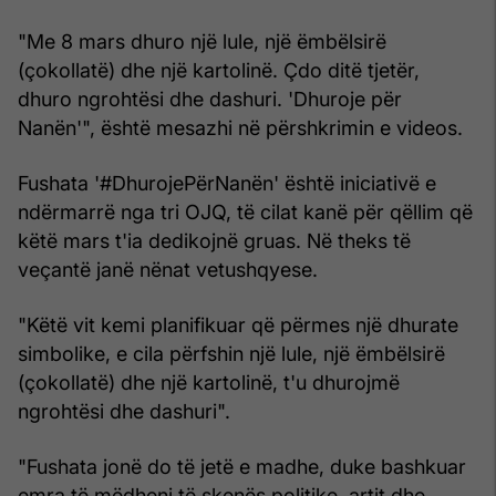
"Me 8 mars dhuro një lule, një ëmbëlsirë
(çokollatë) dhe një kartolinë. Çdo ditë tjetër,
dhuro ngrohtësi dhe dashuri. 'Dhuroje për
Nanën'", është mesazhi në përshkrimin e videos.
Fushata '#DhurojePërNanën' është iniciativë e
ndërmarrë nga tri OJQ, të cilat kanë për qëllim që
këtë mars t'ia dedikojnë gruas. Në theks të
veçantë janë nënat vetushqyese.
"Këtë vit kemi planifikuar që përmes një dhurate
simbolike, e cila përfshin një lule, një ëmbëlsirë
(çokollatë) dhe një kartolinë, t'u dhurojmë
ngrohtësi dhe dashuri".
"Fushata jonë do të jetë e madhe, duke bashkuar
emra të mëdhenj të skenës politike, artit dhe