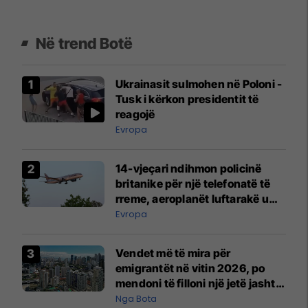
Në trend Botë
Ukrainasit sulmohen në Poloni -
Tusk i kërkon presidentit të
reagojë
Evropa
14-vjeçari ndihmon policinë
britanike për një telefonatë të
rreme, aeroplanët luftarakë u
ngritën në ajër për të
Evropa
interceptuar fluturaken e Qatar
Airways që po shkonte drejt
Vendet më të mira për
Mançesterit
emigrantët në vitin 2026, po
mendoni të filloni një jetë jashtë
vendit?
Nga Bota