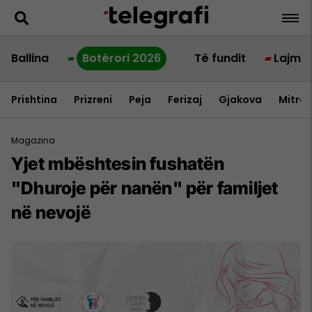
Ballina
Botërori 2026
Të fundit
Lajme
Prishtina
Prizreni
Peja
Ferizaj
Gjakova
Mitrov
Magazina
Yjet mbështesin fushatën
"Dhuroje për nanën" për familjet
në nevojë