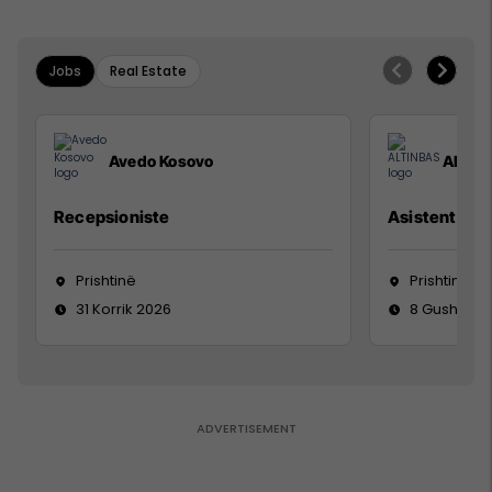
Jobs
Real Estate
Avedo Kosovo
ALTIN
Recepsioniste
Asistente e S
Prishtinë
Prishtinë
31 Korrik 2026
8 Gusht 20