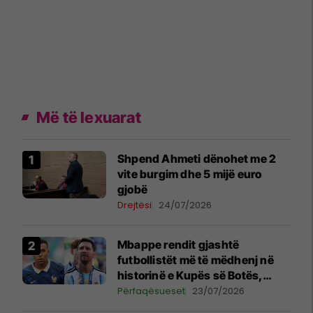
Më të lexuarat
Shpend Ahmeti dënohet me 2
vite burgim dhe 5 mijë euro
gjobë
Drejtësi
24/07/2026
Mbappe rendit gjashtë
futbollistët më të mëdhenj në
historinë e Kupës së Botës,
Messi mbetet i dyti
Përfaqësueset
23/07/2026