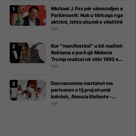
Michael J. Fox për sëmundjen e
Parkinsonit: Nuk u tërhoqa nga
aktrimi, ishte shumë e vështirë
Yjet
Kur "manifestimi" u bë realitet:
Reklama e parë që Melania
Trump realizoi në vitin 1993 e
shfaqte atë si Zonjë e Parë e
Yjet
ShBA-së
Donnarumma martohet me
partneren e tij prej shumë
kohësh, Alessia Elefante -
Haaland dhe Mancini marrin
Yjet
pjesë në ceremoninë
madhështore