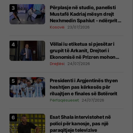
Përplasje në studio, panelisti
Mustafë Kadriaj mësyn drejt
Nexhmedin Spahiut - ndërpritet
transmetimi
Kosovë
23/07/2026
Vëllai iu etiketua si pjesëtar i
grupit të Arkanit, Drejtori i
Ekonomisë në Prizren mohon
pretendimet
Drejtësi
24/07/2026
Presidenti i Argjentinës thyen
heshtjen pas kërkesës për
riluajtjen e finales së Botërorit
Përfaqësueset
24/07/2026
Esat Shala intervistohet në
polici për kanosje, pas një
paraqitjeje televizive