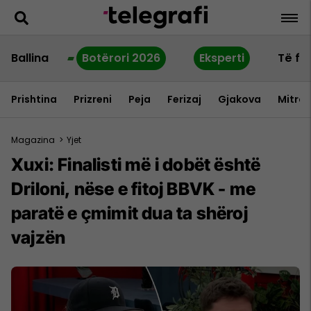
Ballina
Botërori 2026
Eksperti
Të fu
Prishtina
Prizreni
Peja
Ferizaj
Gjakova
Mitrov
Magazina
>
Yjet
Xuxi: Finalisti më i dobët është
Driloni, nëse e fitoj BBVK - me
paratë e çmimit dua ta shëroj
vajzën