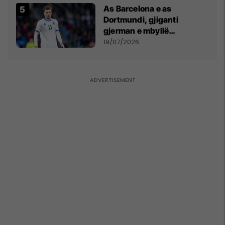
As Barcelona e as
Dortmundi, gjiganti
gjerman e mbyllë
marrëveshjen për Fisnik
19/07/2026
Asllanin