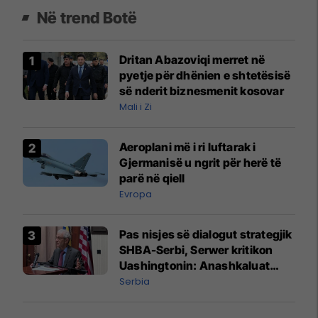
Në trend Botë
Dritan Abazoviqi merret në
pyetje për dhënien e shtetësisë
së nderit biznesmenit kosovar
Mali i Zi
Aeroplani më i ri luftarak i
Gjermanisë u ngrit për herë të
parë në qiell
Evropa
Pas nisjes së dialogut strategjik
SHBA-Serbi, Serwer kritikon
Uashingtonin: Anashkaluat
Banjskën, sulmin ndaj KFOR-it
Serbia
dhe rrëmbimin e Policëve të
Kosovës