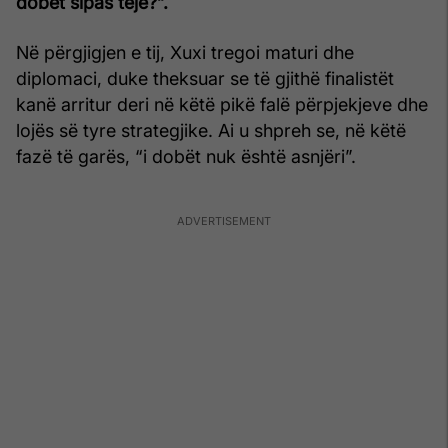
dobët sipas teje?”.
Në përgjigjen e tij, Xuxi tregoi maturi dhe
diplomaci, duke theksuar se të gjithë finalistët
kanë arritur deri në këtë pikë falë përpjekjeve dhe
lojës së tyre strategjike. Ai u shpreh se, në këtë
fazë të garës, “i dobët nuk është asnjëri”.