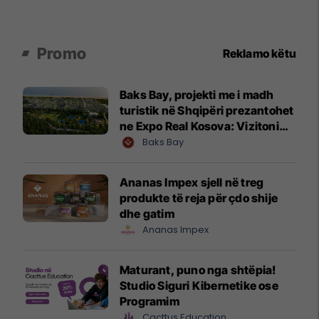
Promo
Reklamo këtu
Baks Bay, projekti me i madh
turistik në Shqipëri prezantohet
ne Expo Real Kosova: Vizitoni
shtandin dhe zbuloni
Baks Bay
mundësitë e investimit
Ananas Impex sjell në treg
produkte të reja për çdo shije
dhe gatim
Ananas Impex
Maturant, puno nga shtëpia!
Studio Siguri Kibernetike ose
Programim
Cacttus Education