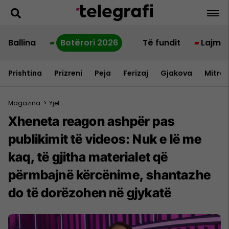
Ballina
Botërori 2026
Të fundit
Lajme
Prishtina
Prizreni
Peja
Ferizaj
Gjakova
Mitrov
Magazina
>
Yjet
Xheneta reagon ashpër pas
publikimit të videos: Nuk e lë me
kaq, të gjitha materialet që
përmbajnë kërcënime, shantazhe
do të dorëzohen në gjykatë