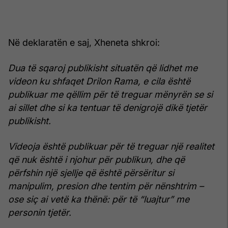
Në deklaratën e saj, Xheneta shkroi:
Dua të sqaroj publikisht situatën që lidhet me
videon ku shfaqet Drilon Rama, e cila është
publikuar me qëllim për të treguar mënyrën se si
ai sillet dhe si ka tentuar të denigrojë dikë tjetër
publikisht.
Videoja është publikuar për të treguar një realitet
që nuk është i njohur për publikun, dhe që
përfshin një sjellje që është përsëritur si
manipulim, presion dhe tentim për nënshtrim –
ose siç ai vetë ka thënë: për të “luajtur” me
personin tjetër.