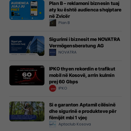
Plan B – reklamoni biznesin tuaj
aty ku është audienca shqiptare
në Zvicër
Plan B
Sigurimi i biznesit me NOVATRA
Vermögensberatung AG
NOVATRA
IPKO thyen rekordin e trafikut
mobil në Kosovë, arrin kulmin
prej 60 Gbps
IPKO
Si e garanton Aptamil cilësinë
dhe sigurinë e produkteve për
fëmijët mbi 1 vjeç
Aptaclub Kosova