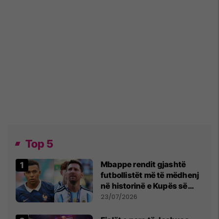
Top 5
Mbappe rendit gjashtë
futbollistët më të mëdhenj
në historinë e Kupës së
Botës, Messi mbetet i dyti
23/07/2026