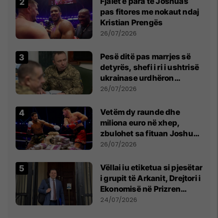
Fjalët e para të Joshuas
pas fitores me nokaut ndaj
Kristian Prengës
26/07/2026
Pesë ditë pas marrjes së
detyrës, shefi i ri i ushtrisë
ukrainase urdhëron
kontroll të madh
26/07/2026
Vetëm dy raunde dhe
miliona euro në xhep,
zbulohet sa fituan Joshua
e Prenga
26/07/2026
Vëllai iu etiketua si pjesëtar
i grupit të Arkanit, Drejtori i
Ekonomisë në Prizren
mohon pretendimet
24/07/2026