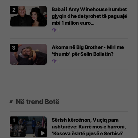
Babai i Amy Winehouse humbet
gjyqin dhe detyrohet të paguajë
mbi 1 milion euro
dëmshpërblime
Yjet
Akoma në Big Brother - Miri me
'thumb' për Selin Bollatin?
Yjet
Në trend Botë
Sërish kërcënon, Vuçiq para
ushtarëve: Kurrë mos e harroni,
'Kosova është pjesë e Serbisë'