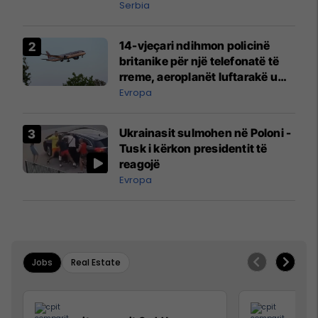
Serbia
14-vjeçari ndihmon policinë
britanike për një telefonatë të
rreme, aeroplanët luftarakë u
ngritën në ajër për të
Evropa
interceptuar fluturaken e Qatar
Airways që po shkonte drejt
Ukrainasit sulmohen në Poloni -
Mançesterit
Tusk i kërkon presidentit të
reagojë
Evropa
Jobs
Real Estate