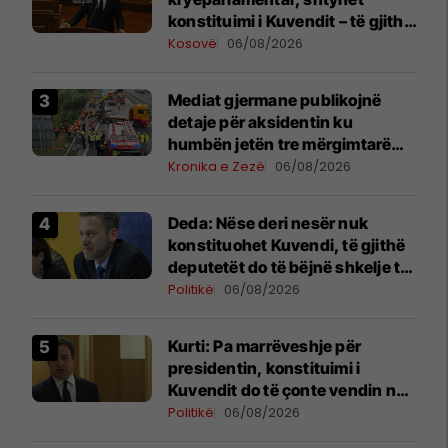
konstituimi i Kuvendit – të gjitha
detajet
Kosovë
06/08/2026
Mediat gjermane publikojnë
detaje për aksidentin ku
humbën jetën tre mërgimtarë
nga Komogllava e Ferizajt
Kronika e Zezë
06/08/2026
Deda: Nëse deri nesër nuk
konstituohet Kuvendi, të gjithë
deputetët do të bëjnë shkelje të
rëndë kushtetuese
Politikë
06/08/2026
Kurti: Pa marrëveshje për
presidentin, konstituimi i
Kuvendit do të çonte vendin në
zgjedhje të reja
Politikë
06/08/2026