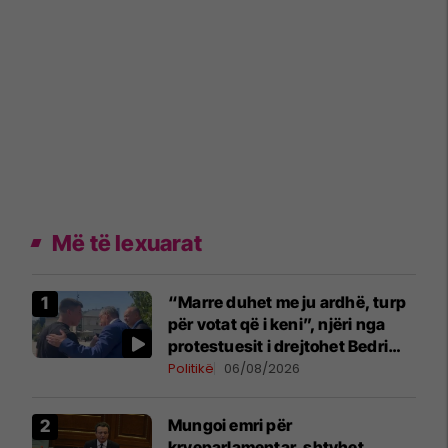
Më të lexuarat
“Marre duhet me ju ardhë, turp
për votat që i keni”, njëri nga
protestuesit i drejtohet Bedri
Hamzës
Politikë
06/08/2026
Mungoi emri për
kryeparlamentar, shtyhet