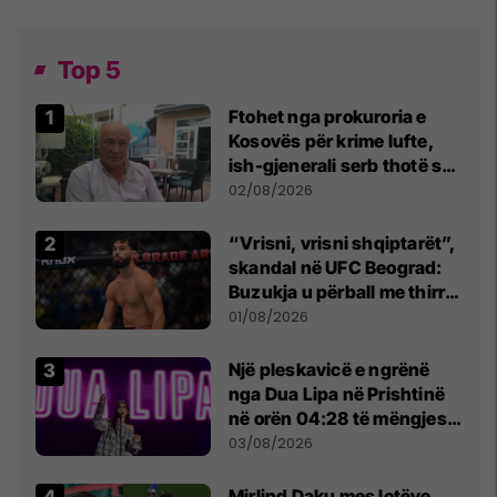
Top 5
Ftohet nga prokuroria e
Kosovës për krime lufte,
ish-gjenerali serb thotë se
dikush e tradhtoi në
02/08/2026
Beograd
“Vrisni, vrisni shqiptarët”,
skandal në UFC Beograd:
Buzukja u përball me thirrje
anti-shqiptare nga
01/08/2026
tribunat
Një pleskavicë e ngrënë
nga Dua Lipa në Prishtinë
në orën 04:28 të mëngjesit
- dhe bota digjitale serbe
03/08/2026
shpall gjendjen e luftës
Mirlind Daku mes lotëve