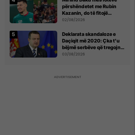
përshëndetet me Rubin
Kazanin, do të fitojë
miliona te Spartak Moska
02/08/2026
​Deklarata skandaloze e
Daçiqit më 2020: Çka t'u
bëjmë serbëve që tregojnë
ku janë varrosur shqiptarët
03/08/2026
në Serbi