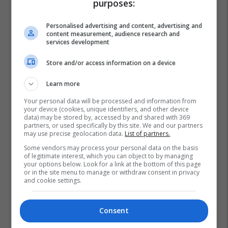
Po kërkoni mjek apo klinikë në
purposes:
Kosovë? Njihuni me
GjejeMjekun.com
Personalised advertising and content, advertising and
content measurement, audience research and
GjejeMjekun
services development
Store and/or access information on a device
Lokal 517m² me tarracë në shitje
te Rruga C – hapësirë e
Learn more
favorshme për zhvillimin e
biznesit #15796
Pro Real Estate
Your personal data will be processed and information from
your device (cookies, unique identifiers, and other device
data) may be stored by, accessed by and shared with 369
partners, or used specifically by this site. We and our partners
may use precise geolocation data.
List of partners.
Some vendors may process your personal data on the basis
of legitimate interest, which you can object to by managing
your options below. Look for a link at the bottom of this page
or in the site menu to manage or withdraw consent in privacy
and cookie settings.
Consent