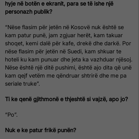
hyje në botën e ekranit, para se të ishe një
personazh publik?
“Nëse flasim për jetën në Kosovë nuk është se
kam patur punë, jam zgjuar herët, kam takuar
shoqet, kemi dalë për kafe, drekë dhe darkë. Por
nëse flasim për jetën në Suedi, kam shkuar te
hoteli ku kam punuar dhe jeta ka vazhduar njësoj.
Nëse është një ditë pushimi, është ajo dita që unë
kam qejf vetëm me qëndruar shtrirë dhe me pa
seriale truke”.
Ti ke qenë gjithmonë e thjeshtë si vajzë, apo jo?
“Po”.
Nuk e ke patur frikë punën?