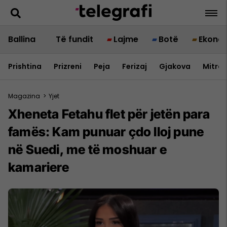
Ballina
Të fundit
Lajme
Botë
Ekono
Prishtina
Prizreni
Peja
Ferizaj
Gjakova
Mitrov
Magazina
>
Yjet
Xheneta Fetahu flet për jetën para
famës: Kam punuar çdo lloj pune
në Suedi, me të moshuar e
kamariere