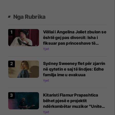
Nga Rubrika
Vëllai i Angelina Joliet zbulon se
është gej pas divorcit: Isha i
fiksuar pas princeshave të
Disney-t
Yjet
Sydney Sweeney flet për zjarrin
në qytetin e saj të lindjes: Edhe
familja ime u evakuua
Yjet
Kitaristi Flamur Prapashtica
bëhet pjesë e projektit
ndërkombëtar muzikor "United
Song"
Yjet