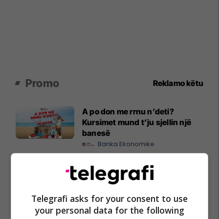
Promo
Reklamo këtu
A po don me rrnu n’deti?
Kursimet mund t’ju sjellin një
banesë
Banka Ekonomike
Plan B Creative rrit ndikimin e
biznesit tuaj online
Plan B
Telegrafi asks for your consent to use
your personal data for the following