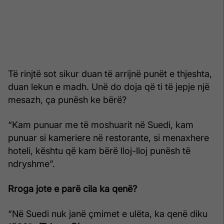
Të rinjtë sot sikur duan të arrijnë punët e thjeshta,
duan lekun e madh. Unë do doja që ti të jepje një
mesazh, ça punësh ke bërë?
“Kam punuar me të moshuarit në Suedi, kam
punuar si kameriere në restorante, si menaxhere
hoteli, kështu që kam bërë lloj-lloj punësh të
ndryshme”.
Rroga jote e parë cila ka qenë?
“Në Suedi nuk janë çmimet e ulëta, ka qenë diku