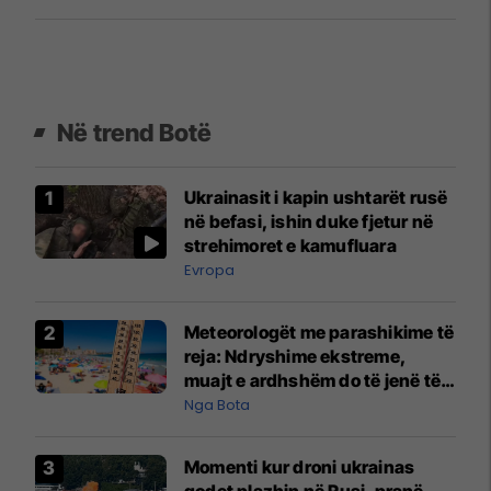
Në trend Botë
Ukrainasit i kapin ushtarët rusë
në befasi, ishin duke fjetur në
strehimoret e kamufluara
Evropa
Meteorologët me parashikime të
reja: Ndryshime ekstreme,
muajt e ardhshëm do të jenë të
pazakontë
Nga Bota
Momenti kur droni ukrainas
godet plazhin në Rusi, pranë