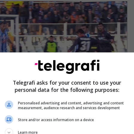
Telegrafi asks for your consent to use your
personal data for the following purposes:
Personalised advertising and content, advertising and content
 vendasit nga minuta e parë filluan lojën edhe
measurement, audience research and services development
 Rey Manaj dhe Ledian Memushaj. /Telegrafi/
Store and/or access information on a device
Learn more