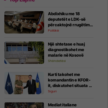
Abdixhiku me 18
deputetët e LDK-së
përcaktojnë rrugëtimin
e përbashkët, e
Politikë
pranishme edhe Vjosa
Osmani
Një shtetase e huaj
diagnostikohet me
malarie në Kosovë
Shëndetësi
Kurti takohet me
komandantin e KFOR-
it, diskutohet situata e
sigurisë në Kosovë dhe
Siguri
rajon
Mediat italiane