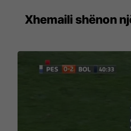
Xhemaili shënon nj