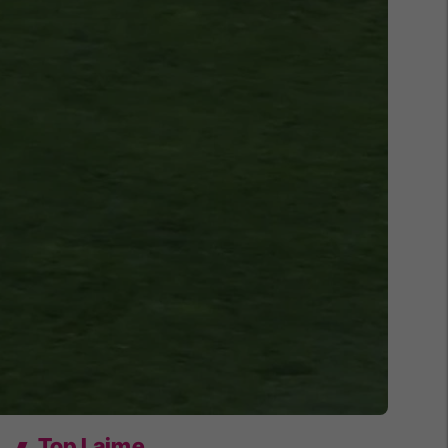
Top Lajme