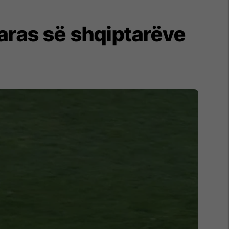
aras së shqiptarëve