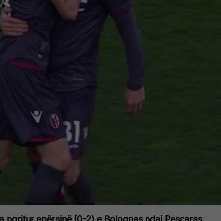
a ngritur epërsinë (0-2) e Bolognas ndaj Pescaras.