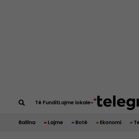
Të Fundit
Lajme lokale
Ballina
Lajme
Botë
Ekonomi
T