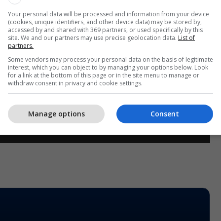
Your personal data will be processed and information from your device
(cookies, unique identifiers, and other device data) may be stored by,
accessed by and shared with 369 partners, or used specifically by this
site. We and our partners may use precise geolocation data.
List of
partners.
Some vendors may process your personal data on the basis of legitimate
interest, which you can object to by managing your options below. Look
for a link at the bottom of this page or in the site menu to manage or
withdraw consent in privacy and cookie settings.
Manage options
Consent