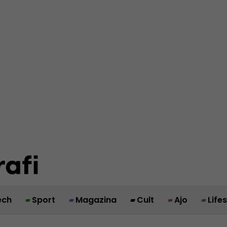
ech
Sport
Magazina
Cult
Ajo
Life