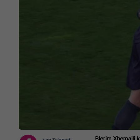
Blerim Xhemaili k