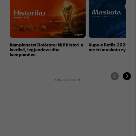
Kampionatet Botërore: Një histori e
Kupa e Botës 2026 për
lavdisë, legjendave dhe
me tri maskota zyrtar
kampionëve