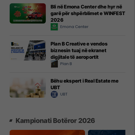
Bli në Emona Center dhe hyr në
garë për shpërblimet e WINFEST
2026
Emona Center
Plan B Creative e vendos
biznesin tuaj në ekranet
digjitale të aeroportit
Plan B
Bëhu ekspert i Real Estate me
UBT
UBT
Kampionati Botëror 2026