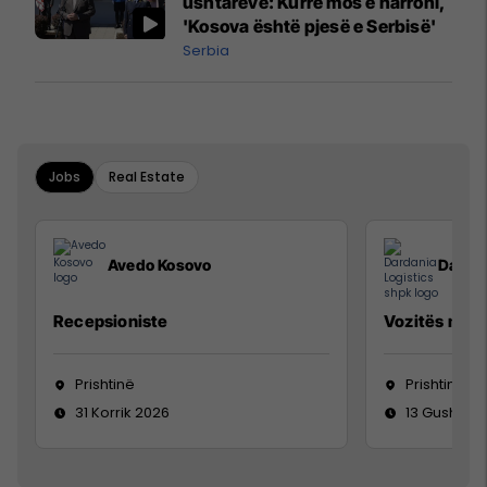
ushtarëve: Kurrë mos e harroni,
'Kosova është pjesë e Serbisë'
Serbia
Jobs
Real Estate
Avedo Kosovo
Dardan
Recepsioniste
Vozitës me K
Prishtinë
Prishtinë
31 Korrik 2026
13 Gusht 20