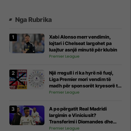
Nga Rubrika
Xabi Alonso merr vendimin,
lojtari i Chelseat largohet pa
luajtur asnjë minutë për klubin
Premier League
Një rregull i ri ka hyrë në fuqi,
Liga Premier mori vendim të
madh për sponsorët kryesorë të
fanellave
Premier League
A po përgatit Real Madridi
largimin e Viniciusit?
Transferimi i Diomandes dhe
interesi i Arsenalit po ngrenë
Premier League