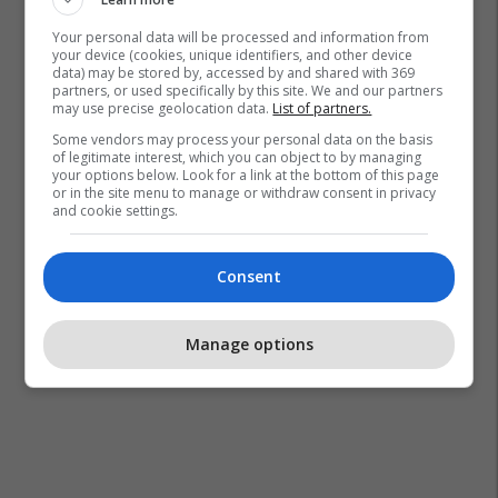
Your personal data will be processed and information from
your device (cookies, unique identifiers, and other device
data) may be stored by, accessed by and shared with 369
partners, or used specifically by this site. We and our partners
Xavi
Chelsea
Premier League
may use precise geolocation data.
List of partners.
Some vendors may process your personal data on the basis
of legitimate interest, which you can object to by managing
your options below. Look for a link at the bottom of this page
or in the site menu to manage or withdraw consent in privacy
and cookie settings.
Consent
Manage options