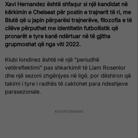
Xavi Hernandez është shfaqur si një kandidat në
kërkimin e Chelseat për postin e trajnerit të ri, me
Blutë që u japin përparësi trajnerëve, filozofia e të
cilëve përputhet me identitetin futbollistik që
pronarët e tyre kanë ndërtuar në të gjitha
grupmoshat që nga viti 2022.
Klubi londinez është në një "periudhë
vetëreflektimi" pas shkarkimit të Liam Rosenior
dhe një sezoni zhgënjyes në ligë, por dëshiron që
takimi i tyre i radhës të caktohet para ndeshjeve
parasezonale.