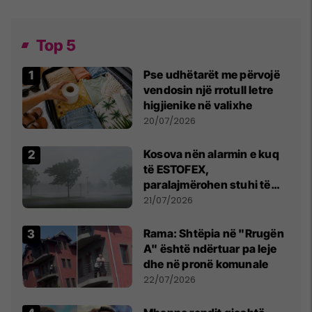
Top 5
Pse udhëtarët me përvojë
vendosin një rrotull letre
higjienike në valixhe
20/07/2026
Kosova nën alarmin e kuq
të ESTOFEX,
paralajmërohen stuhi të
fuqishme me breshër dhe
21/07/2026
erëra të forta
Rama: Shtëpia në "Rrugën
A" është ndërtuar pa leje
dhe në pronë komunale
22/07/2026