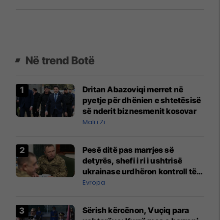
shumë pikëpyetje
Në trend Botë
Dritan Abazoviqi merret në
pyetje për dhënien e shtetësisë
së nderit biznesmenit kosovar
Mali i Zi
Pesë ditë pas marrjes së
detyrës, shefi i ri i ushtrisë
ukrainase urdhëron kontroll të
madh
Evropa
Sërish kërcënon, Vuçiq para