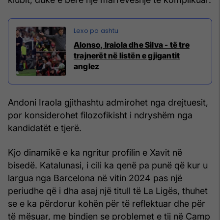
Alonso, Iraiola dhe Silva - të tre
trajnerët në listën e gjigantit
anglez
Andoni Iraola gjithashtu admirohet nga drejtuesit,
por konsiderohet filozofikisht i ndryshëm nga
kandidatët e tjerë.
Kjo dinamikë e ka ngritur profilin e Xavit në
bisedë. Katalunasi, i cili ka qenë pa punë që kur u
largua nga Barcelona në vitin 2024 pas një
periudhe që i dha asaj një titull të La Ligës, thuhet
se e ka përdorur kohën për të reflektuar dhe për
të mësuar, me bindjen se problemet e tij në Camp