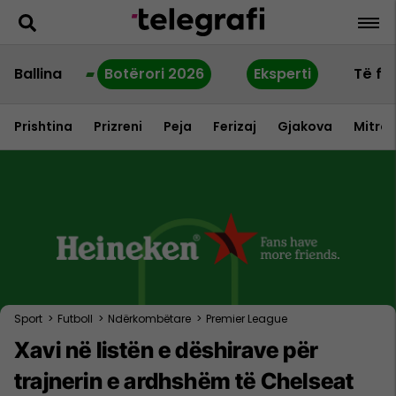
Ballina
Botërori 2026
Eksperti
Të fu
Prishtina
Prizreni
Peja
Ferizaj
Gjakova
Mitrov
Sport
>
Futboll
>
Ndërkombëtare
>
Premier League
Xavi në listën e dëshirave për
trajnerin e ardhshëm të Chelseat