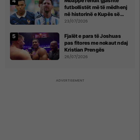
Mbappe rendit gjashtë
futbollistët më të mëdhenj
në historinë e Kupës së
Botës, Messi mbetet i dyti
23/07/2026
Fjalët e para të Joshuas
pas fitores me nokaut ndaj
Kristian Prengës
26/07/2026