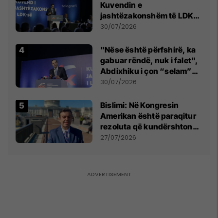
Kuvendin e
jashtëzakonshëm të LDK-
së
30/07/2026
"Nëse është përfshirë, ka
gabuar rëndë, nuk i falet",
Abdixhiku i çon “selam”
Përparim Ramës
30/07/2026
Bislimi: Në Kongresin
Amerikan është paraqitur
rezoluta që kundërshton
mbajtjen e Asamblesë
27/07/2026
Parlamentare të OSBE-së
në Beograd