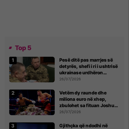
Top 5
Pesë ditë pas marrjes së
detyrës, shefi i ri i ushtrisë
ukrainase urdhëron
kontroll të madh
26/07/2026
Vetëm dy raunde dhe
miliona euro në xhep,
zbulohet sa fituan Joshua
e Prenga
26/07/2026
Gjithçka që ndodhi në