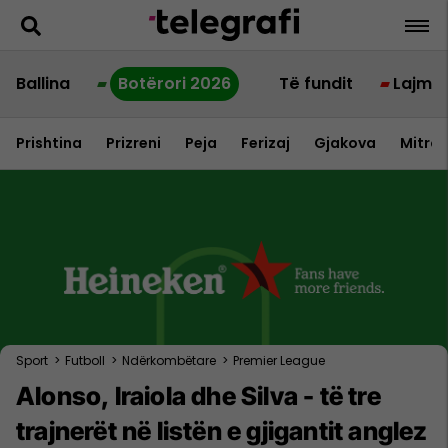
Ballina
Botërori 2026
Të fundit
Lajme
Prishtina
Prizreni
Peja
Ferizaj
Gjakova
Mitrov
Sport
>
Futboll
>
Ndërkombëtare
>
Premier League
Alonso, Iraiola dhe Silva - të tre
trajnerët në listën e gjigantit anglez