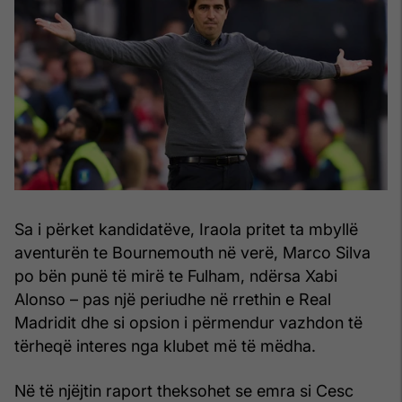
Sa i përket kandidatëve, Iraola pritet ta mbyllë
aventurën te Bournemouth në verë, Marco Silva
po bën punë të mirë te Fulham, ndërsa Xabi
Alonso – pas një periudhe në rrethin e Real
Madridit dhe si opsion i përmendur vazhdon të
tërheqë interes nga klubet më të mëdha.
Në të njëjtin raport theksohet se emra si Cesc