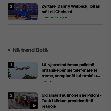
Zyrtare: Danny Welbeck, lojtari
më i ri i Chelseat
Premier League
Në trend Botë
14-vjeçari ndihmon policinë
britanike për një telefonatë të
rreme, aeroplanët luftarakë u
ngritën në ajër për të
Evropa
interceptuar fluturaken e Qatar
Airways që po shkonte drejt
Ukrainasit sulmohen në Poloni -
Mançesterit
Tusk i kërkon presidentit të
reagojë