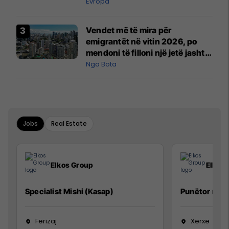
Evropa
Vendet më të mira për
emigrantët në vitin 2026, po
mendoni të filloni një jetë jashtë
vendit?
Nga Bota
Jobs
Real Estate
Elkos Group
Elkos
Specialist Mishi (Kasap)
Punëtor në 
Ferizaj
Xërxe