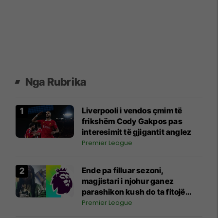
Nga Rubrika
Liverpooli i vendos çmim të
frikshëm Cody Gakpos pas
interesimit të gjigantit anglez
Premier League
Ende pa filluar sezoni,
magjistari i njohur ganez
parashikon kush do ta fitojë
Ligën Premier
Premier League