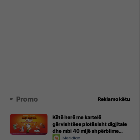
Promo
Reklamo këtu
Këtë herë me kartelë
gërvishtëse plotësisht digjitale
dhe mbi 40 mijë shpërblime
instant!
Meridian