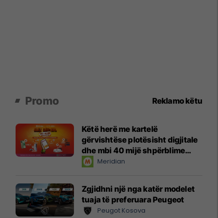
Promo
Reklamo këtu
Këtë herë me kartelë
gërvishtëse plotësisht digjitale
dhe mbi 40 mijë shpërblime
instant!
Meridian
Zgjidhni një nga katër modelet
tuaja të preferuara Peugeot
Peugot Kosova