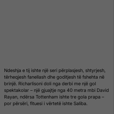
Ndeshja e tij ishte një seri përplasjesh, shtyrjesh,
tërheqjesh fanellash dhe goditjesh të fshehta në
brinjë. Richarlisoni doli nga derbi me një gol
spektakolar – një gjuajtje nga 40 metra mbi David
Rayan, ndërsa Tottenham ishte tre gola prapa –
por përsëri, fituesi i vërtetë ishte Saliba.