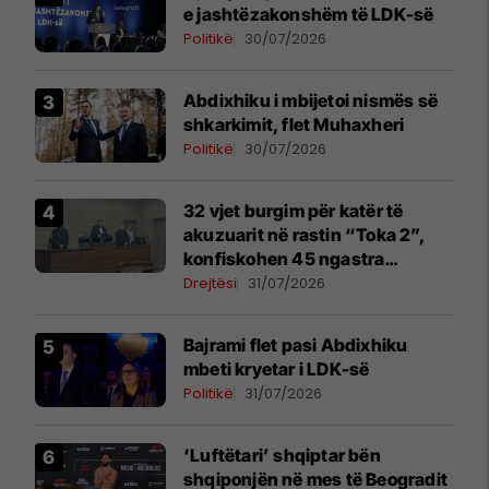
e jashtëzakonshëm të LDK-së
Politikë
30/07/2026
Abdixhiku i mbijetoi nismës së
shkarkimit, flet Muhaxheri
Politikë
30/07/2026
32 vjet burgim për katër të
akuzuarit në rastin “Toka 2”,
konfiskohen 45 ngastra
kadastrale
Drejtësi
31/07/2026
Bajrami flet pasi Abdixhiku
mbeti kryetar i LDK-së
Politikë
31/07/2026
‘Luftëtari’ shqiptar bën
shqiponjën në mes të Beogradit