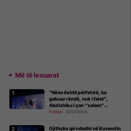
Më të lexuarat
"Nëse është përfshirë, ka
gabuar rëndë, nuk i falet",
Abdixhiku i çon “selam”
Përparim Ramës
Politikë
30/07/2026
Gjithçka që ndodhi në Kuvendin