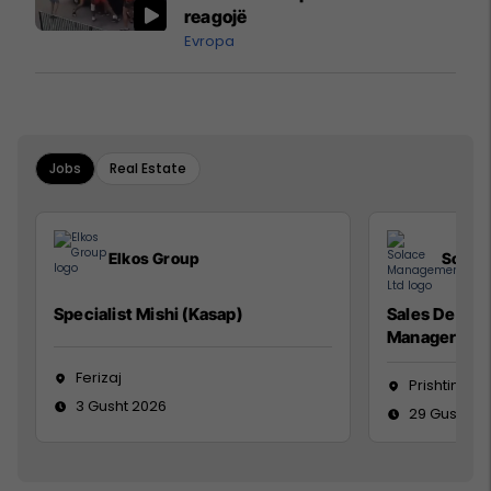
reagojë
Evropa
Jobs
Real Estate
Elkos Group
Solac
Specialist Mishi (Kasap)
Sales Devel
Manager
Ferizaj
Prishtinë
3 Gusht 2026
29 Gusht 2