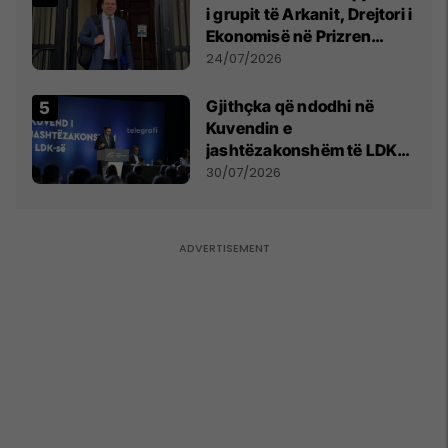
i grupit të Arkanit, Drejtori i
Ekonomisë në Prizren
mohon pretendimet
24/07/2026
Gjithçka që ndodhi në
Kuvendin e
jashtëzakonshëm të LDK-
së
30/07/2026