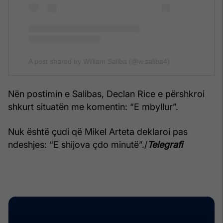
A post shared by William Saliba (@w.saliba4)
Nën postimin e Salibas, Declan Rice e përshkroi
shkurt situatën me komentin: “E mbyllur”.
Nuk është çudi që Mikel Arteta deklaroi pas
ndeshjes: “E shijova çdo minutë”./
Telegrafi