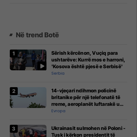
Në trend Botë
Sërish kërcënon, Vuçiq para
ushtarëve: Kurrë mos e harroni,
'Kosova është pjesë e Serbisë'
Serbia
14-vjeçari ndihmon policinë
britanike për një telefonatë të
rreme, aeroplanët luftarakë u
ngritën në ajër për të
Evropa
interceptuar fluturaken e Qatar
Airways që po shkonte drejt
Ukrainasit sulmohen në Poloni -
Mançesterit
Tusk i kërkon presidentit të