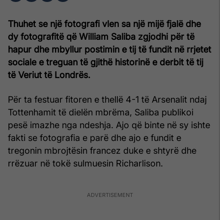
Thuhet se një fotografi vlen sa një mijë fjalë dhe
dy fotografitë që William Saliba zgjodhi për të
hapur dhe mbyllur postimin e tij të fundit në rrjetet
sociale e treguan të gjithë historinë e derbit të tij
të Veriut të Londrës.
Për ta festuar fitoren e thellë 4-1 të Arsenalit ndaj
Tottenhamit të dielën mbrëma, Saliba publikoi
pesë imazhe nga ndeshja. Ajo që binte në sy ishte
fakti se fotografia e parë dhe ajo e fundit e
tregonin mbrojtësin francez duke e shtyrë dhe
rrëzuar në tokë sulmuesin Richarlison.