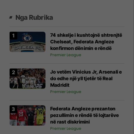
Nga Rubrika
74 shkelje i kushtojnë shtrenjtë
Chelseat, Federata Angleze
konfirmon dënimin e rëndë
Premier League
Jo vetëm Vinicius Jr, Arsenali e
do edhe një yll tjetër të Real
Madridit
Premier League
Federata Angleze prezanton
pezullimin e rëndë të lojtarëve
në rast diskrimini
Premier League