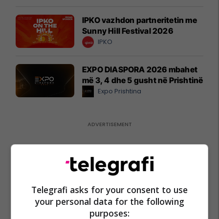
IPKO vazhdon partneritetin me
Sunny Hill Festival 2026
IPKO
EXPO DIASPORA 2026 mbahet
më 3, 4 dhe 5 gusht në Prishtinë
Expo Prishtina
Telegrafi asks for your consent to use
your personal data for the following
purposes: