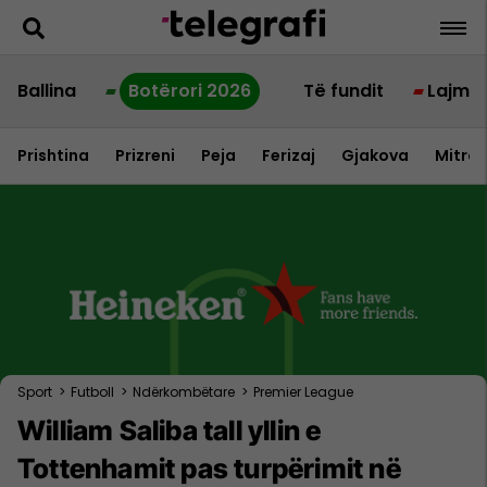
Ballina
Botërori 2026
Të fundit
Lajme
Prishtina
Prizreni
Peja
Ferizaj
Gjakova
Mitrov
Sport
>
Futboll
>
Ndërkombëtare
>
Premier League
William Saliba tall yllin e
Tottenhamit pas turpërimit në