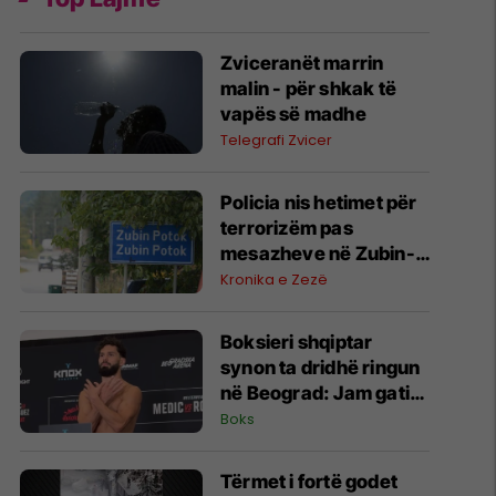
Zviceranët marrin
malin - për shkak të
vapës së madhe
Telegrafi Zvicer
Policia nis hetimet për
terrorizëm pas
mesazheve në Zubin-
Potok
Kronika e Zezë
Boksieri shqiptar
synon ta dridhë ringun
në Beograd: Jam gati,
Zoti e bekoftë
Boks
Shqipërinë
Tërmet i fortë godet