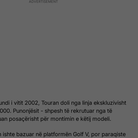
undi i vitit 2002, Touran doli nga linja ekskluzivisht
5000. Punonjësit - shpesh të rekrutuar nga të
uan posaçërisht për montimin e këtij modeli.
ishte bazuar në platformën Golf V, por paraqiste