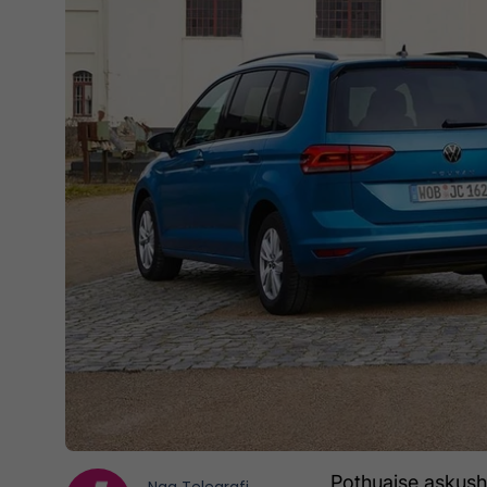
Pothuajse askush 