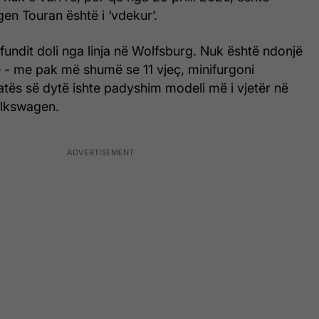
en Touran është i ‘vdekur’.
i fundit doli nga linja në Wolfsburg. Nuk është ndonjë
 - me pak më shumë se 11 vjeç, minifurgoni
tës së dytë ishte padyshim modeli më i vjetër në
Volkswagen.