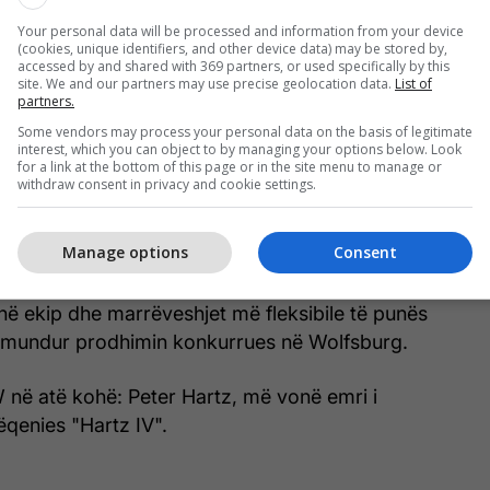
ënoi një kapitull të veçantë në historinë e
Your personal data will be processed and information from your device
të i lidhur ngushtë me suksesin e Touran. Në fillim
(cookies, unique identifiers, and other device data) may be stored by,
W u përball me sfidën e ndërtimit të minifurgonit të
accessed by and shared with 369 partners, or used specifically by this
site. We and our partners may use precise geolocation data.
List of
 me kosto efektive në Gjermani, në vend që të
partners.
imin në vendet me paga më të ulëta.
Some vendors may process your personal data on the basis of legitimate
interest, which you can object to by managing your options below. Look
for a link at the bottom of this page or in the site menu to manage or
00 herë 5000", u krijua një program që ishte
withdraw consent in privacy and cookie settings.
risht për prodhimin e këtij automjeti.
Manage options
Consent
ishte thjesht një model i ri - ishte pjesa qendrore e
industrial që synonte të provonte se hierarkitë më
në ekip dhe marrëveshjet më fleksibile të punës
 mundur prodhimin konkurrues në Wolfsburg.
W në atë kohë: Peter Hartz, më vonë emri i
ëqenies "Hartz IV".