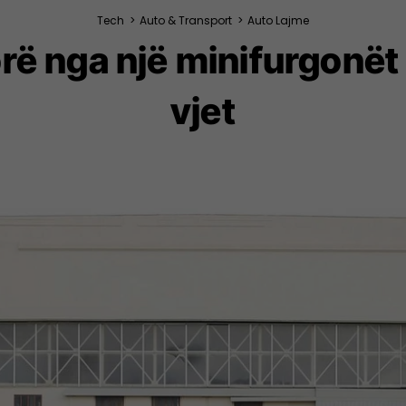
Tech
>
Auto & Transport
>
Auto Lajme
 nga një minifurgonët q
vjet