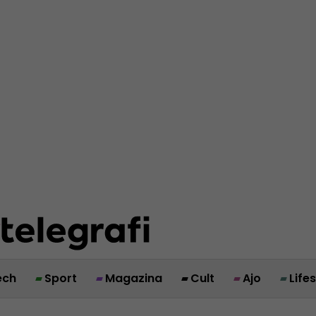
ech
Sport
Magazina
Cult
Ajo
Life