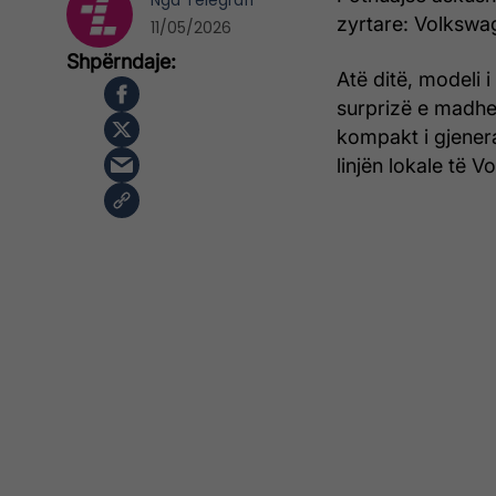
Nga
Telegrafi
zyrtare: Volkswag
11/05/2026
Atë ditë, modeli 
surprizë e madhe
kompakt i gjenera
linjën lokale të 