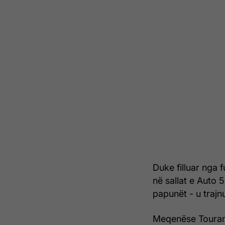
Duke filluar nga f
në sallat e Auto 
papunët - u trajn
Meqenëse Touran 