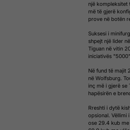
një kompleksite
më të gjerë konf
prove në botën r
Suksesi i minifurg
shpejt një lider 
Tiguan në vitin 2
iniciativës "5000"
Në fund të majit 2
në Wolfsburg. Tour
inç më i gjerë se
hapësirën e bre
Rreshti i dytë kis
opsional. Vëllimi
ose 29.4 kub me r