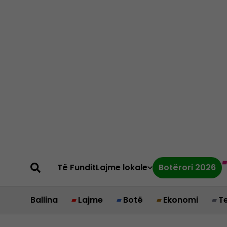
Të Fundit
Lajme lokale
Botërori 2026
Ballina
Lajme
Botë
Ekonomi
T