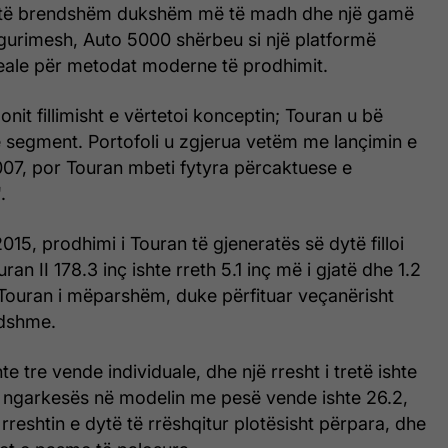
t të brendshëm dukshëm më të madh dhe një gamë
igurimesh, Auto 5000 shërbeu si një platformë
eale për metodat moderne të prodhimit.
onit fillimisht e vërtetoi konceptin; Touran u bë
në segment. Portofoli u zgjerua vetëm me lançimin e
007, por Touran mbeti fytyra përcaktuese e
.
015, prodhimi i Touran të gjeneratës së dytë filloi
an II 178.3 inç ishte rreth 5.1 inç më i gjatë dhe 1.2
 Touran i mëparshëm, duke përfituar veçanërisht
ndshme.
hte tre vende individuale, dhe një rresht i tretë ishte
 i ngarkesës në modelin me pesë vende ishte 26.2,
reshtin e dytë të rrëshqitur plotësisht përpara, dhe