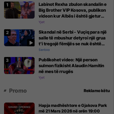
Labinot Rexha zbulon skandalin e
Big Brother VIP Kosova, publikon
videon kur Albës i është gjetur
telefoni në shtëpi
Yjet
Skandal në Serbi - Vuçiq para një
salle të mbushur detyroi një grua
t’i tregojë fëmijës se nuk është
nëna e tij
Serbia
Publikohet video: Një person
sulmon fizikisht Alaudin Hamitin
në mes të rrugës
Yjet
Promo
Reklamo këtu
Hapja madhështore e Gjakova Park
më 21 Mars 2026 në orën 19:00