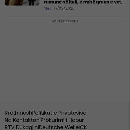
rumune në Itali, e rrahë gruan e vet
dhe përdor narkotikë
Yjet
17/02/2026
Rreth nesh
Politikat e Privatësisë
Na Kontaktoni
Prokurimi i Hapur
RTV Dukagjini
Deutsche Welle
ICK