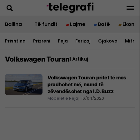
Ballina
Të fundit
Lajme
Botë
Ekono
Prishtina
Prizreni
Peja
Ferizaj
Gjakova
Mitrov
Volkswagen Touran
1 Artikuj
Volkswagen Touran pritet të mos
prodhohet më, mund të
zëvendësohet nga I.D. Buzz
Modelet e Reja
16/04/2020