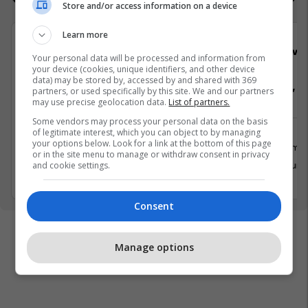
Store and/or access information on a device
Learn more
Elkos Group
Viva 
Your personal data will be processed and information from
your device (cookies, unique identifiers, and other device
data) may be stored by, accessed by and shared with 369
Vozitës - Kategoria "C"
Arkatare, Se
partners, or used specifically by this site. We and our partners
may use precise geolocation data.
List of partners.
Some vendors may process your personal data on the basis
of legitimate interest, which you can object to by managing
your options below. Look for a link at the bottom of this page
Tjera
Shërbime 
or in the site menu to manage or withdraw consent in privacy
27 Shkurt 2026
28 Shkurt
and cookie settings.
Consent
Manage options