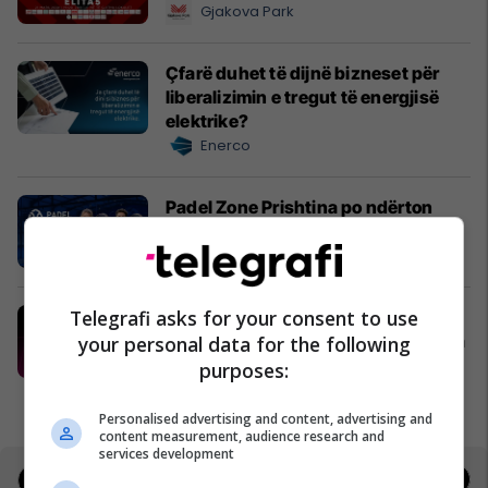
Gjakova Park
Çfarë duhet të dijnë bizneset për
liberalizimin e tregut të energjisë
elektrike?
Enerco
Padel Zone Prishtina po ndërton
kulturën e re urbane të sportit
Padel Zone Prishtina
Telegrafi asks for your consent to use
Telegrafi Jobs - platforma ku talenti
juaj takohet me mundësitë e duhura
your personal data for the following
në karrierë
purposes:
Telegrafi Jobs
Personalised advertising and content, advertising and
content measurement, audience research and
services development
Jobs
Deals