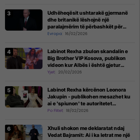
Udhëheqësit ushtarakë gjermanë
dhe britanikë lëshojnë një
paralajmërim të përbashkët për
rrezikun e mundshëm rus
Evropa
16/02/2026
Labinot Rexha zbulon skandalin e
Big Brother VIP Kosova, publikon
videon kur Albës i është gjetur
telefoni në shtëpi
Yjet
20/02/2026
Labinot Rexha kërcënon Leonora
Jakupin - publikohen mesazhet ku
ai e 'spiunon' te autoritetet
zvicerane se nuk ka vizë pune
Po Flitet
18/02/2026
Xhuli shokon me deklaratat ndaj
Vedat Bajramit: Ai i ka letrat me një