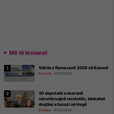
Më të lexuarat
Vaktia e Ramazanit 2026 në Kosovë
Kosovë
29/01/2026
30 deputetë zviceranë
nënshkruajnë rezolutën, kërkohet
drejtësi e barazi në Hagë
Drejtësi
15/02/2026