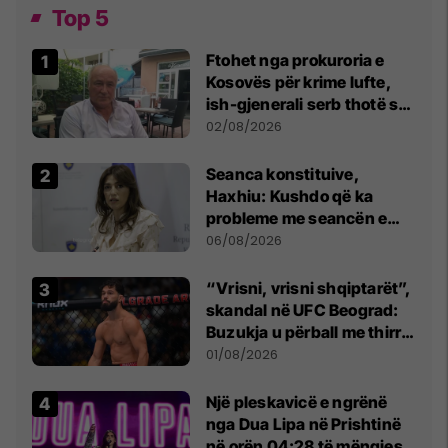
Top 5
Ftohet nga prokuroria e
Kosovës për krime lufte,
ish-gjenerali serb thotë se
dikush e tradhtoi në
02/08/2026
Beograd
Seanca konstituive,
Haxhiu: Kushdo që ka
probleme me seancën e
sotme e ftoj t’i drejtohet
06/08/2026
Kushtetueses
“Vrisni, vrisni shqiptarët”,
skandal në UFC Beograd:
Buzukja u përball me thirrje
anti-shqiptare nga
01/08/2026
tribunat
Një pleskavicë e ngrënë
nga Dua Lipa në Prishtinë
në orën 04:28 të mëngjesit