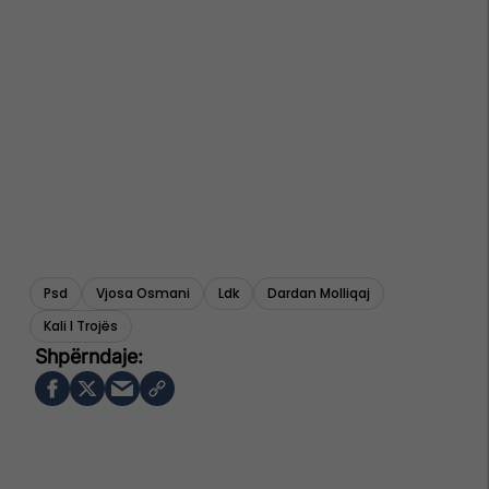
Psd
Vjosa Osmani
Ldk
Dardan Molliqaj
Kali I Trojës