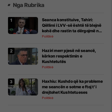
Nga Rubrika
Seanca konstituive, Tahiri:
Qëllimi i LVV-së është të blejnë
kohë dhe rastin ta dërgojmë në
Kushtetuese
Politikë
​Haziri merr pjesë në seancë,
kërkon respektimin e
Kushtetutës
Politikë
Haxhiu: Kushdo që ka probleme
me seancën e sotme e ftoj t’i
drejtohet Kushtetueses
Politikë