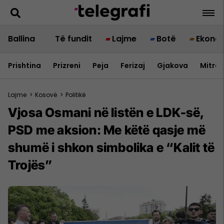
Ballina
Të fundit
Lajme
Botë
Ekono
Prishtina
Prizreni
Peja
Ferizaj
Gjakova
Mitrov
Lajme
>
Kosovë
>
Politikë
Vjosa Osmani në listën e LDK-së,
PSD me aksion: Me këtë qasje më
shumë i shkon simbolika e “Kalit të
Trojës”