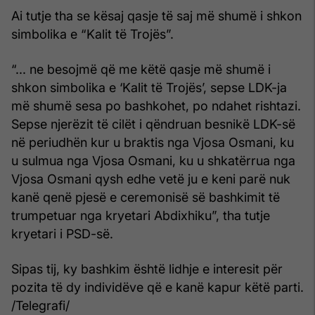
Ai tutje tha se kësaj qasje të saj më shumë i shkon
simbolika e “Kalit të Trojës”.
“... ne besojmë që me këtë qasje më shumë i
shkon simbolika e ‘Kalit të Trojës’, sepse LDK-ja
më shumë sesa po bashkohet, po ndahet rishtazi.
Sepse njerëzit të cilët i qëndruan besnikë LDK-së
në periudhën kur u braktis nga Vjosa Osmani, ku
u sulmua nga Vjosa Osmani, ku u shkatërrua nga
Vjosa Osmani qysh edhe vetë ju e keni parë nuk
kanë qenë pjesë e ceremonisë së bashkimit të
trumpetuar nga kryetari Abdixhiku”, tha tutje
kryetari i PSD-së.
Sipas tij, ky bashkim është lidhje e interesit për
pozita të dy individëve që e kanë kapur këtë parti.
/Telegrafi/