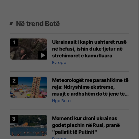
Në trend Botë
Ukrainasit i kapin ushtarët rusë
në befasi, ishin duke fjetur në
strehimoret e kamufluara
Evropa
Meteorologët me parashikime të
reja: Ndryshime ekstreme,
muajt e ardhshëm do të jenë të
pazakontë
Nga Bota
Momenti kur droni ukrainas
godet plazhin në Rusi, pranë
"pallatit të Putinit"
Evropa