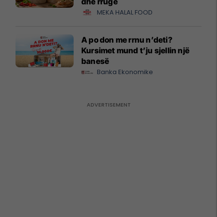
dhe rrugë
MEKA HALAL FOOD
A po don me rrnu n’deti?
Kursimet mund t’ju sjellin një
banesë
Banka Ekonomike