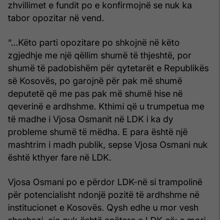
zhvillimet e fundit po e konfirmojnë se nuk ka
tabor opozitar në vend.
“...Këto parti opozitare po shkojnë në këto
zgjedhje me një qëllim shumë të thjeshtë, por
shumë të padobishëm për qytetarët e Republikës
së Kosovës, po garojnë për pak më shumë
deputetë që me pas pak më shumë hise në
qeverinë e ardhshme. Kthimi që u trumpetua me
të madhe i Vjosa Osmanit në LDK i ka dy
probleme shumë të mëdha. E para është një
mashtrim i madh publik, sepse Vjosa Osmani nuk
është kthyer fare në LDK.
Vjosa Osmani po e përdor LDK-në si trampolinë
për potencialisht ndonjë pozitë të ardhshme në
institucionet e Kosovës. Qysh edhe u mor vesh