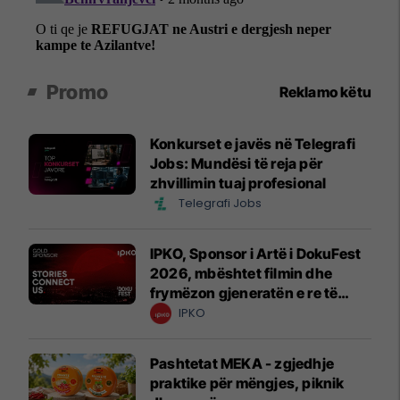
Promo
Reklamo këtu
Konkurset e javës në Telegrafi
Jobs: Mundësi të reja për
zhvillimin tuaj profesional
Telegrafi Jobs
IPKO, Sponsor i Artë i DokuFest
2026, mbështet filmin dhe
frymëzon gjeneratën e re të
krijuesve
IPKO
Pashtetat MEKA - zgjedhje
praktike për mëngjes, piknik