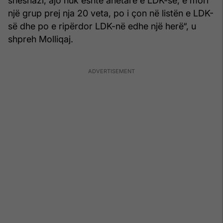
sheshazi, ajo nuk është anëtare e LDK-së; e mori
një grup prej nja 20 veta, po i çon në listën e LDK-
së dhe po e ripërdor LDK-në edhe një herë“, u
shpreh Molliqaj.