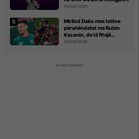
- dhe bota digjitale serbe
03/08/2026
shpall gjendjen e luftës
Mirlind Daku mes lotëve
përshëndetet me Rubin
Kazanin, do të fitojë
miliona te Spartak Moska
02/08/2026