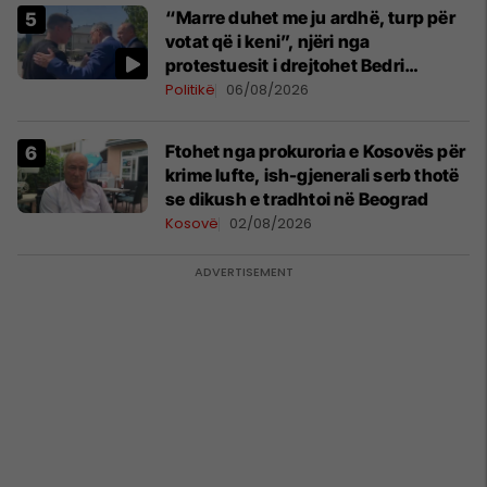
“Marre duhet me ju ardhë, turp për
votat që i keni”, njëri nga
protestuesit i drejtohet Bedri
Hamzës
Politikë
06/08/2026
Ftohet nga prokuroria e Kosovës për
krime lufte, ish-gjenerali serb thotë
se dikush e tradhtoi në Beograd
Kosovë
02/08/2026