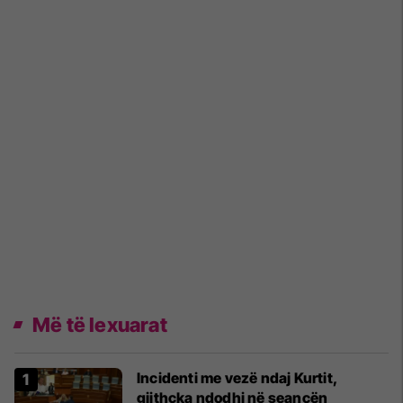
Më të lexuarat
Incidenti me vezë ndaj Kurtit,
gjithçka ndodhi në seancën