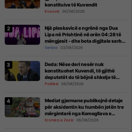
konstituive të Kuvendit
Kosovë
06/08/2026
Një pleskavicë e ngrënë nga Dua
Lipa në Prishtinë në orën 04:28 të
mëngjesit - dhe bota digjitale serbe
shpall gjendjen e luftës
Serbia
03/08/2026
Deda: Nëse deri nesër nuk
konstituohet Kuvendi, të gjithë
deputetët do të bëjnë shkelje të
rëndë kushtetuese
Politikë
06/08/2026
Mediat gjermane publikojnë detaje
për aksidentin ku humbën jetën tre
mërgimtarë nga Komogllava e
Ferizajt
Kronika e Zezë
06/08/2026