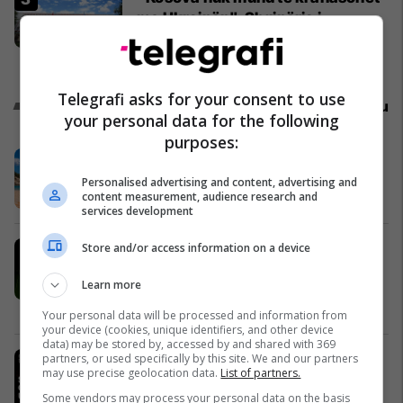
me Ukrainën", Shqipëria i
përgjigjet vizitës së Zelenskyt në
Serbi
Kosovë
Telegrafi asks for your consent to use
Promo
Reklamo këtu
your personal data for the following
purposes:
Vera shijohet me XXL
Vipa Chips
Personalised advertising and content, advertising and
content measurement, audience research and
services development
Një hap më afër pronës së duhur –
Store and/or access information on a device
zbuloni përzgjedhjen javore në
Learn more
Telegrafi Real Estate
Telegrafi Real Estate
Your personal data will be processed and information from
your device (cookies, unique identifiers, and other device
data) may be stored by, accessed by and shared with 369
IPKO, Sponsor i Artë i DokuFest
partners, or used specifically by this site. We and our partners
may use precise geolocation data.
List of partners.
2026, mbështet filmin dhe
frymëzon gjeneratën e re të
Some vendors may process your personal data on the basis