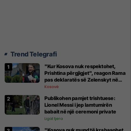
Trend Telegrafi
"Kur Kosova nuk respektohet,
Prishtina përgjigjet", reagon Rama
pas deklaratës së Zelenskyt në
Beograd
Kosovë
Publikohen pamjet trishtuese:
Lionel Messi i jep lamtumirën
babait në një ceremoni private
Ligat tjera
"Kosova nuk mund të krahasohet