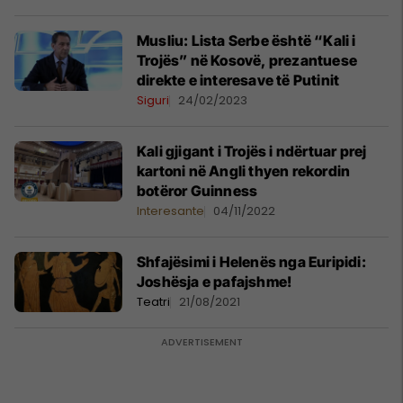
Musliu: Lista Serbe është “Kali i
Trojës” në Kosovë, prezantuese
direkte e interesave të Putinit
Siguri
24/02/2023
Kali gjigant i Trojës i ndërtuar prej
kartoni në Angli thyen rekordin
botëror Guinness
Interesante
04/11/2022
Shfajësimi i Helenës nga Euripidi:
Joshësja e pafajshme!
Teatri
21/08/2021