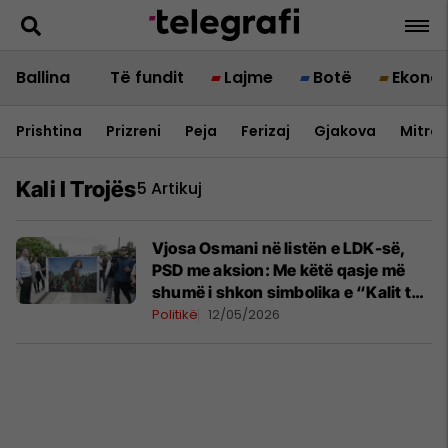
Ballina
Të fundit
Lajme
Botë
Ekono
Prishtina
Prizreni
Peja
Ferizaj
Gjakova
Mitrov
Kali I Trojës
5 Artikuj
Vjosa Osmani në listën e LDK-së,
PSD me aksion: Me këtë qasje më
shumë i shkon simbolika e “Kalit të
Trojës”
Politikë
12/05/2026