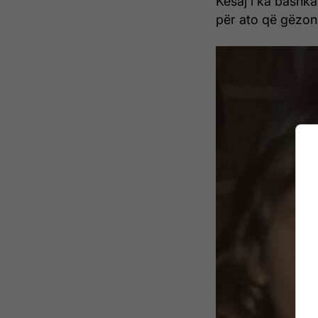
Kësaj i ka bashka
për ato që gëzon