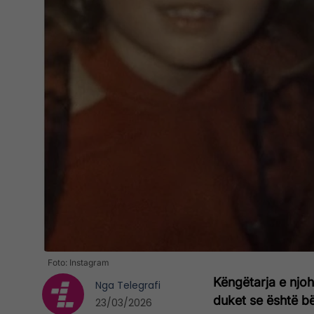
Foto: Instagram
Këngëtarja e njo
Nga
Telegrafi
duket se është bë
23/03/2026