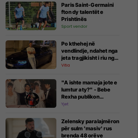
Paris Saint-Germaini
fton dy talentët e
Prishtinës
Sport vendor
Po kthehej në
vendlindje, ndahet nga
jeta tragjikisht i riu nga
Vitia
Vitia
"A ishte mamaja jote e
lumtur aty?" - Bebe
Rexha publikon
fotografi të rralla nga
Yjet
dasma shqiptare e
prindërve të saj por
Zelensky paralajmëron
vëmendjen e marrin
për sulm 'masiv' rus
komentet e fansave
brenda 48 orëve