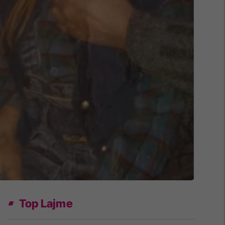
Top Lajme