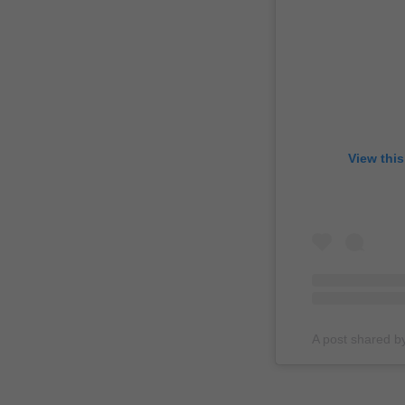
View thi
A post shared 