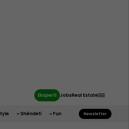
Eksperti
Jobs
Real Estate
style
Shëndeti
Fun
Newsletter