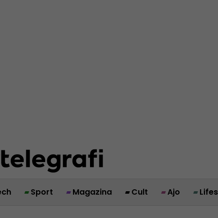
ech
Sport
Magazina
Cult
Ajo
Life