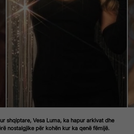
hur shqiptare, Vesa Luma, ka hapur arkivat dhe
rë nostalgjike për kohën kur ka qenë fëmijë.