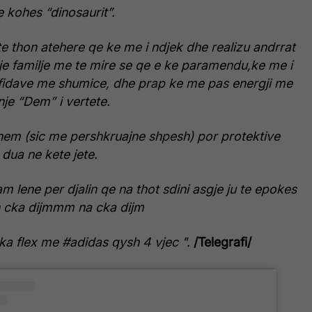
 kohes “dinosaurit”.
te thon atehere qe ke me i ndjek dhe realizu andrrat
nje familje me te mire se qe e ke paramendu,ke me i
 sfidave me shumice, dhe prap ke me pas energji me
nje “Dem” i vertete.
hem (sic me pershkruajne shpesh) por protektive
 dua ne kete jete.
 lene per djalin qe na thot sdini asgje ju te epokes
eh cka dijmmm na cka dijm
ka flex me #adidas qysh 4 vjec ".
/Telegrafi/