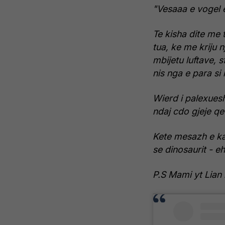
"Vesaaa e vogel e
Te kisha dite me 
tua, ke me kriju 
mbijetu luftave,
nis nga e para si 
Wierd i palexues
ndaj cdo gjeje qe
Kete mesazh e kam
se dinosaurit - 
P.S Mami yt Lian 