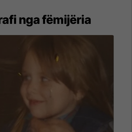
afi nga fëmijëria