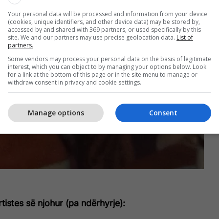
Your personal data will be processed and information from your device
(cookies, unique identifiers, and other device data) may be stored by,
accessed by and shared with 369 partners, or used specifically by this
site. We and our partners may use precise geolocation data.
List of
partners.
Some vendors may process your personal data on the basis of legitimate
interest, which you can object to by managing your options below. Look
for a link at the bottom of this page or in the site menu to manage or
withdraw consent in privacy and cookie settings.
Manage options
Consent
artistes së njohur (pa ndërhyrje):