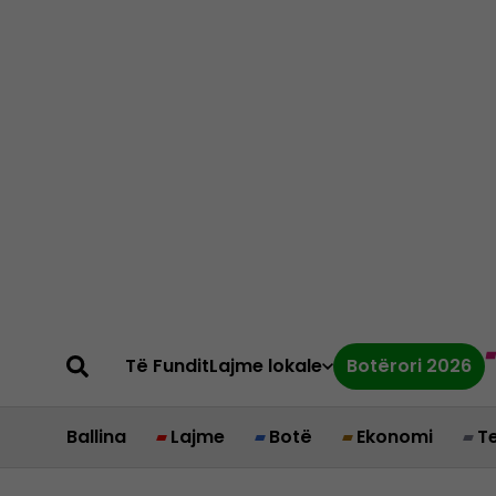
Të Fundit
Lajme lokale
Botërori 2026
Ballina
Lajme
Botë
Ekonomi
T