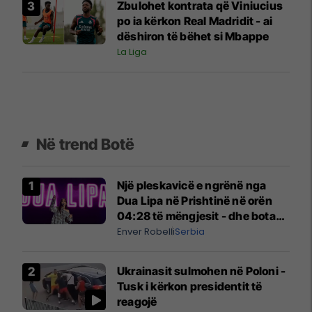
Zbulohet kontrata që Viniucius
po ia kërkon Real Madridit - ai
dëshiron të bëhet si Mbappe
La Liga
Në trend Botë
Një pleskavicë e ngrënë nga
Dua Lipa në Prishtinë në orën
04:28 të mëngjesit - dhe bota
digjitale serbe shpall gjendjen e
Enver Robelli
Serbia
luftës
Ukrainasit sulmohen në Poloni -
Tusk i kërkon presidentit të
reagojë