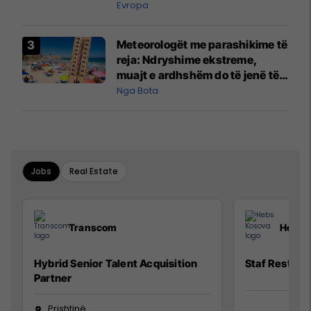
Evropa
Meteorologët me parashikime të
reja: Ndryshime ekstreme,
muajt e ardhshëm do të jenë të
pazakontë
Nga Bota
Jobs
Real Estate
Transcom
Hebs 
Hybrid Senior Talent Acquisition
Staf Restora
Partner
Prishtinë