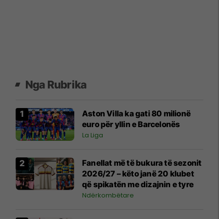
Nga Rubrika
Aston Villa ka gati 80 milionë
euro për yllin e Barcelonës
La Liga
Fanellat më të bukura të sezonit
2026/27 – këto janë 20 klubet
që spikatën me dizajnin e tyre
Ndërkombëtare