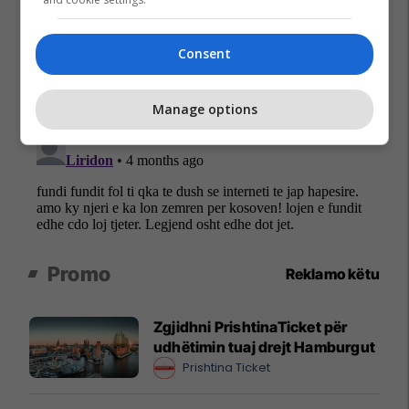
Consent
Manage options
Promo
Reklamo këtu
Zgjidhni PrishtinaTicket për
udhëtimin tuaj drejt Hamburgut
Prishtina Ticket