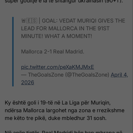
super goditje e la të shtangur ukrainasin (90+1’).
🚨🇪🇸 | GOAL: VEDAT MURIQI GIVES THE
LEAD FOR MALLORCA IN THE 91ST
MINUTE! WHAT A MOMENT!
Mallorca 2-1 Real Madrid.
pic.twitter.com/peXaKMJMxE
— TheGoalsZone (@TheGoalsZone)
April 4,
2026
Ky është goli i 19-të në La Liga për Muriqin,
ndërsa Mallorca largohet nga zona e rrezikshme
me këto tre pikë, duke mbledhur 31 sosh.
Në anën tjetër, Real Madridi bën hap mbrapa në