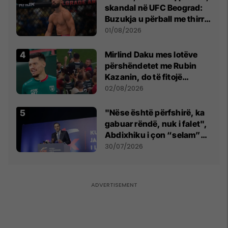
skandal në UFC Beograd:
Buzukja u përball me thirrje
anti-shqiptare nga
01/08/2026
tribunat
Mirlind Daku mes lotëve
përshëndetet me Rubin
Kazanin, do të fitojë
miliona te Spartak Moska
02/08/2026
"Nëse është përfshirë, ka
gabuar rëndë, nuk i falet",
Abdixhiku i çon “selam”
Përparim Ramës
30/07/2026