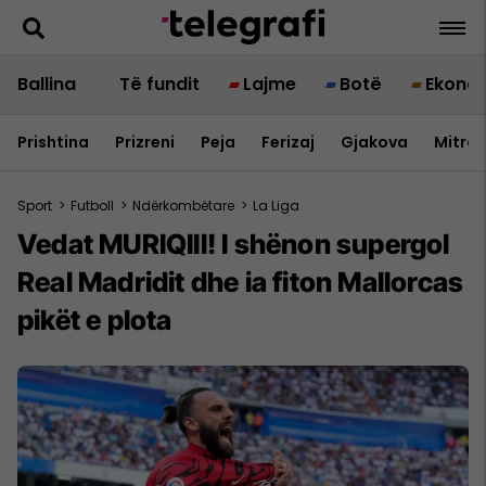
Ballina
Të fundit
Lajme
Botë
Ekono
Prishtina
Prizreni
Peja
Ferizaj
Gjakova
Mitrov
Sport
>
Futboll
>
Ndërkombëtare
>
La Liga
Vedat MURIQIII! I shënon supergol
Real Madridit dhe ia fiton Mallorcas
pikët e plota