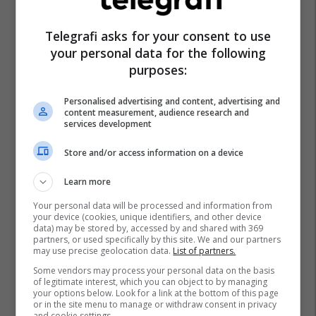
Real Madrid
Mallorca
Shqiptarët Nëpër Botë
Telegrafi asks for your consent to use
La Liga
Vedat Muriqi
your personal data for the following
purposes:
Personalised advertising and content, advertising and
content measurement, audience research and
services development
Store and/or access information on a device
Learn more
Your personal data will be processed and information from
your device (cookies, unique identifiers, and other device
data) may be stored by, accessed by and shared with 369
partners, or used specifically by this site. We and our partners
may use precise geolocation data.
List of partners.
Some vendors may process your personal data on the basis
of legitimate interest, which you can object to by managing
your options below. Look for a link at the bottom of this page
or in the site menu to manage or withdraw consent in privacy
and cookie settings.