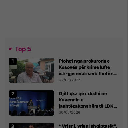
Top 5
Ftohet nga prokuroria e
Kosovës për krime lufte,
ish-gjenerali serb thotë se
dikush e tradhtoi në
02/08/2026
Beograd
Gjithçka që ndodhi në
Kuvendin e
jashtëzakonshëm të LDK-
së
30/07/2026
“Vrisni, vrisni shqiptarët”,