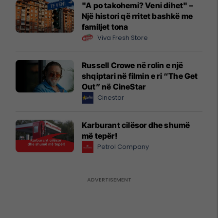
"A po takohemi? Veni dihet" –
Një histori që rritet bashkë me
familjet tona
Viva Fresh Store
Russell Crowe në rolin e një
shqiptari në filmin e ri “The Get
Out” në CineStar
Cinestar
Karburant cilësor dhe shumë
më tepër!
Petrol Company