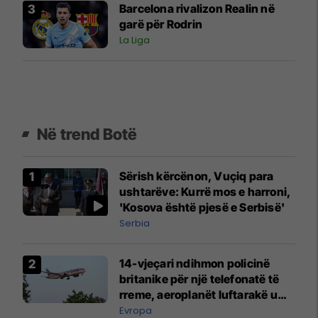
Barcelona rivalizon Realin në
garë për Rodrin
La Liga
Në trend Botë
Sërish kërcënon, Vuçiq para
ushtarëve: Kurrë mos e harroni,
'Kosova është pjesë e Serbisë'
Serbia
14-vjeçari ndihmon policinë
britanike për një telefonatë të
rreme, aeroplanët luftarakë u
ngritën në ajër për të
Evropa