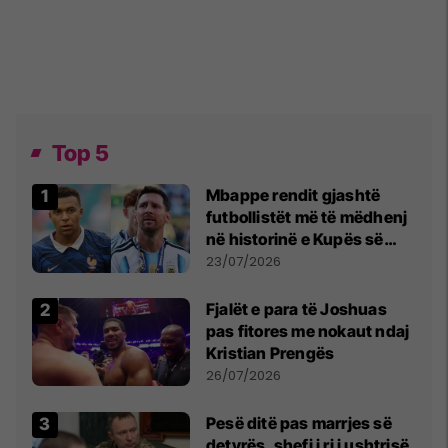
Top 5
Mbappe rendit gjashtë
futbollistët më të mëdhenj
në historinë e Kupës së
Botës, Messi mbetet i dyti
23/07/2026
Fjalët e para të Joshuas
pas fitores me nokaut ndaj
Kristian Prengës
26/07/2026
Pesë ditë pas marrjes së
detyrës, shefi i ri i ushtrisë