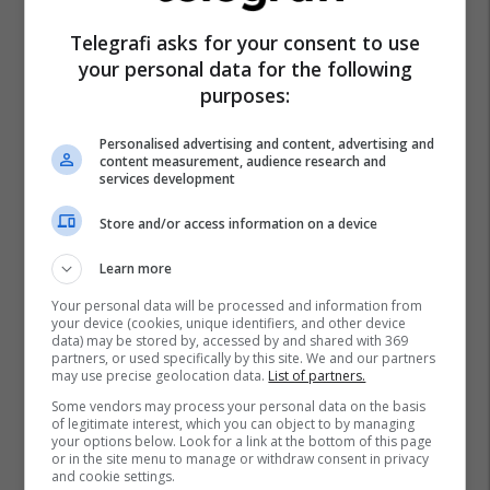
Mallorca
Villarreal
Shqiptarët Nëpër Botë
Telegrafi asks for your consent to use
Vedat Muriqi
your personal data for the following
purposes:
Personalised advertising and content, advertising and
content measurement, audience research and
services development
Store and/or access information on a device
Learn more
Your personal data will be processed and information from
your device (cookies, unique identifiers, and other device
data) may be stored by, accessed by and shared with 369
partners, or used specifically by this site. We and our partners
may use precise geolocation data.
List of partners.
Some vendors may process your personal data on the basis
of legitimate interest, which you can object to by managing
your options below. Look for a link at the bottom of this page
or in the site menu to manage or withdraw consent in privacy
and cookie settings.