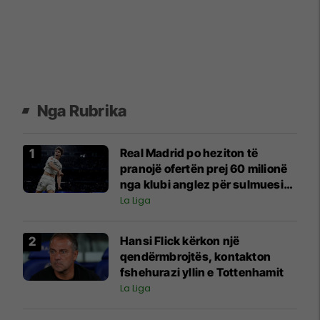
Nga Rubrika
Real Madrid po heziton të
pranojë ofertën prej 60 milionë
nga klubi anglez për sulmuesin
që nuk llogarit edhe aq shumë
La Liga
Hansi Flick kërkon një
qendërmbrojtës, kontakton
fshehurazi yllin e Tottenhamit
La Liga