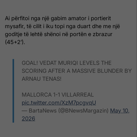
Ai përfitoi nga një gabim amator i portierit
mysafir, të cilit i iku topi nga duart dhe me një
goditje të lehtë shënoi në portën e zbrazur
(45+2’).
GOAL! VEDAT MURIQI LEVELS THE
SCORING AFTER A MASSIVE BLUNDER BY
ARNAU TENAS!
MALLORCA 1-1 VILLARREAL
pic.twitter.com/XzM7pcgvqU
— BartaNews (@BNewsMargazin)
May 10,
2026