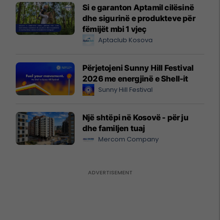
Si e garanton Aptamil cilësinë
dhe sigurinë e produkteve për
fëmijët mbi 1 vjeç
Aptaclub Kosova
Përjetojeni Sunny Hill Festival
2026 me energjinë e Shell-it
Sunny Hill Festival
Një shtëpi në Kosovë - për ju
dhe familjen tuaj
Mercom Company