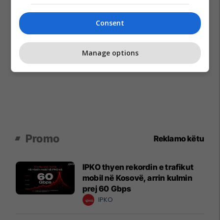
Consent
Manage options
Promo
Reklamo këtu
IPKO thyen rekordin e trafikut
mobil në Kosovë, arrin kulmin
prej 60 Gbps
IPKO