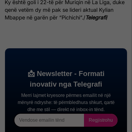
Ky është goli i 22-të për Muriqin në La Liga, duke
qenë vetëm dy më pak se lideri aktual Kylian
Mbappe në garën për “Pichichi”./
Telegrafi
/