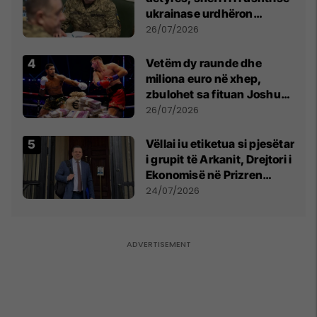
ukrainase urdhëron
kontroll të madh
26/07/2026
Vetëm dy raunde dhe
miliona euro në xhep,
zbulohet sa fituan Joshua
e Prenga
26/07/2026
Vëllai iu etiketua si pjesëtar
i grupit të Arkanit, Drejtori i
Ekonomisë në Prizren
mohon pretendimet
24/07/2026