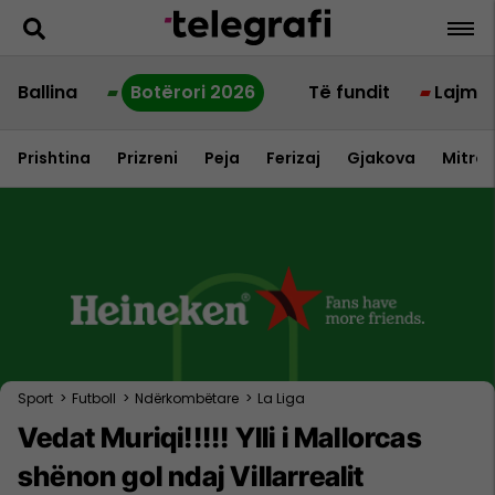
Ballina
Botërori 2026
Të fundit
Lajme
Prishtina
Prizreni
Peja
Ferizaj
Gjakova
Mitrov
Sport
>
Futboll
>
Ndërkombëtare
>
La Liga
Vedat Muriqi!!!!! Ylli i Mallorcas
shënon gol ndaj Villarrealit