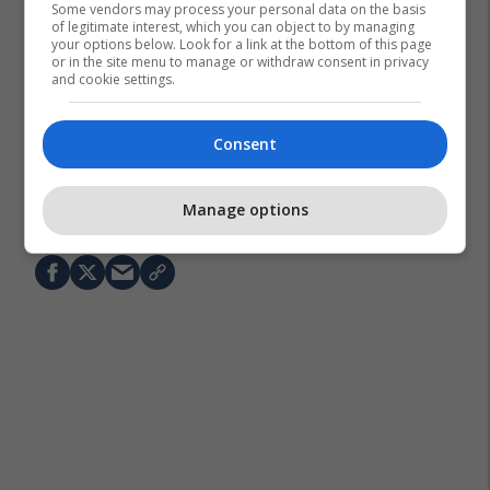
Some vendors may process your personal data on the basis
of legitimate interest, which you can object to by managing
your options below. Look for a link at the bottom of this page
or in the site menu to manage or withdraw consent in privacy
and cookie settings.
Consent
Virgil Van Dijk
Kombëtarja E Holandës
Manage options
Kampionati Botëror 2026