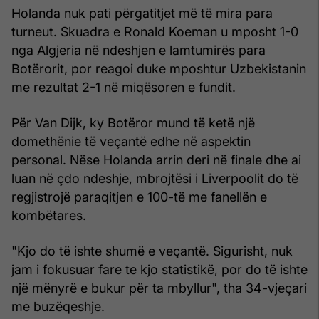
Holanda nuk pati përgatitjet më të mira para
turneut. Skuadra e Ronald Koeman u mposht 1-0
nga Algjeria në ndeshjen e lamtumirës para
Botërorit, por reagoi duke mposhtur Uzbekistanin
me rezultat 2-1 në miqësoren e fundit.
Për Van Dijk, ky Botëror mund të ketë një
domethënie të veçantë edhe në aspektin
personal. Nëse Holanda arrin deri në finale dhe ai
luan në çdo ndeshje, mbrojtësi i Liverpoolit do të
regjistrojë paraqitjen e 100-të me fanellën e
kombëtares.
"Kjo do të ishte shumë e veçantë. Sigurisht, nuk
jam i fokusuar fare te kjo statistikë, por do të ishte
një mënyrë e bukur për ta mbyllur", tha 34-vjeçari
me buzëqeshje.