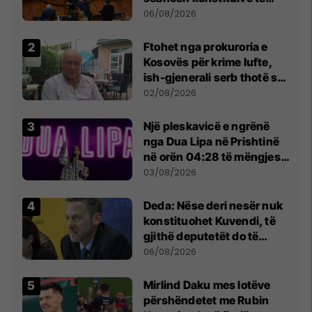
Kuvendit
06/08/2026
Ftohet nga prokuroria e
Kosovës për krime lufte,
ish-gjenerali serb thotë se
dikush e tradhtoi në
02/08/2026
Beograd
Një pleskavicë e ngrënë
nga Dua Lipa në Prishtinë
në orën 04:28 të mëngjesit
- dhe bota digjitale serbe
03/08/2026
shpall gjendjen e luftës
Deda: Nëse deri nesër nuk
konstituohet Kuvendi, të
gjithë deputetët do të
bëjnë shkelje të rëndë
06/08/2026
kushtetuese
Mirlind Daku mes lotëve
përshëndetet me Rubin