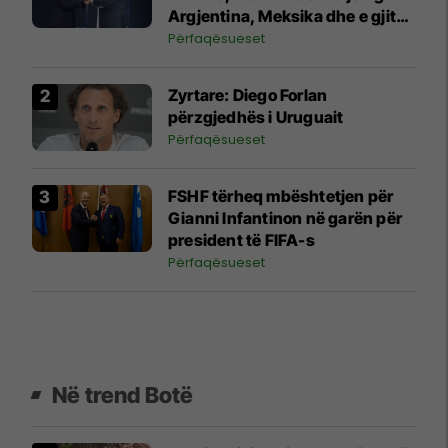
Argjentina, Meksika dhe e gjithë
Afrika
Përfaqësueset
Zyrtare: Diego Forlan
përzgjedhës i Uruguait
Përfaqësueset
FSHF tërheq mbështetjen për
Gianni Infantinon në garën për
president të FIFA-s
Përfaqësueset
Në trend Botë