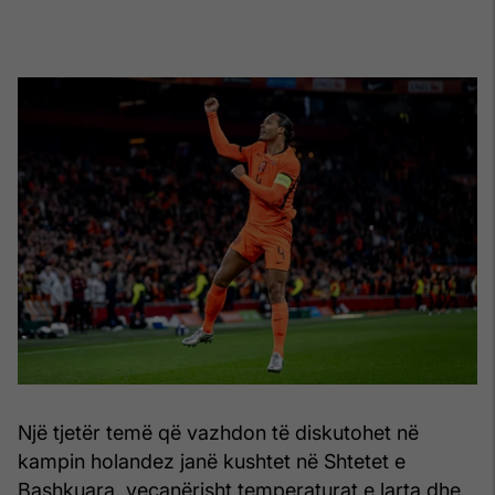
Një tjetër temë që vazhdon të diskutohet në
kampin holandez janë kushtet në Shtetet e
Bashkuara, veçanërisht temperaturat e larta dhe