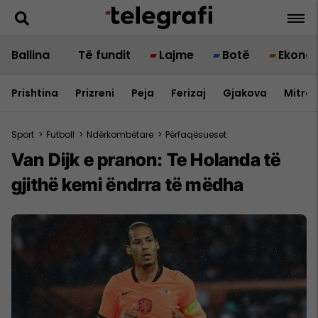
Ballina
Të fundit
Lajme
Botë
Ekono
Prishtina
Prizreni
Peja
Ferizaj
Gjakova
Mitrov
Sport
>
Futboll
>
Ndërkombëtare
>
Përfaqësueset
Van Dijk e pranon: Te Holanda të
gjithë kemi ëndrra të mëdha