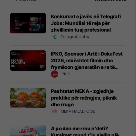
Konkurset e javës në Telegrafi
Jobs: Mundësi të reja për
zhvillimin tuaj profesional
Telegrafi Jobs
IPKO, Sponsor i Artë i DokuFest
2026, mbështet filmin dhe
frymëzon gjeneratën e re të
krijuesve
IPKO
Pashtetat MEKA - zgjedhje
praktike për mëngjes, piknik
dhe rrugë
MEKA HALAL FOOD
A po don me rrnu n’deti?
Kursimet mund t’ju sjellin një