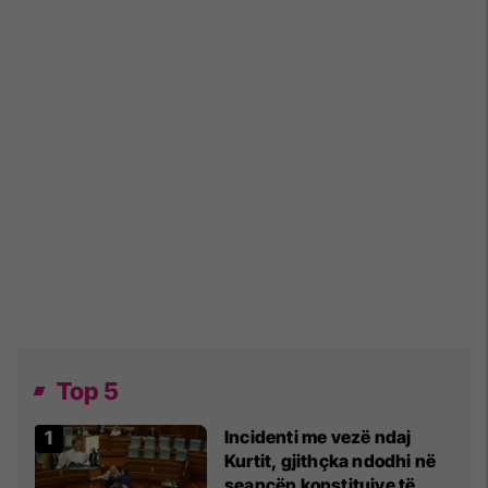
Top 5
Incidenti me vezë ndaj
Kurtit, gjithçka ndodhi në
seancën konstituive të