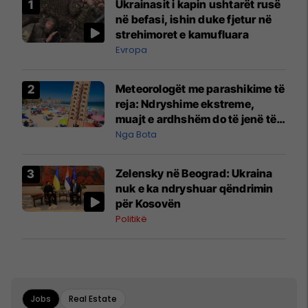
Ukrainasit i kapin ushtarët rusë
në befasi, ishin duke fjetur në
strehimoret e kamufluara
Evropa
Meteorologët me parashikime të
reja: Ndryshime ekstreme,
muajt e ardhshëm do të jenë të
pazakontë
Nga Bota
Zelensky në Beograd: Ukraina
nuk e ka ndryshuar qëndrimin
për Kosovën
Politikë
Jobs
Real Estate