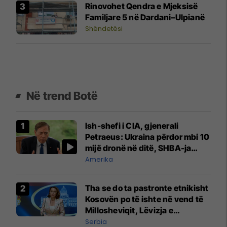
Rinovohet Qendra e Mjeksisë
Familjare 5 në Dardani–Ulpianë
Shëndetësi
Në trend Botë
Ish-shefi i CIA, gjenerali
Petraeus: Ukraina përdor mbi 10
mijë dronë në ditë, SHBA-ja
mbetet shumë prapa në
Amerika
prodhim
Tha se do ta pastronte etnikisht
Kosovën po të ishte në vend të
Millosheviqit, Lëvizja e
Qytetarëve të Lirë në Serbi
Serbia