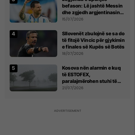
befason: Lë jashtë Messin
dhe zgjedh argjentinasin
më të mirë në botë
15/07/2026
Sllovenët zbulojnë se sa do
të fitojë Vincic për gjykimin
e finales së Kupës së Botës
18/07/2026
Kosova nën alarmin e kuq
të ESTOFEX,
paralajmërohen stuhi të
fuqishme me breshër dhe
21/07/2026
erëra të forta