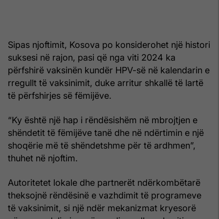
Sipas njoftimit, Kosova po konsiderohet një histori
suksesi në rajon, pasi që nga viti 2024 ka
përfshirë vaksinën kundër HPV-së në kalendarin e
rregullt të vaksinimit, duke arritur shkallë të lartë
të përfshirjes së fëmijëve.
“Ky është një hap i rëndësishëm në mbrojtjen e
shëndetit të fëmijëve tanë dhe në ndërtimin e një
shoqërie më të shëndetshme për të ardhmen”,
thuhet në njoftim.
Autoritetet lokale dhe partnerët ndërkombëtarë
theksojnë rëndësinë e vazhdimit të programeve
të vaksinimit, si një ndër mekanizmat kryesorë