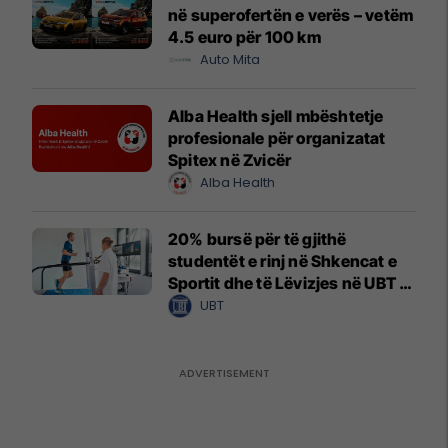
në superofertën e verës – vetëm
4.5 euro për 100 km
Auto Mita
Alba Health sjell mbështetje
profesionale për organizatat
Spitex në Zvicër
Alba Health
20% bursë për të gjithë
studentët e rinj në Shkencat e
Sportit dhe të Lëvizjes në UBT –
vendet janë të limituara
UBT