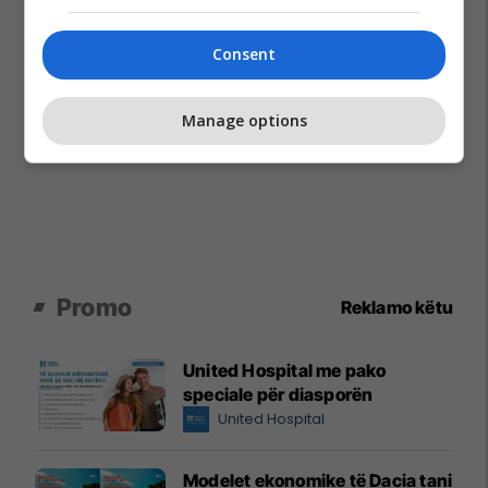
Consent
Manage options
Promo
Reklamo këtu
United Hospital me pako
speciale për diasporën
United Hospital
Modelet ekonomike të Dacia tani