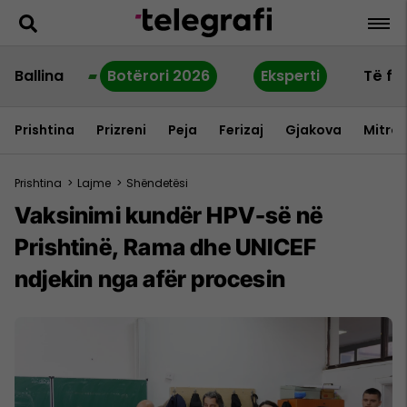
Ballina
Botërori 2026
Eksperti
Të fu
Prishtina
Prizreni
Peja
Ferizaj
Gjakova
Mitrov
Prishtina
>
Lajme
>
Shëndetësi
Vaksinimi kundër HPV-së në
Prishtinë, Rama dhe UNICEF
ndjekin nga afër procesin