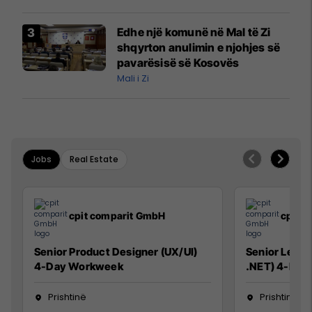
kërkon shkarkimin e
menjëhershëm të Snezhana
Edhe një komunë në Mal të Zi
Paunoviq
shqyrton anulimin e njohjes së
pavarësisë së Kosovës
Mali i Zi
Jobs
Real Estate
cpit comparit GmbH
cpit 
Senior Product Designer (UX/UI)
Senior Lead 
4-Day Workweek
.NET) 4-Day
Prishtinë
Prishtinë