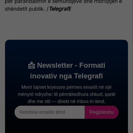
për parandalimin e sëmundjeve dhe mbrojtjen e
shëndetit publik. /
Telegrafi
/