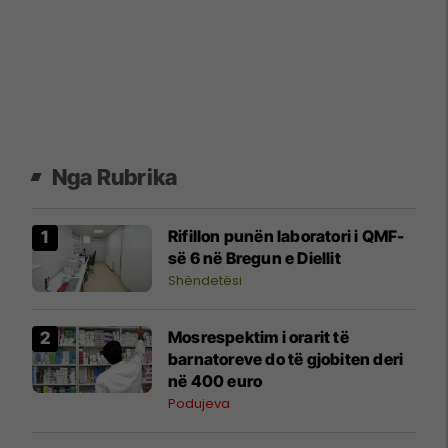
Nga Rubrika
Rifillon punën laboratori i QMF-
së 6 në Bregun e Diellit
Shëndetësi
Mosrespektim i orarit të
barnatoreve do të gjobiten deri
në 400 euro
Podujeva