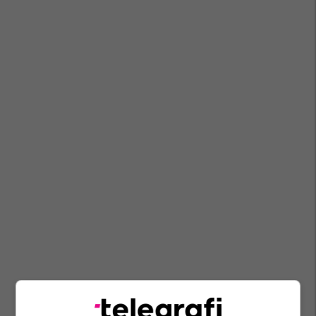
Komuna E Prishtinës
Prishtina Lokale
Vaksinimi Hpv