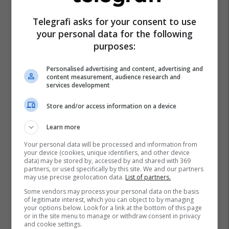
Veronika Vashchenko
Shkolla Ismail Qemali
Telegrafi asks for your consent to use
Perparim Rama
Prishtina
your personal data for the following
purposes:
Personalised advertising and content, advertising and
content measurement, audience research and
services development
Store and/or access information on a device
Learn more
Your personal data will be processed and information from
your device (cookies, unique identifiers, and other device
data) may be stored by, accessed by and shared with 369
partners, or used specifically by this site. We and our partners
may use precise geolocation data.
List of partners.
Some vendors may process your personal data on the basis
of legitimate interest, which you can object to by managing
your options below. Look for a link at the bottom of this page
or in the site menu to manage or withdraw consent in privacy
and cookie settings.