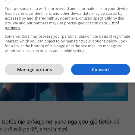
Your personal data will be processed and information from your device
(cookies, unique identifiers, and other device data) may be stored by,
accessed by and shared with 369 partners, or used specifically by this
site. We and our partners may use precise geolocation data.
List of
partners.
Some vendors may process your personal data on the basis of legitimate
interest, which you can object to by managing your options below. Look
for a link at the bottom of this page or in the site menu to manage or
withdraw consent in privacy and cookie settings.
Manage options
Consent
ll botës një shfaqje ndryshe nga çdo gjë tjetër që
 unë më parë", shtoi artisti.