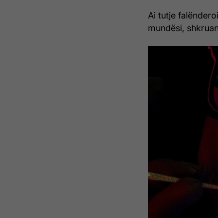
Ai tutje falëndero
mundësi, shkrua