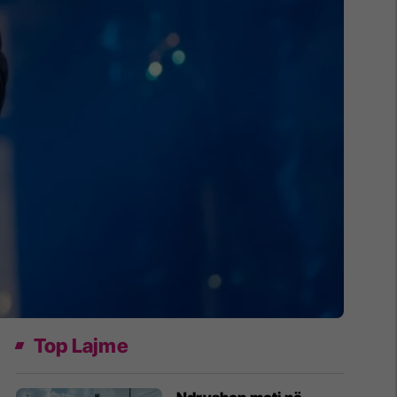
Top Lajme