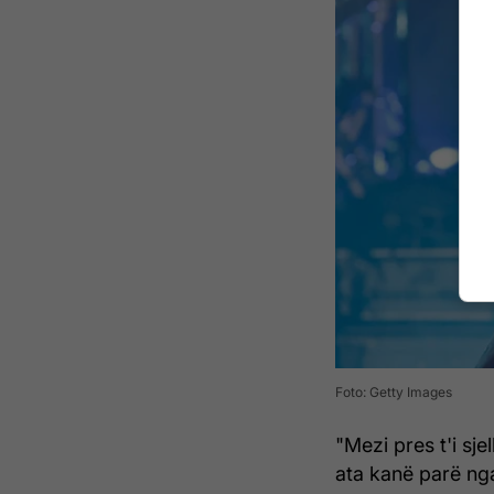
Foto: Getty Images
"Mezi pres t'i sje
ata kanë parë nga