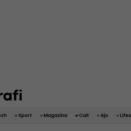
ech
Sport
Magazina
Cult
Ajo
Life