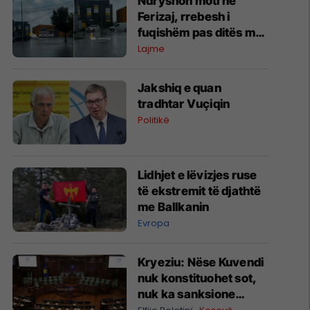
Ndryshon moti në
Ferizaj, rrebesh i
fuqishëm pas ditës me
temperatura të larta
Lajme
Jakshiq e quan
tradhtar Vuçiqin
Politikë
Lidhjet e lëvizjes ruse
të ekstremit të djathtë
me Ballkanin
Evropa
Kryeziu: Nëse Kuvendi
nuk konstituohet sot,
nuk ka sanksione
kushtetuese, por