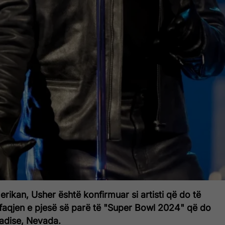
merikan, Usher është konfirmuar si artisti që do të
faqjen e pjesë së parë të "Super Bowl 2024" që do
adise, Nevada.