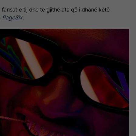
i fansat e tij dhe të gjithë ata që i dhanë këtë
n
PageSix
.