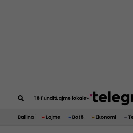
Të Fundit
Lajme lokale
Ballina
Lajme
Botë
Ekonomi
T