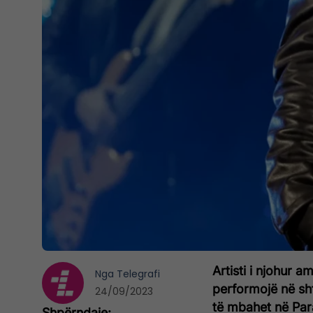
Artisti i njohur a
Nga
Telegrafi
performojë në sh
24/09/2023
të mbahet në Par