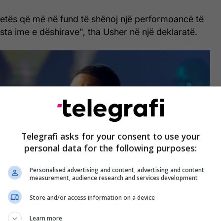
 jetës që më në fund të shënoj një performoancë të
sta ime e dëshirave", tha Usher në një deklaratë.
Telegrafi asks for your consent to use your
personal data for the following purposes:
Personalised advertising and content, advertising and content
measurement, audience research and services development
Store and/or access information on a device
Learn more