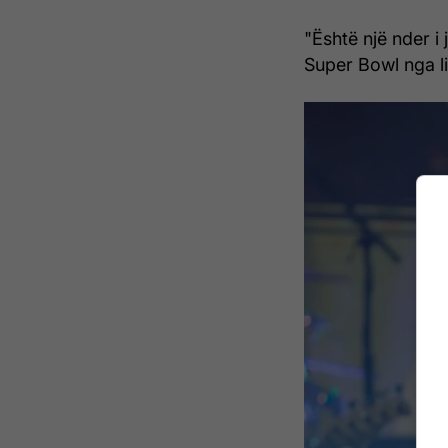
"Është një nder i
Super Bowl nga li