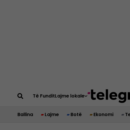
Të Fundit
Lajme lokale
Ballina
Lajme
Botë
Ekonomi
T