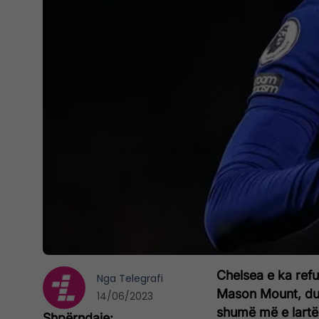
Chelsea e ka refu
Nga
Telegrafi
Mason Mount, duk
14/06/2023
shumë më e lartë