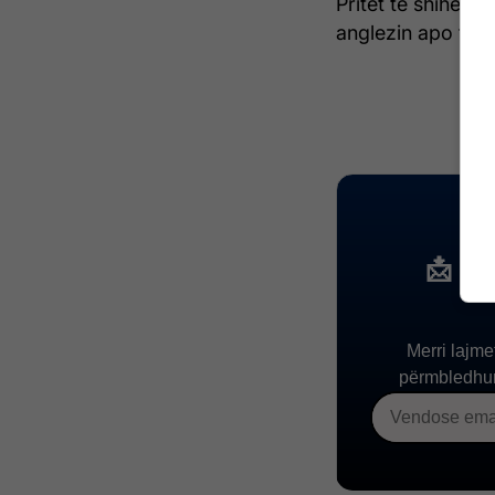
Pritet të shihet 
anglezin apo ta p