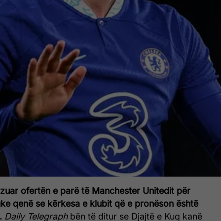
zuar ofertën e parë të Manchester Unitedit për
e qenë se kërkesa e klubit që e pronëson është
.
Daily Telegraph
bën të ditur se Djajtë e Kuq kanë