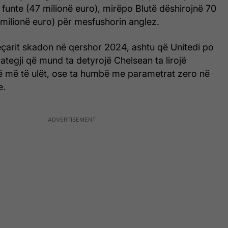
 funte (47 milionë euro), mirëpo Blutë dëshirojnë 70
 milionë euro) për mesfushorin anglez.
eçarit skadon në qershor 2024, ashtu që Unitedi po
rategji që mund ta detyrojë Chelsean ta lirojë
më më të ulët, ose ta humbë me parametrat zero në
e.