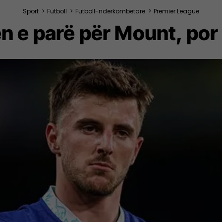
Sport
>
Futboll
>
Futboll-nderkombetare
>
Premier League
en e parë për Mount, po