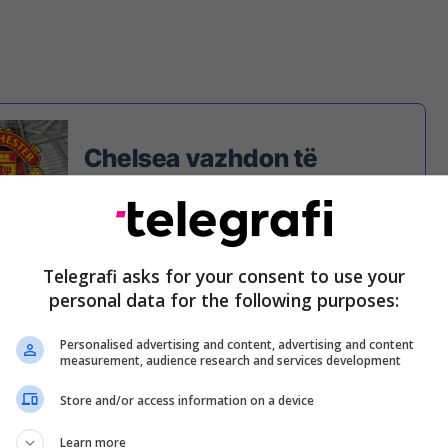
Chelsea vazhdon të
insistojë në një çmim
absurd për ta lënë të lirë
Mountin
Telegrafi asks for your consent to use your
personal data for the following purposes:
Personalised advertising and content, advertising and content
nënshkruajë kontratë të re në Stamford Bridge,
measurement, audience research and services development
në dy opsione: Ta shesin këtë afat kalimtar ose ta
Store and/or access information on a device
të lirë në qershorin e ardhshëm.
Learn more