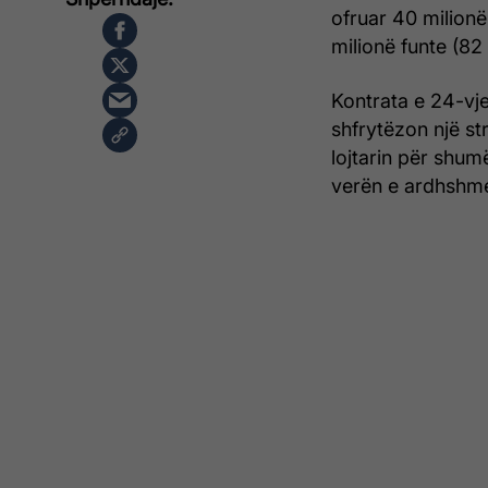
ofruar 40 milionë
milionë funte (82
Kontrata e 24-vj
shfrytëzon një st
lojtarin për shu
verën e ardhshm