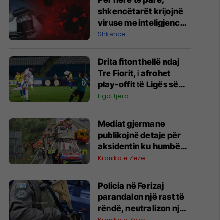
Për herë të parë,
shkencëtarët krijojnë
viruse me inteligjencë
artificiale
Shkencë
Drita fiton thellë ndaj
Tre Fiorit, i afrohet
play-offit të Ligës së
Konferencës
Ligat tjera
Mediat gjermane
publikojnë detaje për
aksidentin ku humbën
jetën tre mërgimtarë
Kronika e Zezë
nga Komogllava e
Ferizajt
Policia në Ferizaj
parandalon një rast të
rëndë, neutralizon një
31-vjeçar me armë
Kronika e Zezë