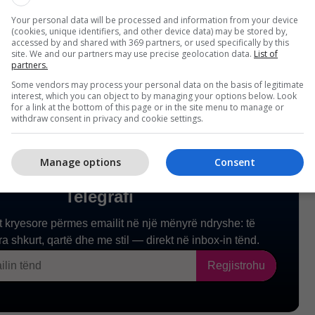
nëse Unitedi do të bëjë ofertë të përmirësuar për
resë lëvizjen e ardhshme të Chelseat. /
Telegrafi
/
Your personal data will be processed and information from your device
(cookies, unique identifiers, and other device data) may be stored by,
accessed by and shared with 369 partners, or used specifically by this
site. We and our partners may use precise geolocation data.
List of
partners.
Some vendors may process your personal data on the basis of legitimate
interest, which you can object to by managing your options below. Look
for a link at the bottom of this page or in the site menu to manage or
withdraw consent in privacy and cookie settings.
Manage options
Consent