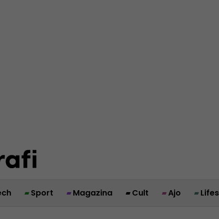
ech
Sport
Magazina
Cult
Ajo
Life