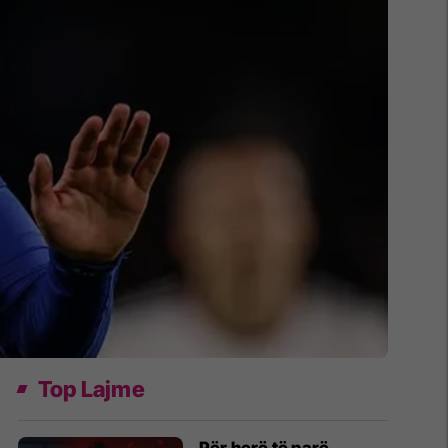
Top Lajme