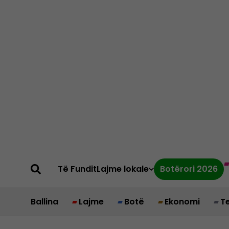
Të Fundit
Lajme lokale
Botërori 2026
Ballina
Lajme
Botë
Ekonomi
T