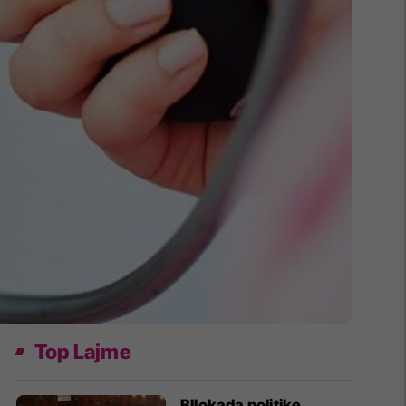
Top Lajme
Bllokada politike