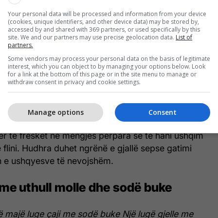
se të konsumoni ushqim. Limonët kanë aftësinë të
Your personal data will be processed and information from your device
etin dhe funksionet e enëve të gjakut duke ulur
(cookies, unique identifiers, and other device data) may be stored by,
accessed by and shared with 369 partners, or used specifically by this
site. We and our partners may use precise geolocation data.
List of
partners.
 me hudhër
Some vendors may process your personal data on the basis of legitimate
interest, which you can object to by managing your options below. Look
for a link at the bottom of this page or in the site menu to manage or
withdraw consent in privacy and cookie settings.
bstanca sulfuri që kanë aftësinë të ulin tensionin
ojnë toksinat dhe kolesterolin nga organizmi. Këto
jnë prodhimin e oksidit nitrik dhe të rregullojnë
Manage options
Consent
t, duke i zgjeruar enët e tij. Ju duhet të konsumoni
ër të freskët në mëngjes përpara se të hani ushqim
 flini. Hudhra duhet ngrënë e gjallë sepse gatimi
 e ushqyesve të nevojshëm.
 me uthull molle dhe sodë buke
ë majë luge çaji me sodë buke
Një lugë gjelle me