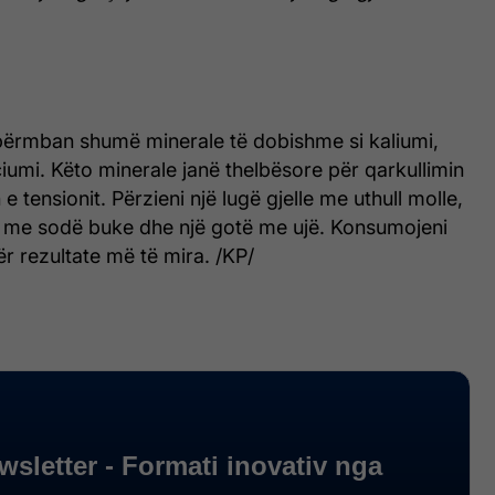
 përmban shumë minerale të dobishme si kaliumi,
umi. Këto minerale janë thelbësore për qarkullimin
 e tensionit. Përzieni një lugë gjelle me uthull molle,
ji me sodë buke dhe një gotë me ujë. Konsumojeni
ër rezultate më të mira. /KP/