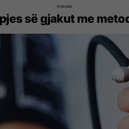
Shëndeti
ypjes së gjakut me meto