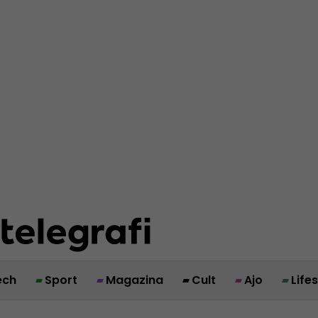
ech
Sport
Magazina
Cult
Ajo
Life