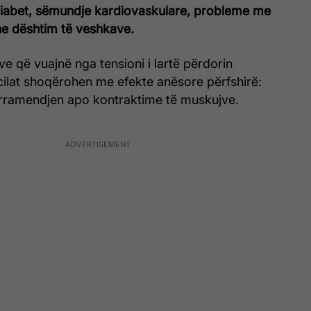
iabet, sëmundje kardiovaskulare, probleme me
 dhe dështim të veshkave.
e që vuajnë nga tensioni i lartë përdorin
ilat shoqërohen me efekte anësore përfshirë:
rramendjen apo kontraktime të muskujve.