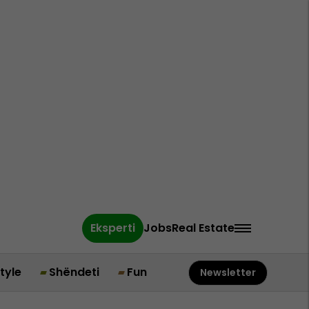
Eksperti
Jobs
Real Estate
style
Shëndeti
Fun
Newsletter