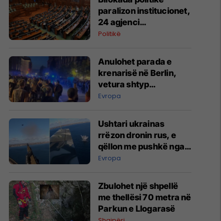
paralizon institucionet,
24 agjenci
funksionojnë me
Politikë
mandate të skaduara
ose jo të plota
Anulohet parada e
krenarisë në Berlin,
vetura shtyp
pjesëmarrësit –
Evropa
raportohet për të
lënduar
Ushtari ukrainas
rrëzon dronin rus, e
qëllon me pushkë nga
kabina e aeroplanit
Evropa
Zbulohet një shpellë
me thellësi 70 metra në
Parkun e Llogarasë
Shqipëri