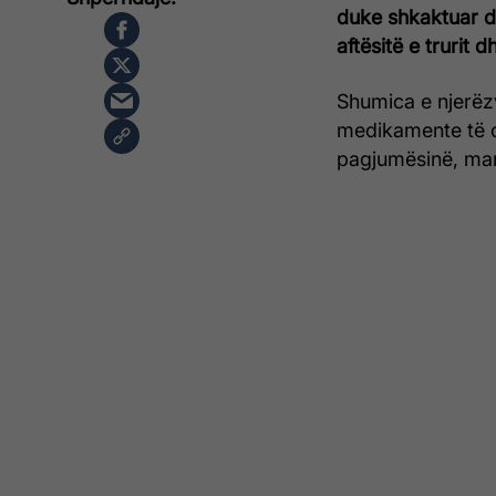
duke shkaktuar d
aftësitë e trurit
Shumica e njerëzv
medikamente të c
pagjumësinë, ma