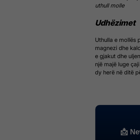
uthull molle
Udhëzimet
Uthulla e mollës
magnezi dhe kalci
e gjakut dhe uljen
një majë luge ça
dy herë në ditë p