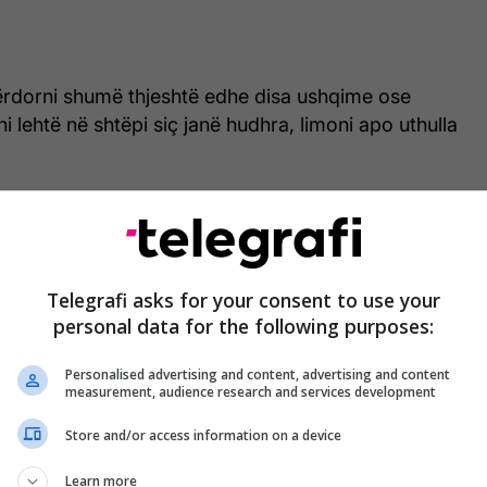
ërdorni shumë thjeshtë edhe disa ushqime ose
i lehtë në shtëpi siç janë hudhra, limoni apo uthulla
tikulli do të mësoni për 3 kura natyrale të cilat janë
ikase kundër tensionit të lartë.
me lëng limoni
Telegrafi asks for your consent to use your
personal data for the following purposes:
ë limon
Personalised advertising and content, advertising and content
measurement, audience research and services development
Store and/or access information on a device
 e një limoni në një gotë me ujë dhe pijeni atë çdo
Learn more